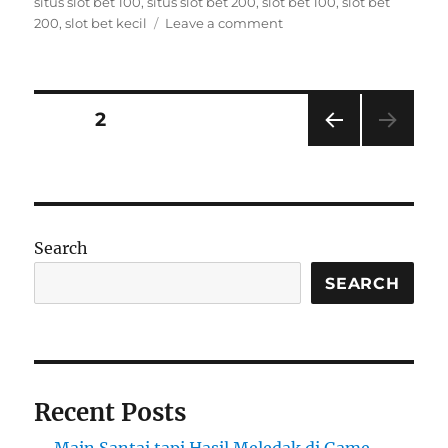
on
situs slot bet 100
,
situs slot bet 200
,
slot bet 100
,
slot bet
on
200
,
slot bet kecil
Leave a comment
Slot
Bet
100:
Teknik
Posts
PAGE
2
Jitu
Menaikkan
PRE
pagination
Peluang
VIOU
Jackpot
S
PAG
Besar
E
Search
SEARCH
Recent Posts