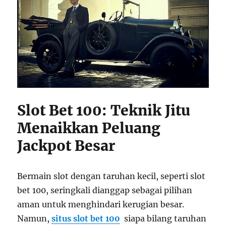
Slot Bet 100: Teknik Jitu
Menaikkan Peluang
Jackpot Besar
Bermain slot dengan taruhan kecil, seperti slot
bet 100, seringkali dianggap sebagai pilihan
aman untuk menghindari kerugian besar.
Namun,
situs slot bet 100
siapa bilang taruhan