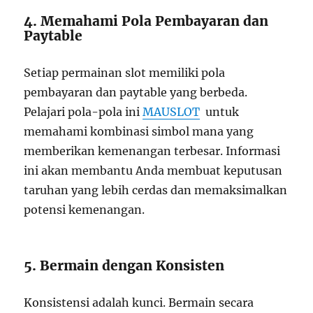
4. Memahami Pola Pembayaran dan
Paytable
Setiap permainan slot memiliki pola
pembayaran dan paytable yang berbeda.
Pelajari pola-pola ini
MAUSLOT
untuk
memahami kombinasi simbol mana yang
memberikan kemenangan terbesar. Informasi
ini akan membantu Anda membuat keputusan
taruhan yang lebih cerdas dan memaksimalkan
potensi kemenangan.
5. Bermain dengan Konsisten
Konsistensi adalah kunci. Bermain secara