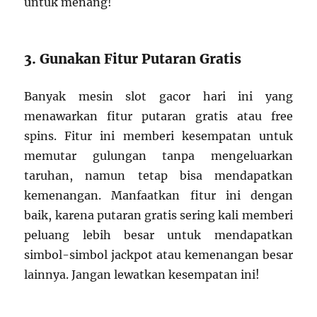
untuk menang!
3. Gunakan Fitur Putaran Gratis
Banyak mesin slot gacor hari ini yang
menawarkan fitur putaran gratis atau free
spins. Fitur ini memberi kesempatan untuk
memutar gulungan tanpa mengeluarkan
taruhan, namun tetap bisa mendapatkan
kemenangan. Manfaatkan fitur ini dengan
baik, karena putaran gratis sering kali memberi
peluang lebih besar untuk mendapatkan
simbol-simbol jackpot atau kemenangan besar
lainnya. Jangan lewatkan kesempatan ini!