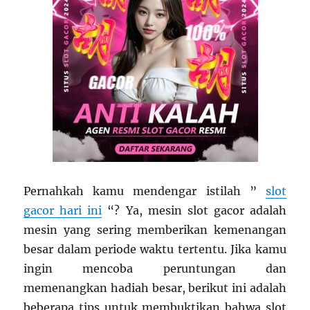
Pernahkah kamu mendengar istilah ”
slot
gacor hari ini
“? Ya, mesin slot gacor adalah
mesin yang sering memberikan kemenangan
besar dalam periode waktu tertentu. Jika kamu
ingin mencoba peruntungan dan
memenangkan hadiah besar, berikut ini adalah
beberapa tips untuk membuktikan bahwa slot