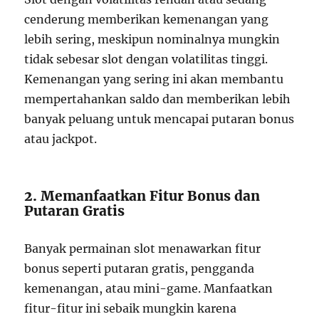
cenderung memberikan kemenangan yang
lebih sering, meskipun nominalnya mungkin
tidak sebesar slot dengan volatilitas tinggi.
Kemenangan yang sering ini akan membantu
mempertahankan saldo dan memberikan lebih
banyak peluang untuk mencapai putaran bonus
atau jackpot.
2. Memanfaatkan Fitur Bonus dan
Putaran Gratis
Banyak permainan slot menawarkan fitur
bonus seperti putaran gratis, pengganda
kemenangan, atau mini-game. Manfaatkan
fitur-fitur ini sebaik mungkin karena