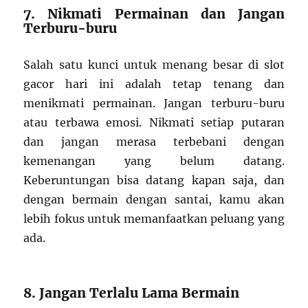
7. Nikmati Permainan dan Jangan
Terburu-buru
Salah satu kunci untuk menang besar di slot
gacor hari ini adalah tetap tenang dan
menikmati permainan. Jangan terburu-buru
atau terbawa emosi. Nikmati setiap putaran
dan jangan merasa terbebani dengan
kemenangan yang belum datang.
Keberuntungan bisa datang kapan saja, dan
dengan bermain dengan santai, kamu akan
lebih fokus untuk memanfaatkan peluang yang
ada.
8. Jangan Terlalu Lama Bermain