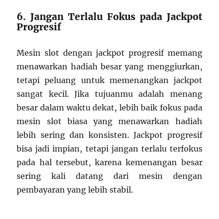
6. Jangan Terlalu Fokus pada Jackpot
Progresif
Mesin slot dengan jackpot progresif memang
menawarkan hadiah besar yang menggiurkan,
tetapi peluang untuk memenangkan jackpot
sangat kecil. Jika tujuanmu adalah menang
besar dalam waktu dekat, lebih baik fokus pada
mesin slot biasa yang menawarkan hadiah
lebih sering dan konsisten. Jackpot progresif
bisa jadi impian, tetapi jangan terlalu terfokus
pada hal tersebut, karena kemenangan besar
sering kali datang dari mesin dengan
pembayaran yang lebih stabil.