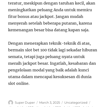
teratur, meskipun dengan taruhan kecil, akan
meningkatkan peluang Anda untuk memicu
fitur bonus atau jackpot. Jangan mudah
menyerah setelah beberapa putaran, karena
kemenangan besar bisa datang kapan saja.
Dengan menerapkan teknik-teknik di atas,
bermain slot bet 100 tidak lagi sekadar hiburan
semata, tetapi juga peluang nyata untuk
meraih jackpot besar. Ingatlah, kesabaran dan
pengelolaan modal yang baik adalah kunci
utama dalam mencapai kesuksesan di dunia
slot online.
Author
Posted
Categories
Tags
Super Duper
March 3, 2025
Uncategorized