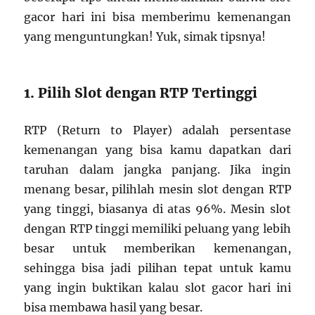
gacor hari ini bisa memberimu kemenangan
yang menguntungkan! Yuk, simak tipsnya!
1. Pilih Slot dengan RTP Tertinggi
RTP (Return to Player) adalah persentase
kemenangan yang bisa kamu dapatkan dari
taruhan dalam jangka panjang. Jika ingin
menang besar, pilihlah mesin slot dengan RTP
yang tinggi, biasanya di atas 96%. Mesin slot
dengan RTP tinggi memiliki peluang yang lebih
besar untuk memberikan kemenangan,
sehingga bisa jadi pilihan tepat untuk kamu
yang ingin buktikan kalau slot gacor hari ini
bisa membawa hasil yang besar.