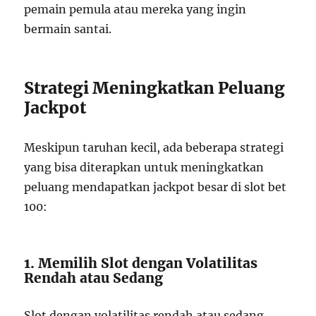
pemain pemula atau mereka yang ingin
bermain santai.
Strategi Meningkatkan Peluang
Jackpot
Meskipun taruhan kecil, ada beberapa strategi
yang bisa diterapkan untuk meningkatkan
peluang mendapatkan jackpot besar di slot bet
100:
1. Memilih Slot dengan Volatilitas
Rendah atau Sedang
Slot dengan volatilitas rendah atau sedang