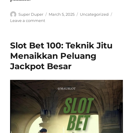
Author
Posted
Categories
Super Duper
March 5, 2025
Uncategorized
on
on
Leave a comment
Buktikan
Slot
Gacor
Slot Bet 100: Teknik Jitu
Hari
Ini,
Menaikkan Peluang
Menang
Jackpot Besar
Besar!