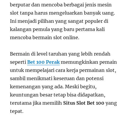
berputar dan mencoba berbagai jenis mesin
slot tanpa harus mengeluarkan banyak uang.
Ini menjadi pilihan yang sangat populer di
kalangan pemula yang baru pertama kali
mencoba bermain slot online.
Bermain di level taruhan yang lebih rendah
seperti
Bet 100 Perak
memungkinkan pemain
untuk mempelajari cara kerja permainan slot,
sambil menikmati keseruan dan potensi
kemenangan yang ada. Meski begitu,
keuntungan besar tetap bisa didapatkan,
terutama jika memilih
Situs Slot Bet 100
yang
tepat.