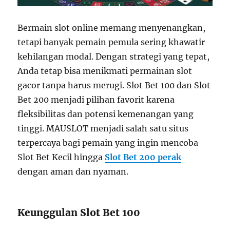
Bermain slot online memang menyenangkan,
tetapi banyak pemain pemula sering khawatir
kehilangan modal. Dengan strategi yang tepat,
Anda tetap bisa menikmati permainan slot
gacor tanpa harus merugi. Slot Bet 100 dan Slot
Bet 200 menjadi pilihan favorit karena
fleksibilitas dan potensi kemenangan yang
tinggi. MAUSLOT menjadi salah satu situs
terpercaya bagi pemain yang ingin mencoba
Slot Bet Kecil hingga
Slot Bet 200 perak
dengan aman dan nyaman.
Keunggulan Slot Bet 100