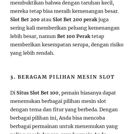
membuktikan bahwa dengan taruhan kecil,
mereka tetap bisa meraih kemenangan besar.
Slot Bet 200
atau
Slot Bet 200 perak
juga
sering kali memberikan peluang kemenangan
lebih besar, namun
Bet 100 Perak
tetap
memberikan kesempatan serupa, dengan risiko
yang lebih rendah.
3.
BERAGAM PILIHAN MESIN SLOT
Di
Situs Slot Bet 100
, pemain biasanya dapat
menemukan berbagai pilihan mesin slot
dengan tema dan fitur yang berbeda. Dengan
berbagai pilihan ini, Anda bisa mencoba
berbagai permainan untuk menemukan yang