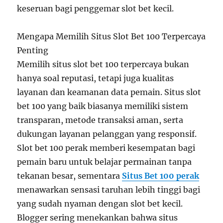
keseruan bagi penggemar slot bet kecil.
Mengapa Memilih Situs Slot Bet 100 Terpercaya
Penting
Memilih situs slot bet 100 terpercaya bukan
hanya soal reputasi, tetapi juga kualitas
layanan dan keamanan data pemain. Situs slot
bet 100 yang baik biasanya memiliki sistem
transparan, metode transaksi aman, serta
dukungan layanan pelanggan yang responsif.
Slot bet 100 perak memberi kesempatan bagi
pemain baru untuk belajar permainan tanpa
tekanan besar, sementara
Situs Bet 100 perak
menawarkan sensasi taruhan lebih tinggi bagi
yang sudah nyaman dengan slot bet kecil.
Blogger sering menekankan bahwa situs