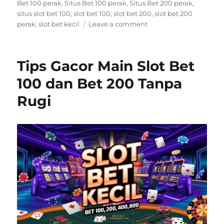
on
Bet 100 perak
,
Situs Bet 100 perak
,
Situs Bet 200 perak
,
situs slot bet 100
,
slot bet 100
,
slot bet 200
,
slot bet 200
on
perak
,
slot bet kecil
Leave a comment
Situs
Slot
Bet
Tips Gacor Main Slot Bet
100
Paling
100 dan Bet 200 Tanpa
Terpercaya
Rugi
di
Indonesia