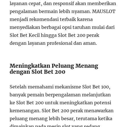
layanan cepat, dan responsif akan memberikan
pengalaman bermain lebih nyaman. MAUSLOT
menjadi rekomendasi terbaik karena
menyediakan berbagai opsi taruhan mulai dari
Slot Bet Kecil hingga Slot Bet 200 perak
dengan layanan profesional dan aman.
Meningkatkan Peluang Menang
dengan Slot Bet 200
Setelah memahami mekanisme Slot Bet 100,
banyak pemain berpengalaman melanjutkan
ke Slot Bet 200 untuk meningkatkan potensi
kemenangan. Slot Bet 200 perak menawarkan
peluang menang lebih besar, terutama ketika
dimainkan pada mesin slot yang sedang