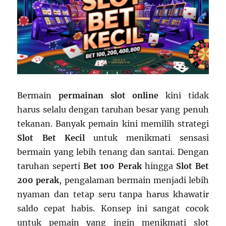
Bermain
permainan slot online
kini tidak
harus selalu dengan taruhan besar yang penuh
tekanan. Banyak pemain kini memilih strategi
Slot Bet Kecil
untuk menikmati sensasi
bermain yang lebih tenang dan santai. Dengan
taruhan seperti
Bet 100 Perak
hingga
Slot Bet
200 perak
, pengalaman bermain menjadi lebih
nyaman dan tetap seru tanpa harus khawatir
saldo cepat habis. Konsep ini sangat cocok
untuk pemain yang ingin menikmati slot