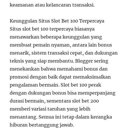
keamanan atau kelancaran transaksi.
Keunggulan Situs Slot Bet 100 Terpercaya
Situs slot bet 100 terpercaya biasanya
menawarkan beberapa keunggulan yang
membuat pemain nyaman, antara lain bonus
menarik, sistem transaksi cepat, dan dukungan
teknis yang siap membantu. Blogger sering
menekankan bahwa memahami bonus dan
promosi dengan baik dapat memaksimalkan
pengalaman bermain. Slot bet 100 perak
dengan dukungan bonus bisa memperpanjang
durasi bermain, sementara slot bet 200
memberi variasi taruhan yang lebih
menantang. Semua ini tetap dalam kerangka
hiburan bertanggung jawab.