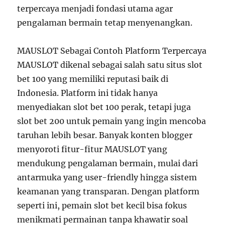
terpercaya menjadi fondasi utama agar
pengalaman bermain tetap menyenangkan.
MAUSLOT Sebagai Contoh Platform Terpercaya
MAUSLOT dikenal sebagai salah satu situs slot
bet 100 yang memiliki reputasi baik di
Indonesia. Platform ini tidak hanya
menyediakan slot bet 100 perak, tetapi juga
slot bet 200 untuk pemain yang ingin mencoba
taruhan lebih besar. Banyak konten blogger
menyoroti fitur-fitur MAUSLOT yang
mendukung pengalaman bermain, mulai dari
antarmuka yang user-friendly hingga sistem
keamanan yang transparan. Dengan platform
seperti ini, pemain slot bet kecil bisa fokus
menikmati permainan tanpa khawatir soal