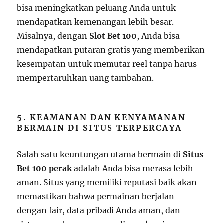
bisa meningkatkan peluang Anda untuk
mendapatkan kemenangan lebih besar.
Misalnya, dengan
Slot Bet 100
, Anda bisa
mendapatkan putaran gratis yang memberikan
kesempatan untuk memutar reel tanpa harus
mempertaruhkan uang tambahan.
5.
KEAMANAN DAN KENYAMANAN
BERMAIN DI SITUS TERPERCAYA
Salah satu keuntungan utama bermain di
Situs
Bet 100 perak
adalah Anda bisa merasa lebih
aman. Situs yang memiliki reputasi baik akan
memastikan bahwa permainan berjalan
dengan fair, data pribadi Anda aman, dan