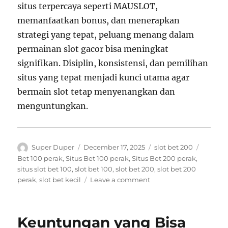
situs terpercaya seperti MAUSLOT,
memanfaatkan bonus, dan menerapkan
strategi yang tepat, peluang menang dalam
permainan slot gacor bisa meningkat
signifikan. Disiplin, konsistensi, dan pemilihan
situs yang tepat menjadi kunci utama agar
bermain slot tetap menyenangkan dan
menguntungkan.
Author
Posted
Categories
Tags
Super Duper
December 17, 2025
slot bet 200
on
Bet 100 perak
,
Situs Bet 100 perak
,
Situs Bet 200 perak
,
situs slot bet 100
,
slot bet 100
,
slot bet 200
,
slot bet 200
on
perak
,
slot bet kecil
Leave a comment
Tips
Gacor
Main
Keuntungan yang Bisa
Slot