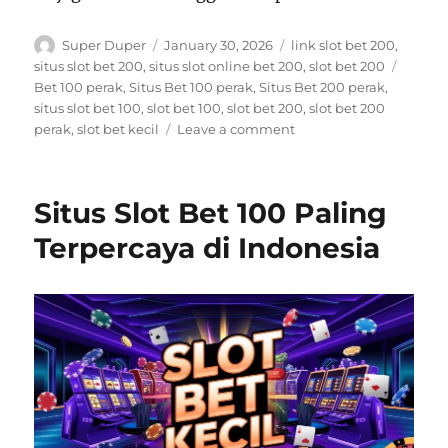
Author
Posted
Categories
Super Duper
January 30, 2026
link slot bet 200
,
on
Tags
situs slot bet 200
,
situs slot online bet 200
,
slot bet 200
Bet 100 perak
,
Situs Bet 100 perak
,
Situs Bet 200 perak
,
situs slot bet 100
,
slot bet 100
,
slot bet 200
,
slot bet 200
on
perak
,
slot bet kecil
Leave a comment
link
Bet
Kecil
Situs Slot Bet 100 Paling
dengan
Sensasi
Terpercaya di Indonesia
Tenang