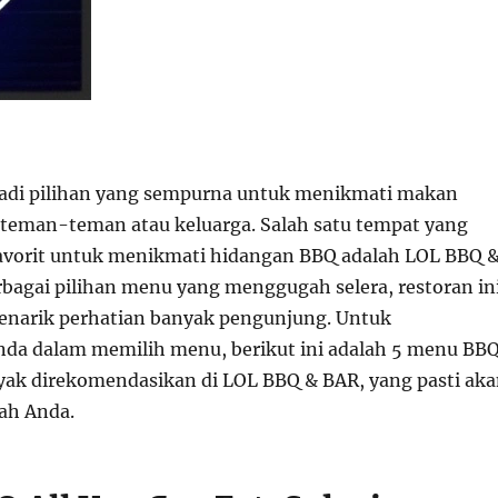
jadi pilihan yang sempurna untuk menikmati makan
teman-teman atau keluarga. Salah satu tempat yang
favorit untuk menikmati hidangan BBQ adalah LOL BBQ 
bagai pilihan menu yang menggugah selera, restoran in
menarik perhatian banyak pengunjung. Untuk
a dalam memilih menu, berikut ini adalah 5 menu BB
yak direkomendasikan di LOL BBQ & BAR, yang pasti ak
ah Anda.