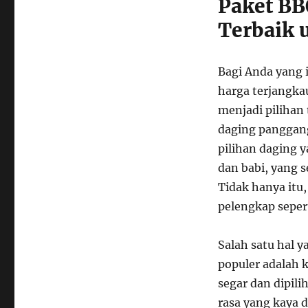
Paket BBQ
Banyak
Direkomendasikan
Terbaik 
di
LOL
BBQ
Bagi Anda yang 
&
harga terjangka
BAR
menjadi pilihan 
daging panggang
pilihan daging y
dan babi, yang 
Tidak hanya itu,
pelengkap sepert
Salah satu hal 
populer adalah 
segar dan dipil
rasa yang kaya 