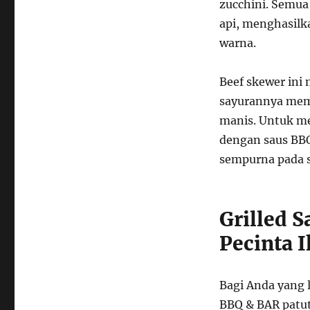
zucchini. Semua
api, menghasilk
warna.
Beef skewer ini 
sayurannya memb
manis. Untuk me
dengan saus BB
sempurna pada s
Grilled 
Pecinta 
Bagi Anda yang 
BBQ & BAR patut