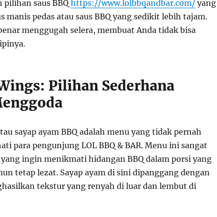
n pilihan saus BBQ
https://www.lolbbqandbar.com/
yang
us manis pedas atau saus BBQ yang sedikit lebih tajam.
benar menggugah selera, membuat Anda tidak bisa
ipinya.
Wings: Pilihan Sederhana
enggoda
tau sayap ayam BBQ adalah menu yang tidak pernah
ati para pengunjung LOL BBQ & BAR. Menu ini sangat
 yang ingin menikmati hidangan BBQ dalam porsi yang
mun tetap lezat. Sayap ayam di sini dipanggang dengan
asilkan tekstur yang renyah di luar dan lembut di