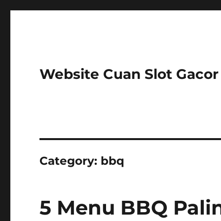
Website Cuan Slot Gaco
Category:
bbq
5 Menu BBQ Pali