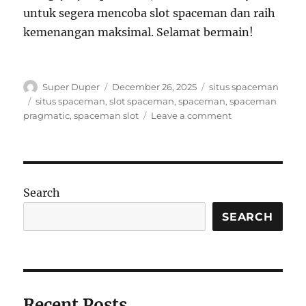
untuk segera mencoba slot spaceman dan raih
kemenangan maksimal. Selamat bermain!
Author
Posted
Categories
Super Duper
December 26, 2025
situs spaceman
on
Tags
situs spaceman
,
slot spaceman
,
spaceman
,
spaceman
on
pragmatic
,
spaceman slot
Leave a comment
Situs
Spaceman
Slot:
Platform
Aman
Search
dan
Terpercaya
SEARCH
Recent Posts