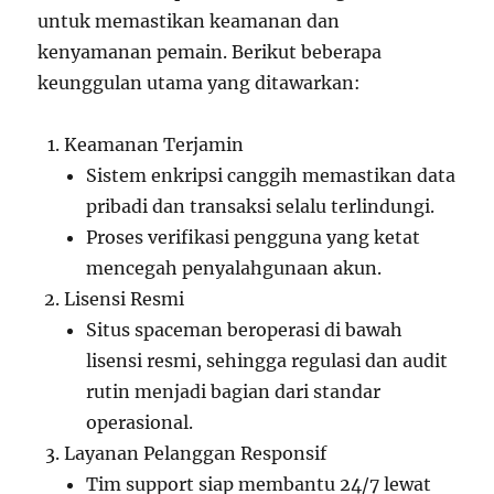
untuk memastikan keamanan dan
kenyamanan pemain. Berikut beberapa
keunggulan utama yang ditawarkan:
Keamanan Terjamin
Sistem enkripsi canggih memastikan data
pribadi dan transaksi selalu terlindungi.
Proses verifikasi pengguna yang ketat
mencegah penyalahgunaan akun.
Lisensi Resmi
Situs spaceman beroperasi di bawah
lisensi resmi, sehingga regulasi dan audit
rutin menjadi bagian dari standar
operasional.
Layanan Pelanggan Responsif
Tim support siap membantu 24/7 lewat