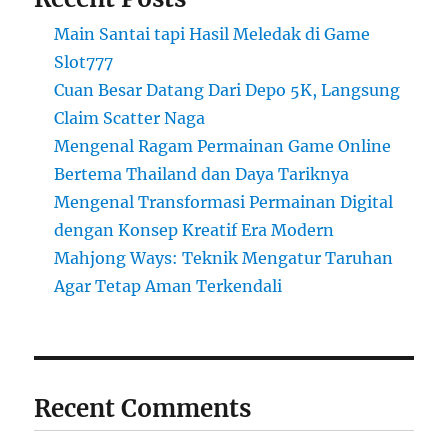
Main Santai tapi Hasil Meledak di Game
Slot777
Cuan Besar Datang Dari Depo 5K, Langsung
Claim Scatter Naga
Mengenal Ragam Permainan Game Online
Bertema Thailand dan Daya Tariknya
Mengenal Transformasi Permainan Digital
dengan Konsep Kreatif Era Modern
Mahjong Ways: Teknik Mengatur Taruhan
Agar Tetap Aman Terkendali
Recent Comments