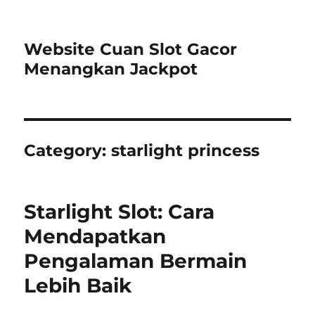
Website Cuan Slot Gacor
Menangkan Jackpot
Category:
starlight princess
Starlight Slot: Cara
Mendapatkan
Pengalaman Bermain
Lebih Baik