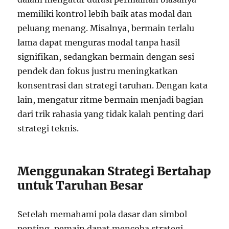
memiliki kontrol lebih baik atas modal dan
peluang menang. Misalnya, bermain terlalu
lama dapat menguras modal tanpa hasil
signifikan, sedangkan bermain dengan sesi
pendek dan fokus justru meningkatkan
konsentrasi dan strategi taruhan. Dengan kata
lain, mengatur ritme bermain menjadi bagian
dari trik rahasia yang tidak kalah penting dari
strategi teknis.
Menggunakan Strategi Bertahap
untuk Taruhan Besar
Setelah memahami pola dasar dan simbol
penting, pemain dapat mencoba strategi