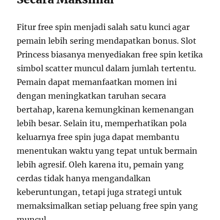
Fitur free spin menjadi salah satu kunci agar
pemain lebih sering mendapatkan bonus. Slot
Princess biasanya menyediakan free spin ketika
simbol scatter muncul dalam jumlah tertentu.
Pemain dapat memanfaatkan momen ini
dengan meningkatkan taruhan secara
bertahap, karena kemungkinan kemenangan
lebih besar. Selain itu, memperhatikan pola
keluarnya free spin juga dapat membantu
menentukan waktu yang tepat untuk bermain
lebih agresif. Oleh karena itu, pemain yang
cerdas tidak hanya mengandalkan
keberuntungan, tetapi juga strategi untuk
memaksimalkan setiap peluang free spin yang
muncul.