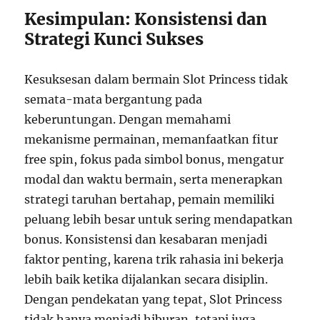
Kesimpulan: Konsistensi dan
Strategi Kunci Sukses
Kesuksesan dalam bermain Slot Princess tidak
semata-mata bergantung pada
keberuntungan. Dengan memahami
mekanisme permainan, memanfaatkan fitur
free spin, fokus pada simbol bonus, mengatur
modal dan waktu bermain, serta menerapkan
strategi taruhan bertahap, pemain memiliki
peluang lebih besar untuk sering mendapatkan
bonus. Konsistensi dan kesabaran menjadi
faktor penting, karena trik rahasia ini bekerja
lebih baik ketika dijalankan secara disiplin.
Dengan pendekatan yang tepat, Slot Princess
tidak hanya menjadi hiburan, tetapi juga