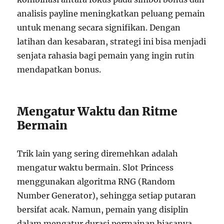
analisis payline meningkatkan peluang pemain
untuk menang secara signifikan. Dengan
latihan dan kesabaran, strategi ini bisa menjadi
senjata rahasia bagi pemain yang ingin rutin
mendapatkan bonus.
Mengatur Waktu dan Ritme
Bermain
Trik lain yang sering diremehkan adalah
mengatur waktu bermain. Slot Princess
menggunakan algoritma RNG (Random
Number Generator), sehingga setiap putaran
bersifat acak. Namun, pemain yang disiplin
dalam mengatur durasi permainan biasanya