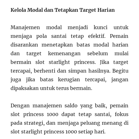
Kelola Modal dan Tetapkan Target Harian
Manajemen modal menjadi kunci untuk
menjaga pola santai tetap efektif. Pemain
disarankan menetapkan batas modal harian
dan target kemenangan sebelum mulai
bermain slot starlight princess. Jika target
tercapai, berhenti dan simpan hasilnya. Begitu
juga jika batas kerugian tercapai, jangan
dipaksakan untuk terus bermain.
Dengan manajemen saldo yang baik, pemain
slot princess 1000 dapat tetap santai, fokus
pada strategi, dan menjaga peluang menang di
slot starlight princess 1000 setiap hari.