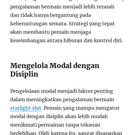
pengalaman bermain menjadi lebih terarah
dan tidak hanya bergantung pada
keberuntungan semata. Strategi yang tepat
akan membantu pemain menjaga
keseimbangan antara hiburan dan kontrol diri.
Mengelola Modal dengan
Disiplin
Pengelolaan modal menjadi faktor penting
dalam meningkatkan pengalaman bermain
starlight slot
. Pemain yang mampu mengatur
modal dengan disiplin akan lebih mudah
menikmati permainan tanpa tekanan
berlebihan. Oleh karena itu, sangat disarankan