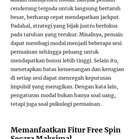
cenderung tergoda untuk langsung bertaruh
besar, berharap cepat mendapatkan jackpot.
Padahal, strategi yang bijak justru berfokus
pada taruhan yang terukur. Misalnya, pemain
dapat membagi modal menjadi beberapa sesi
permainan sehingga peluang untuk
mendapatkan bonus lebih tinggi. Selain itu,
menetapkan batas kemenangan dan kerugian
di setiap sesi dapat mencegah keputusan
impulsif yang merugikan. Dengan kata lain,
pengaturan modal bukan hanya soal uang,
tetapi juga soal psikologi permainan.
Memanfaatkan Fitur Free Spin
Secara Maksimal