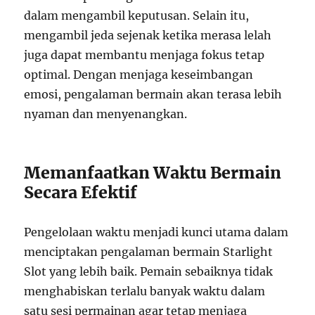
dalam mengambil keputusan. Selain itu,
mengambil jeda sejenak ketika merasa lelah
juga dapat membantu menjaga fokus tetap
optimal. Dengan menjaga keseimbangan
emosi, pengalaman bermain akan terasa lebih
nyaman dan menyenangkan.
Memanfaatkan Waktu Bermain
Secara Efektif
Pengelolaan waktu menjadi kunci utama dalam
menciptakan pengalaman bermain Starlight
Slot yang lebih baik. Pemain sebaiknya tidak
menghabiskan terlalu banyak waktu dalam
satu sesi permainan agar tetap menjaga