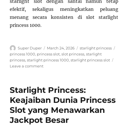
starlight slot dengan santai namun tetap
efektif, sekaligus meningkatkan peluang
menang secara konsisten di slot starlight
princess 1000.
Author
Posted
Categories
Tags
Super Duper
March 24, 2026
starlight princess
on
princess 1000
,
princess slot
,
slot princess
,
starlight
princess
,
starlight princess 1000
,
starlight princess slot
on
Leave a comment
Tips
Menang
di
Starlight Princess:
Slot
Starlight
Keajaiban Dunia Princess
Princess
Slot yang Menawarkan
dengan
Pola
Jackpot Besar
Santai