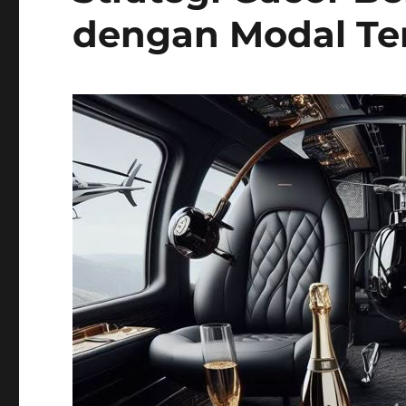
dengan Modal Te