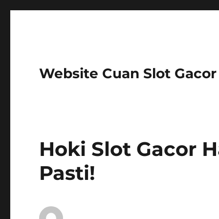
Website Cuan Slot Gaco
Hoki Slot Gacor 
Pasti!