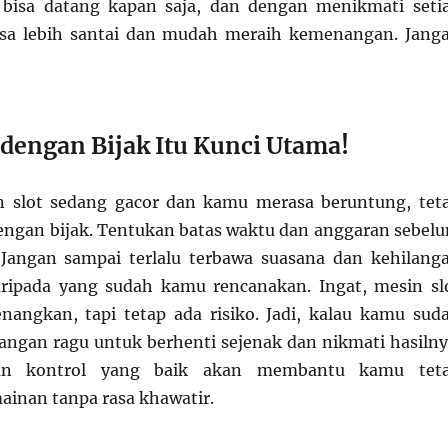
bisa datang kapan saja, dan dengan menikmati seti
isa lebih santai dan mudah meraih kemenangan. Jang
dengan Bijak Itu Kunci Utama!
 slot sedang gacor dan kamu merasa beruntung, tet
engan bijak. Tentukan batas waktu dan anggaran sebel
 Jangan sampai terlalu terbawa suasana dan kehilang
aripada yang sudah kamu rencanakan. Ingat, mesin sl
ngkan, tapi tetap ada risiko. Jadi, kalau kamu sud
angan ragu untuk berhenti sejenak dan nikmati hasilny
an kontrol yang baik akan membantu kamu tet
inan tanpa rasa khawatir.