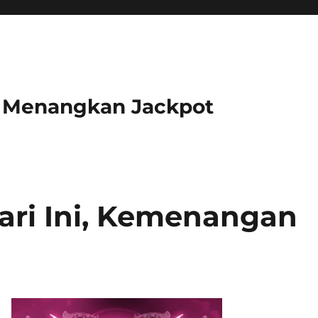
r Menangkan Jackpot
Hari Ini, Kemenangan