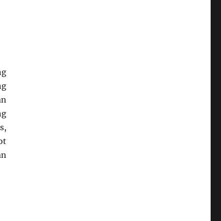
ng
ng
an
ng
s,
ot
an