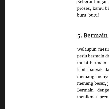
Keberuntungan 
proses, kamu b
buru-buru!
5.
Bermain 
Walaupun mesin
perlu bermain d
mulai bermain.
lebih banyak d
memang menyena
menang besar, j
Bermain deng
menikmati perma