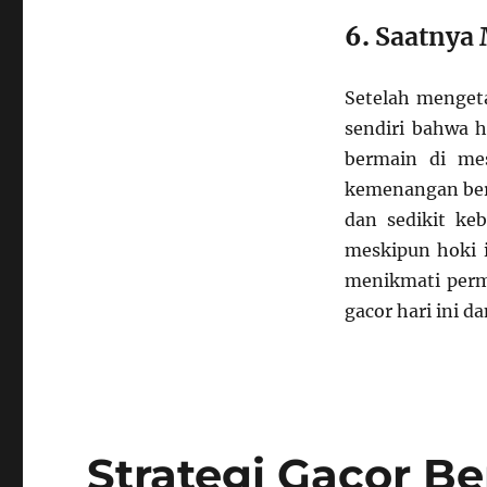
6.
Saatnya 
Setelah mengeta
sendiri bahwa h
bermain di mes
kemenangan beru
dan sedikit ke
meskipun hoki 
menikmati perma
gacor hari ini 
Strategi Gacor B