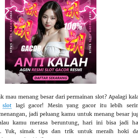
k mau menang besar dari permainan slot? Apalagi kal
n
slot
lagi gacor! Mesin yang gacor itu lebih seri
enangan, jadi peluang kamu untuk menang besar ju
Kalau kamu merasa beruntung, hari ini bisa jadi ha
 Yuk, simak tips dan trik untuk meraih hoki d