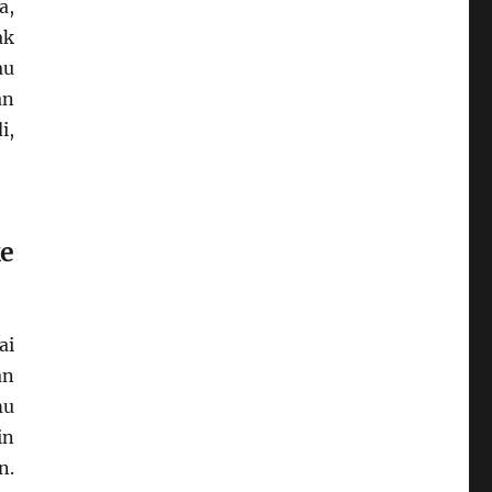
a,
ak
au
an
i,
e
ai
an
mu
in
n.