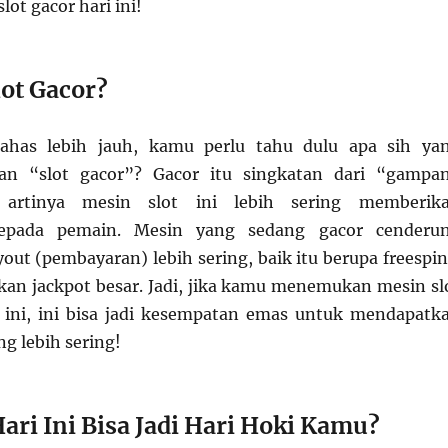
ot gacor hari ini!
lot Gacor?
ahas lebih jauh, kamu perlu tahu dulu apa sih ya
an “slot gacor”? Gacor itu singkatan dari “gampa
 artinya mesin slot ini lebih sering memberik
pada pemain. Mesin yang sedang gacor cenderu
ut (pembayaran) lebih sering, baik itu berupa freespin
kan jackpot besar. Jadi, jika kamu menemukan mesin sl
 ini, ini bisa jadi kesempatan emas untuk mendapatk
 lebih sering!
ari Ini Bisa Jadi Hari Hoki Kamu?