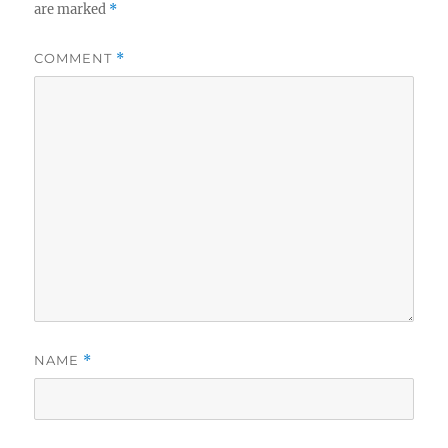
are marked
*
COMMENT
*
NAME
*