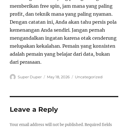
memberikan free spin, jam mana yang paling
profit, dan teknik mana yang paling nyaman.
Dengan catatan ini, Anda akan tahu persis pola
kemenangan Anda sendiri. Jangan pernah
mengandalkan ingatan karena otak cenderung
melupakan kekalahan. Pemain yang konsisten
adalah pemain yang belajar dari data, bukan
dari perasaan.
Author
Posted
Categories
Super Duper
May 18, 2026
Uncategorized
on
Leave a Reply
Your email address will not be published.
Required fields