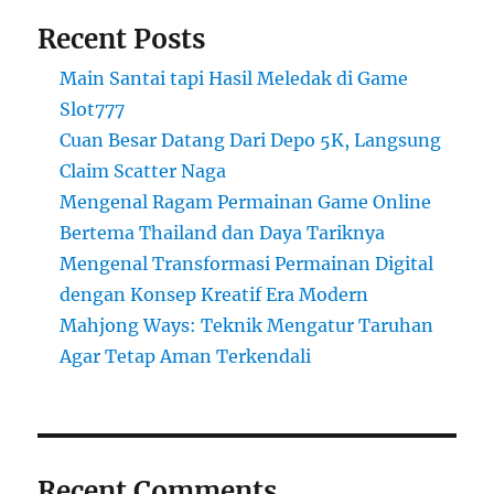
Recent Posts
Main Santai tapi Hasil Meledak di Game
Slot777
Cuan Besar Datang Dari Depo 5K, Langsung
Claim Scatter Naga
Mengenal Ragam Permainan Game Online
Bertema Thailand dan Daya Tariknya
Mengenal Transformasi Permainan Digital
dengan Konsep Kreatif Era Modern
Mahjong Ways: Teknik Mengatur Taruhan
Agar Tetap Aman Terkendali
Recent Comments