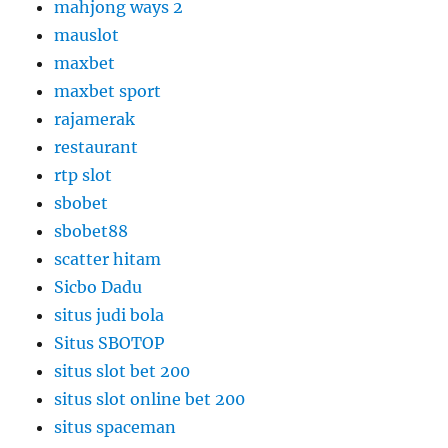
mahjong ways 2
mauslot
maxbet
maxbet sport
rajamerak
restaurant
rtp slot
sbobet
sbobet88
scatter hitam
Sicbo Dadu
situs judi bola
Situs SBOTOP
situs slot bet 200
situs slot online bet 200
situs spaceman