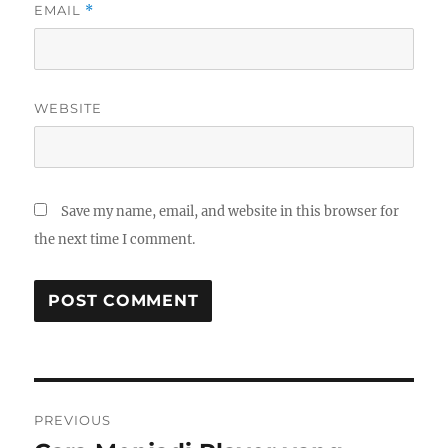
EMAIL
*
WEBSITE
Save my name, email, and website in this browser for
the next time I comment.
Post
PREVIOUS
navigation