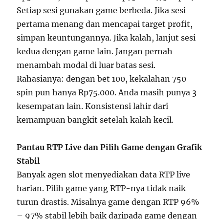
Setiap sesi gunakan game berbeda. Jika sesi
pertama menang dan mencapai target profit,
simpan keuntungannya. Jika kalah, lanjut sesi
kedua dengan game lain. Jangan pernah
menambah modal di luar batas sesi.
Rahasianya: dengan bet 100, kekalahan 750
spin pun hanya Rp75.000. Anda masih punya 3
kesempatan lain. Konsistensi lahir dari
kemampuan bangkit setelah kalah kecil.
Pantau RTP Live dan Pilih Game dengan Grafik
Stabil
Banyak agen slot menyediakan data RTP live
harian. Pilih game yang RTP-nya tidak naik
turun drastis. Misalnya game dengan RTP 96%
– 97% stabil lebih baik daripada game dengan