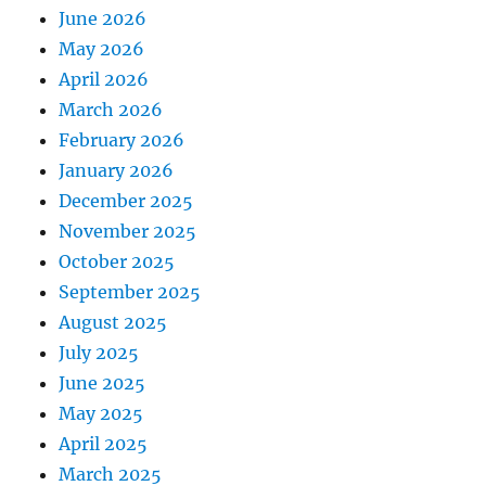
June 2026
May 2026
April 2026
March 2026
February 2026
January 2026
December 2025
November 2025
October 2025
September 2025
August 2025
July 2025
June 2025
May 2025
April 2025
March 2025