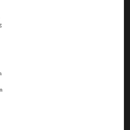
.
g
n
n