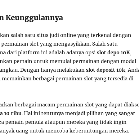
an Keunggulannya
an salah satu situs judi online yang terkenal dengan
permainan slot yang mengasyikkan. Salah satu
a dari platform ini adalah adanya opsi
slot depo 10K
,
kan pemain untuk memulai permainan dengan modal
rjangkau. Dengan hanya melakukan
slot deposit 10k
, And
i memainkan berbagai permainan slot yang tersedia di
rkan berbagai macam permainan slot yang dapat diaks
sa 10 ribu
. Hal ini tentunya menjadi pilihan yang sangat
ra pemain pemula ataupun mereka yang tidak ingin
anyak uang untuk mencoba keberuntungan mereka.