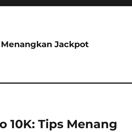
r Menangkan Jackpot
po 10K: Tips Menang