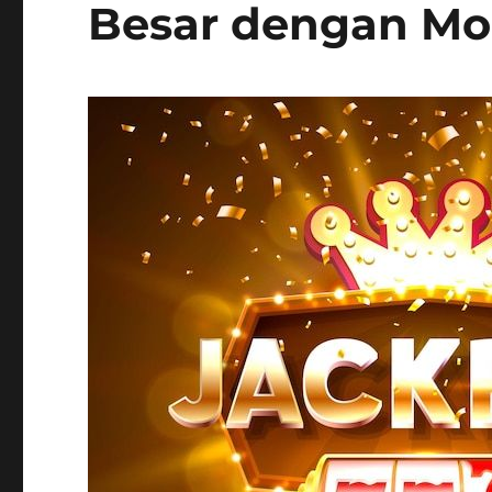
Besar dengan Mod