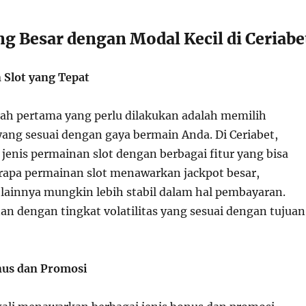
g Besar dengan Modal Kecil di Ceriabe
 Slot yang Tepat
kah pertama yang perlu dilakukan adalah memilih
yang sesuai dengan gaya bermain Anda. Di Ceriabet,
jenis permainan slot dengan berbagai fitur yang bisa
erapa permainan slot menawarkan jackpot besar,
lainnya mungkin lebih stabil dalam hal pembayaran.
an dengan tingkat volatilitas yang sesuai dengan tujuan
us dan Promosi