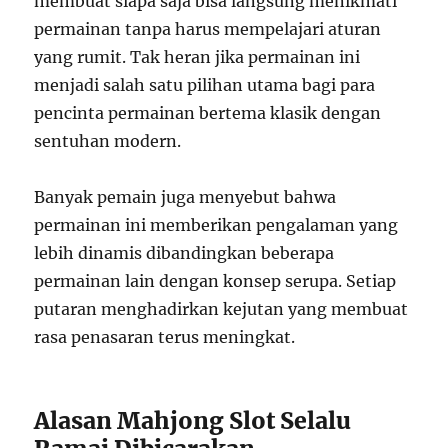
membuat siapa saja bisa langsung menikmati
permainan tanpa harus mempelajari aturan
yang rumit. Tak heran jika permainan ini
menjadi salah satu pilihan utama bagi para
pencinta permainan bertema klasik dengan
sentuhan modern.
Banyak pemain juga menyebut bahwa
permainan ini memberikan pengalaman yang
lebih dinamis dibandingkan beberapa
permainan lain dengan konsep serupa. Setiap
putaran menghadirkan kejutan yang membuat
rasa penasaran terus meningkat.
Alasan Mahjong Slot Selalu