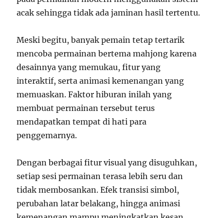
acak sehingga tidak ada jaminan hasil tertentu.
Meski begitu, banyak pemain tetap tertarik
mencoba permainan bertema mahjong karena
desainnya yang memukau, fitur yang
interaktif, serta animasi kemenangan yang
memuaskan. Faktor hiburan inilah yang
membuat permainan tersebut terus
mendapatkan tempat di hati para
penggemarnya.
Dengan berbagai fitur visual yang disuguhkan,
setiap sesi permainan terasa lebih seru dan
tidak membosankan. Efek transisi simbol,
perubahan latar belakang, hingga animasi
kemenangan mampu meningkatkan kesan