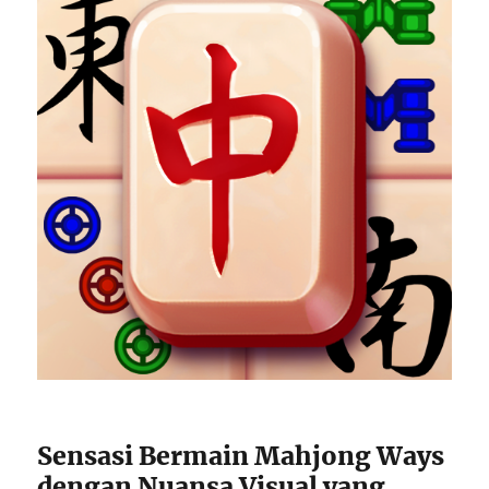
Sensasi Bermain Mahjong Ways
dengan Nuansa Visual yang