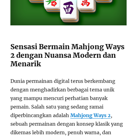
Sensasi Bermain Mahjong Ways
2 dengan Nuansa Modern dan
Menarik
Dunia permainan digital terus berkembang
dengan menghadirkan berbagai tema unik
yang mampu mencuri perhatian banyak
pemain. Salah satu yang sedang ramai
diperbincangkan adalah
Mahjong Ways 2
,
sebuah permainan dengan konsep klasik yang
dikemas lebih modern, penuh warna, dan