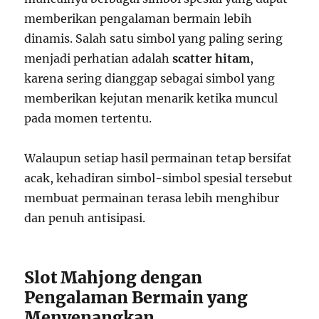
memberikan pengalaman bermain lebih
dinamis. Salah satu simbol yang paling sering
menjadi perhatian adalah
scatter hitam
,
karena sering dianggap sebagai simbol yang
memberikan kejutan menarik ketika muncul
pada momen tertentu.
Walaupun setiap hasil permainan tetap bersifat
acak, kehadiran simbol-simbol spesial tersebut
membuat permainan terasa lebih menghibur
dan penuh antisipasi.
Slot Mahjong dengan
Pengalaman Bermain yang
Menyenangkan