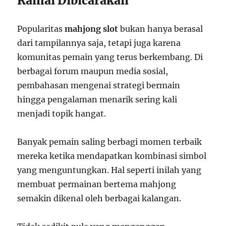
Ramai Dibicarakan
Popularitas
mahjong slot
bukan hanya berasal
dari tampilannya saja, tetapi juga karena
komunitas pemain yang terus berkembang. Di
berbagai forum maupun media sosial,
pembahasan mengenai strategi bermain
hingga pengalaman menarik sering kali
menjadi topik hangat.
Banyak pemain saling berbagi momen terbaik
mereka ketika mendapatkan kombinasi simbol
yang menguntungkan. Hal seperti inilah yang
membuat permainan bertema mahjong
semakin dikenal oleh berbagai kalangan.