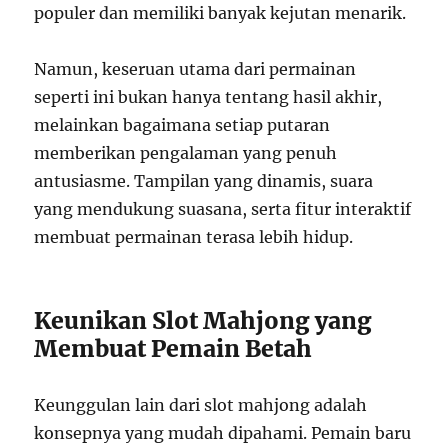
populer dan memiliki banyak kejutan menarik.
Namun, keseruan utama dari permainan
seperti ini bukan hanya tentang hasil akhir,
melainkan bagaimana setiap putaran
memberikan pengalaman yang penuh
antusiasme. Tampilan yang dinamis, suara
yang mendukung suasana, serta fitur interaktif
membuat permainan terasa lebih hidup.
Keunikan Slot Mahjong yang
Membuat Pemain Betah
Keunggulan lain dari slot mahjong adalah
konsepnya yang mudah dipahami. Pemain baru