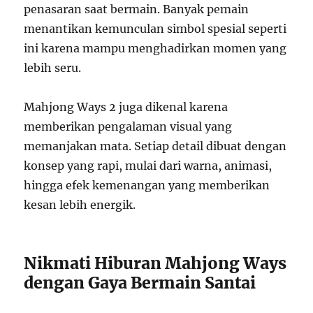
penasaran saat bermain. Banyak pemain
menantikan kemunculan simbol spesial seperti
ini karena mampu menghadirkan momen yang
lebih seru.
Mahjong Ways 2 juga dikenal karena
memberikan pengalaman visual yang
memanjakan mata. Setiap detail dibuat dengan
konsep yang rapi, mulai dari warna, animasi,
hingga efek kemenangan yang memberikan
kesan lebih energik.
Nikmati Hiburan Mahjong Ways
dengan Gaya Bermain Santai