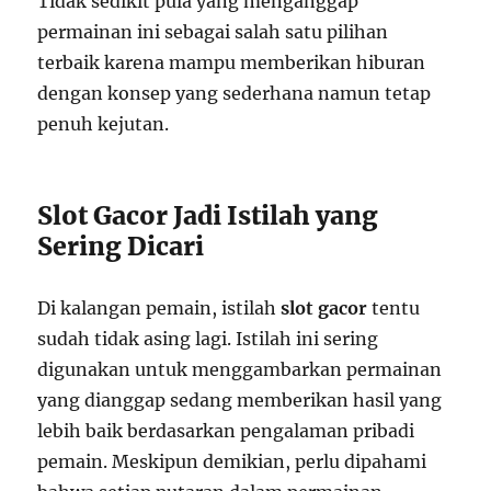
Tidak sedikit pula yang menganggap
permainan ini sebagai salah satu pilihan
terbaik karena mampu memberikan hiburan
dengan konsep yang sederhana namun tetap
penuh kejutan.
Slot Gacor Jadi Istilah yang
Sering Dicari
Di kalangan pemain, istilah
slot gacor
tentu
sudah tidak asing lagi. Istilah ini sering
digunakan untuk menggambarkan permainan
yang dianggap sedang memberikan hasil yang
lebih baik berdasarkan pengalaman pribadi
pemain. Meskipun demikian, perlu dipahami