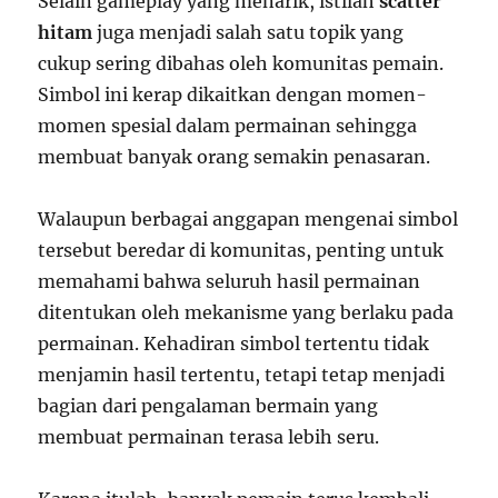
Selain gameplay yang menarik, istilah
scatter
hitam
juga menjadi salah satu topik yang
cukup sering dibahas oleh komunitas pemain.
Simbol ini kerap dikaitkan dengan momen-
momen spesial dalam permainan sehingga
membuat banyak orang semakin penasaran.
Walaupun berbagai anggapan mengenai simbol
tersebut beredar di komunitas, penting untuk
memahami bahwa seluruh hasil permainan
ditentukan oleh mekanisme yang berlaku pada
permainan. Kehadiran simbol tertentu tidak
menjamin hasil tertentu, tetapi tetap menjadi
bagian dari pengalaman bermain yang
membuat permainan terasa lebih seru.