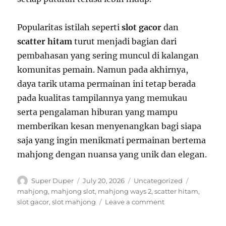
Popularitas istilah seperti
slot gacor
dan
scatter hitam
turut menjadi bagian dari
pembahasan yang sering muncul di kalangan
komunitas pemain. Namun pada akhirnya,
daya tarik utama permainan ini tetap berada
pada kualitas tampilannya yang memukau
serta pengalaman hiburan yang mampu
memberikan kesan menyenangkan bagi siapa
saja yang ingin menikmati permainan bertema
mahjong dengan nuansa yang unik dan elegan.
Author
Posted
Categories
Tags
Super Duper
July 20, 2026
Uncategorized
on
mahjong
,
mahjong slot
,
mahjong ways 2
,
scatter hitam
,
on
slot gacor
,
slot mahjong
Leave a comment
MAHJONG
WAYS