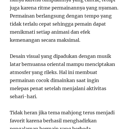
juga karena ritme permainannya yang nyaman.
Permainan berlangsung dengan tempo yang
tidak terlalu cepat sehingga pemain dapat
menikmati setiap animasi dan efek
kemenangan secara maksimal.
Desain visual yang dipadukan dengan musik
latar bernuansa oriental mampu menciptakan
atmosfer yang rileks. Hal ini membuat
permainan cocok dimainkan saat ingin
melepas penat setelah menjalani aktivitas
sehari-hari.
Tidak heran jika tema mahjong terus menjadi
favorit karena berhasil menghadirkan
pengalaman bermain yang berbeda