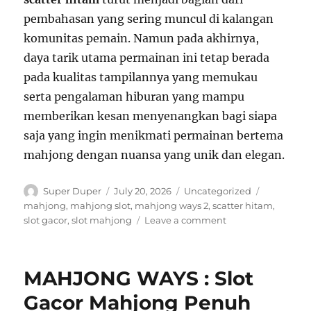
pembahasan yang sering muncul di kalangan
komunitas pemain. Namun pada akhirnya,
daya tarik utama permainan ini tetap berada
pada kualitas tampilannya yang memukau
serta pengalaman hiburan yang mampu
memberikan kesan menyenangkan bagi siapa
saja yang ingin menikmati permainan bertema
mahjong dengan nuansa yang unik dan elegan.
Author
Posted
Categories
Tags
Super Duper
July 20, 2026
Uncategorized
on
mahjong
,
mahjong slot
,
mahjong ways 2
,
scatter hitam
,
on
slot gacor
,
slot mahjong
Leave a comment
MAHJONG
WAYS
:
MAHJONG WAYS : Slot
Mahjong
Slot
Gacor Mahjong Penuh
dengan