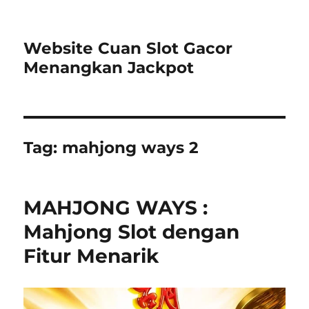
Website Cuan Slot Gacor
Menangkan Jackpot
Tag:
mahjong ways 2
MAHJONG WAYS :
Mahjong Slot dengan
Fitur Menarik