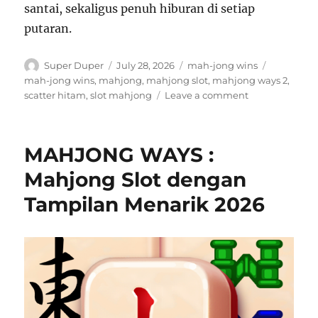
santai, sekaligus penuh hiburan di setiap
putaran.
Author
Posted
Categories
Tags
Super Duper
July 28, 2026
mah-jong wins
on
mah-jong wins
,
mahjong
,
mahjong slot
,
mahjong ways 2
,
on
scatter hitam
,
slot mahjong
Leave a comment
MAHJONG
WAYS
:
MAHJONG WAYS :
Mahjong
Slot
Mahjong Slot dengan
dengan
Tampilan Menarik 2026
Fitur
Menarik