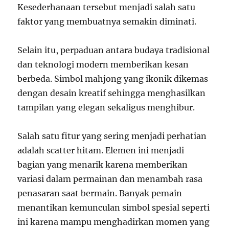
Kesederhanaan tersebut menjadi salah satu
faktor yang membuatnya semakin diminati.
Selain itu, perpaduan antara budaya tradisional
dan teknologi modern memberikan kesan
berbeda. Simbol mahjong yang ikonik dikemas
dengan desain kreatif sehingga menghasilkan
tampilan yang elegan sekaligus menghibur.
Salah satu fitur yang sering menjadi perhatian
adalah scatter hitam. Elemen ini menjadi
bagian yang menarik karena memberikan
variasi dalam permainan dan menambah rasa
penasaran saat bermain. Banyak pemain
menantikan kemunculan simbol spesial seperti
ini karena mampu menghadirkan momen yang