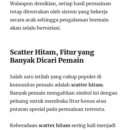
Walaupun demikian, setiap hasil permainan
tetap ditentukan oleh sistem yang bekerja
secara acak sehingga pengalaman bermain
akan selalu bervariasi.
Scatter Hitam, Fitur yang
Banyak Dicari Pemain
Salah satu istilah yang cukup populer di
komunitas pemain adalah
scatter hitam
.
Banyak pemain mengaitkan simbol ini dengan
peluang untuk membuka fitur bonus atau
putaran spesial pada permainan tertentu.
Keberadaan
scatter hitam
sering kali menjadi