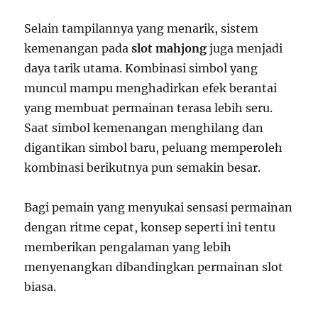
Selain tampilannya yang menarik, sistem
kemenangan pada
slot mahjong
juga menjadi
daya tarik utama. Kombinasi simbol yang
muncul mampu menghadirkan efek berantai
yang membuat permainan terasa lebih seru.
Saat simbol kemenangan menghilang dan
digantikan simbol baru, peluang memperoleh
kombinasi berikutnya pun semakin besar.
Bagi pemain yang menyukai sensasi permainan
dengan ritme cepat, konsep seperti ini tentu
memberikan pengalaman yang lebih
menyenangkan dibandingkan permainan slot
biasa.