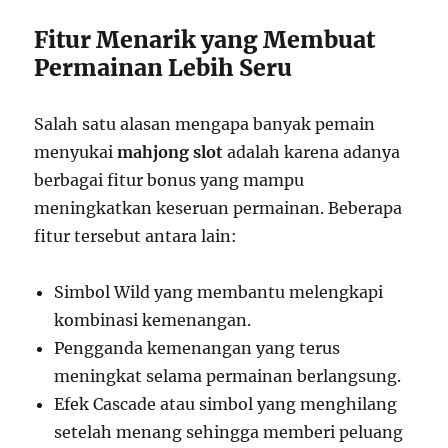
Fitur Menarik yang Membuat
Permainan Lebih Seru
Salah satu alasan mengapa banyak pemain
menyukai
mahjong slot
adalah karena adanya
berbagai fitur bonus yang mampu
meningkatkan keseruan permainan. Beberapa
fitur tersebut antara lain:
Simbol Wild yang membantu melengkapi
kombinasi kemenangan.
Pengganda kemenangan yang terus
meningkat selama permainan berlangsung.
Efek Cascade atau simbol yang menghilang
setelah menang sehingga memberi peluang