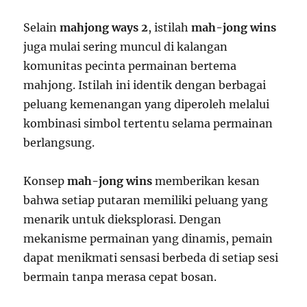
Selain
mahjong ways 2
, istilah
mah-jong wins
juga mulai sering muncul di kalangan
komunitas pecinta permainan bertema
mahjong. Istilah ini identik dengan berbagai
peluang kemenangan yang diperoleh melalui
kombinasi simbol tertentu selama permainan
berlangsung.
Konsep
mah-jong wins
memberikan kesan
bahwa setiap putaran memiliki peluang yang
menarik untuk dieksplorasi. Dengan
mekanisme permainan yang dinamis, pemain
dapat menikmati sensasi berbeda di setiap sesi
bermain tanpa merasa cepat bosan.