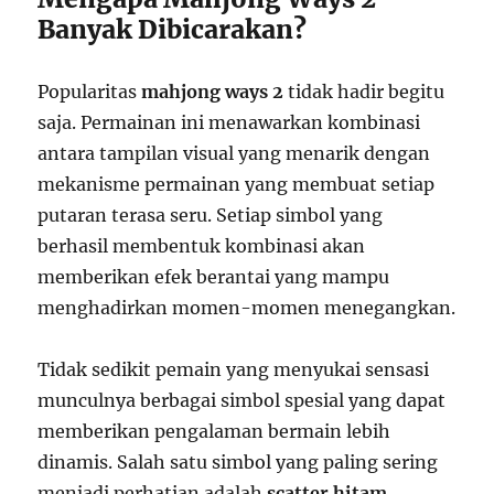
Banyak Dibicarakan?
Popularitas
mahjong ways 2
tidak hadir begitu
saja. Permainan ini menawarkan kombinasi
antara tampilan visual yang menarik dengan
mekanisme permainan yang membuat setiap
putaran terasa seru. Setiap simbol yang
berhasil membentuk kombinasi akan
memberikan efek berantai yang mampu
menghadirkan momen-momen menegangkan.
Tidak sedikit pemain yang menyukai sensasi
munculnya berbagai simbol spesial yang dapat
memberikan pengalaman bermain lebih
dinamis. Salah satu simbol yang paling sering
menjadi perhatian adalah
scatter hitam
,