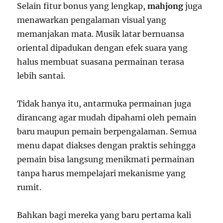
Selain fitur bonus yang lengkap,
mahjong
juga
menawarkan pengalaman visual yang
memanjakan mata. Musik latar bernuansa
oriental dipadukan dengan efek suara yang
halus membuat suasana permainan terasa
lebih santai.
Tidak hanya itu, antarmuka permainan juga
dirancang agar mudah dipahami oleh pemain
baru maupun pemain berpengalaman. Semua
menu dapat diakses dengan praktis sehingga
pemain bisa langsung menikmati permainan
tanpa harus mempelajari mekanisme yang
rumit.
Bahkan bagi mereka yang baru pertama kali