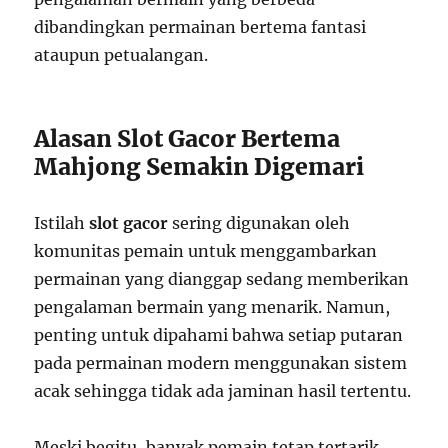
dibandingkan permainan bertema fantasi
ataupun petualangan.
Alasan Slot Gacor Bertema
Mahjong Semakin Digemari
Istilah
slot gacor
sering digunakan oleh
komunitas pemain untuk menggambarkan
permainan yang dianggap sedang memberikan
pengalaman bermain yang menarik. Namun,
penting untuk dipahami bahwa setiap putaran
pada permainan modern menggunakan sistem
acak sehingga tidak ada jaminan hasil tertentu.
Meski begitu, banyak pemain tetap tertarik