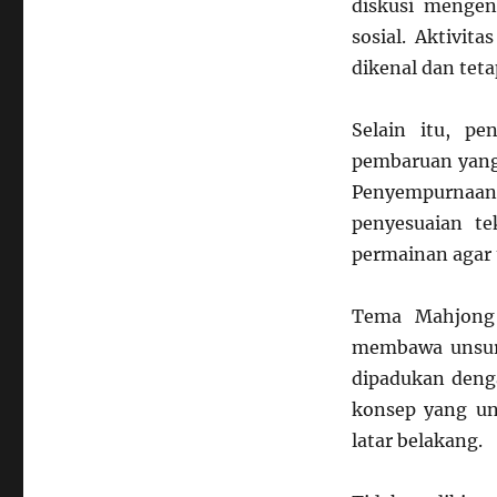
diskusi mengen
sosial. Aktivi
dikenal dan teta
Selain itu, p
pembaruan yang
Penyempurnaa
penyesuaian t
permainan agar 
Tema Mahjong 
membawa unsur 
dipadukan denga
konsep yang un
latar belakang.