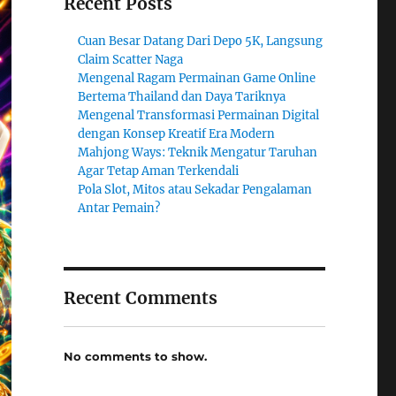
Recent Posts
Cuan Besar Datang Dari Depo 5K, Langsung
Claim Scatter Naga
Mengenal Ragam Permainan Game Online
Bertema Thailand dan Daya Tariknya
Mengenal Transformasi Permainan Digital
dengan Konsep Kreatif Era Modern
Mahjong Ways: Teknik Mengatur Taruhan
Agar Tetap Aman Terkendali
Pola Slot, Mitos atau Sekadar Pengalaman
Antar Pemain?
Recent Comments
No comments to show.