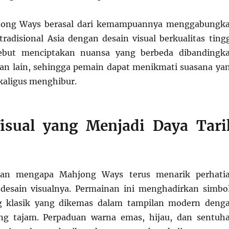
hjong Ways berasal dari kemampuannya menggabungk
radisional Asia dengan desain visual berkualitas tingg
sebut menciptakan nuansa yang berbeda dibandingk
an lain, sehingga pemain dapat menikmati suasana ya
ekaligus menghibur.
isual yang Menjadi Daya Tari
asan mengapa Mahjong Ways terus menarik perhati
 desain visualnya. Permainan ini menghadirkan simbo
g klasik yang dikemas dalam tampilan modern deng
yang tajam. Perpaduan warna emas, hijau, dan sentuh