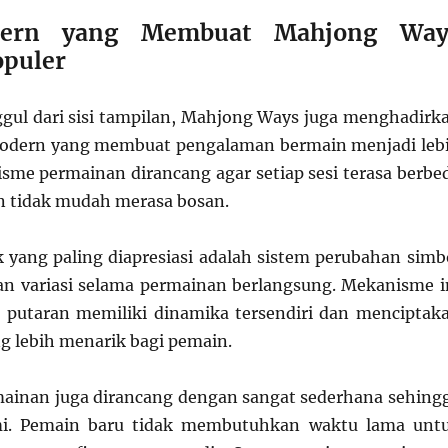
dern yang Membuat Mahjong Way
opuler
gul dari sisi tampilan, Mahjong Ways juga menghadirk
 modern yang membuat pengalaman bermain menjadi leb
sme permainan dirancang agar setiap sesi terasa berbe
n tidak mudah merasa bosan.
k yang paling diapresiasi adalah sistem perubahan simb
n variasi selama permainan berlangsung. Mekanisme i
 putaran memiliki dinamika tersendiri dan menciptak
 lebih menarik bagi pemain.
ainan juga dirancang dengan sangat sederhana sehing
i. Pemain baru tidak membutuhkan waktu lama unt