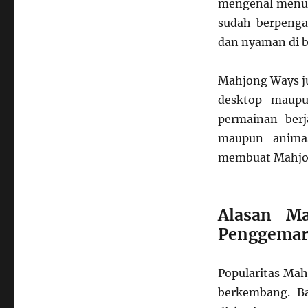
mengenal menu m
sudah berpenga
dan nyaman di b
Mahjong Ways ju
desktop maupu
permainan berj
maupun animasi
membuat Mahjon
Alasan Ma
Penggema
Popularitas Mah
berkembang. B