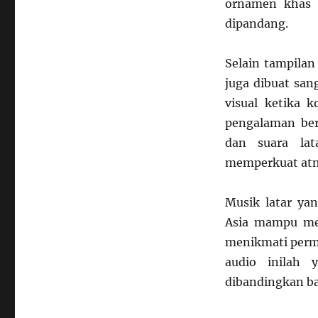
ornamen khas 
dipandang.
Selain tampilan
juga dibuat san
visual ketika 
pengalaman berm
dan suara la
memperkuat atm
Musik latar ya
Asia mampu men
menikmati perma
audio inilah 
dibandingkan b