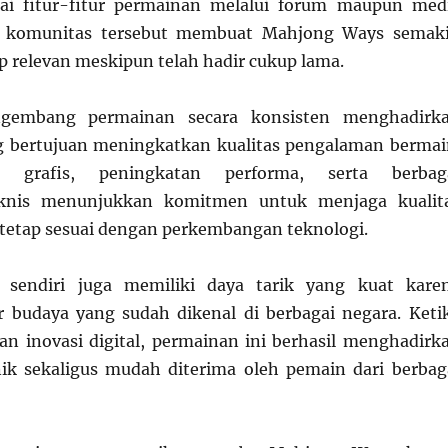
ai fitur-fitur permainan melalui forum maupun med
tas komunitas tersebut membuat Mahjong Ways semak
p relevan meskipun telah hadir cukup lama.
engembang permainan secara konsisten menghadirk
 bertujuan meningkatkan kualitas pengalaman bermai
n grafis, peningkatan performa, serta berbag
eknis menunjukkan komitmen untuk menjaga kualit
tetap sesuai dengan perkembangan teknologi.
sendiri juga memiliki daya tarik yang kuat kare
budaya yang sudah dikenal di berbagai negara. Keti
n inovasi digital, permainan ini berhasil menghadirk
ik sekaligus mudah diterima oleh pemain dari berbag