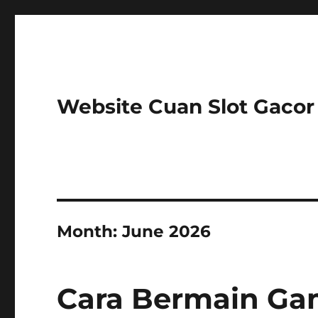
Website Cuan Slot Gaco
Month:
June 2026
Cara Bermain Ga