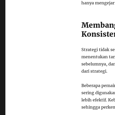
hanya mengejar 
Membangu
Konsiste
Strategi tidak s
menentukan tar
sebelumnya, dan
dari strategi.
Beberapa pemain
sering digunaka
lebih efektif. K
sehingga perkem