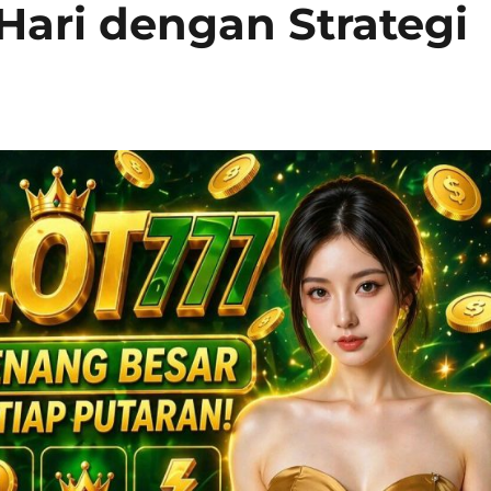
Hari dengan Strategi