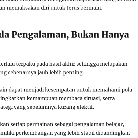
an memaksakan diri untuk terus bermain.
da Pengalaman, Bukan Hanya
erlalu terpaku pada hasil akhir sehingga melupakan
ang sebenarnya jauh lebih penting.
rmain dapat menjadi kesempatan untuk memahami pola
ingkatkan kemampuan membaca situasi, serta
ategi yang sebelumnya kurang efektif.
an setiap permainan sebagai pengalaman belajar,
iliki perkembangan yang lebih stabil dibandingkan