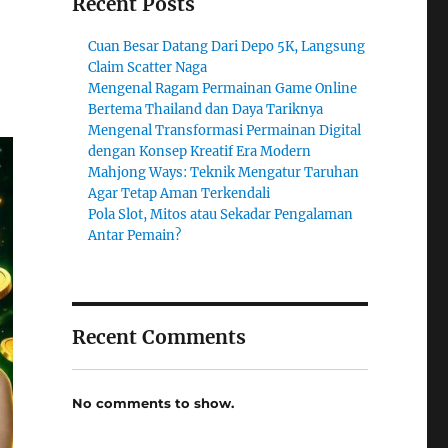
Recent Posts
Cuan Besar Datang Dari Depo 5K, Langsung
Claim Scatter Naga
Mengenal Ragam Permainan Game Online
Bertema Thailand dan Daya Tariknya
Mengenal Transformasi Permainan Digital
dengan Konsep Kreatif Era Modern
Mahjong Ways: Teknik Mengatur Taruhan
Agar Tetap Aman Terkendali
Pola Slot, Mitos atau Sekadar Pengalaman
Antar Pemain?
Recent Comments
No comments to show.