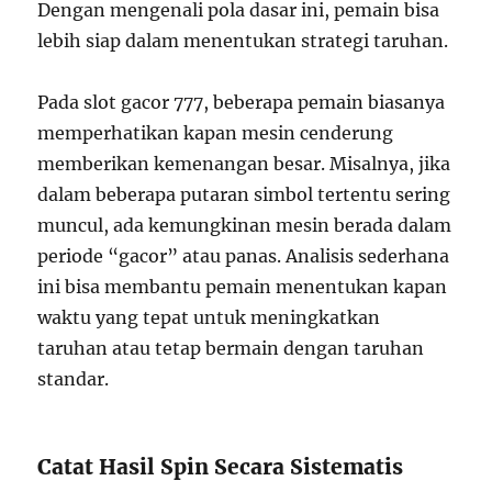
Dengan mengenali pola dasar ini, pemain bisa
lebih siap dalam menentukan strategi taruhan.
Pada slot gacor 777, beberapa pemain biasanya
memperhatikan kapan mesin cenderung
memberikan kemenangan besar. Misalnya, jika
dalam beberapa putaran simbol tertentu sering
muncul, ada kemungkinan mesin berada dalam
periode “gacor” atau panas. Analisis sederhana
ini bisa membantu pemain menentukan kapan
waktu yang tepat untuk meningkatkan
taruhan atau tetap bermain dengan taruhan
standar.
Catat Hasil Spin Secara Sistematis