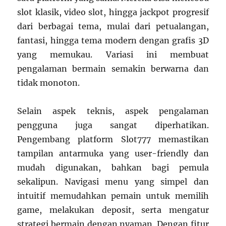
slot klasik, video slot, hingga jackpot progresif
dari berbagai tema, mulai dari petualangan,
fantasi, hingga tema modern dengan grafis 3D
yang memukau. Variasi ini membuat
pengalaman bermain semakin berwarna dan
tidak monoton.
Selain aspek teknis, aspek pengalaman
pengguna juga sangat diperhatikan.
Pengembang platform Slot777 memastikan
tampilan antarmuka yang user-friendly dan
mudah digunakan, bahkan bagi pemula
sekalipun. Navigasi menu yang simpel dan
intuitif memudahkan pemain untuk memilih
game, melakukan deposit, serta mengatur
strategi bermain dengan nyaman. Dengan fitur