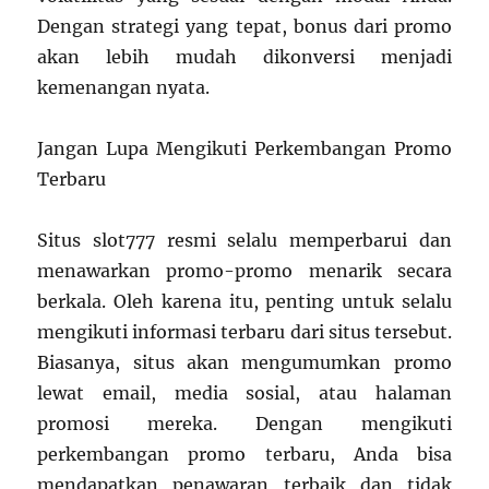
Dengan strategi yang tepat, bonus dari promo
akan lebih mudah dikonversi menjadi
kemenangan nyata.
Jangan Lupa Mengikuti Perkembangan Promo
Terbaru
Situs slot777 resmi selalu memperbarui dan
menawarkan promo-promo menarik secara
berkala. Oleh karena itu, penting untuk selalu
mengikuti informasi terbaru dari situs tersebut.
Biasanya, situs akan mengumumkan promo
lewat email, media sosial, atau halaman
promosi mereka. Dengan mengikuti
perkembangan promo terbaru, Anda bisa
mendapatkan penawaran terbaik dan tidak