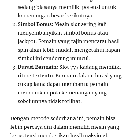
sedang biasanya memiliki potensi untuk
kemenangan besar berikutnya.
Simbol Bonus:
Mesin slot sering kali
menyembunyikan simbol bonus atau
jackpot. Pemain yang rajin mencatat hasil
spin akan lebih mudah mengetahui kapan
simbol ini cenderung muncul.
Durasi Bermain:
Slot 777 kadang memiliki
ritme tertentu. Bermain dalam durasi yang
cukup lama dapat membantu pemain
menemukan pola kemenangan yang
sebelumnya tidak terlihat.
Dengan metode sederhana ini, pemain bisa
lebih percaya diri dalam memilih mesin yang
berpotensi memberikan hasil maksimal.