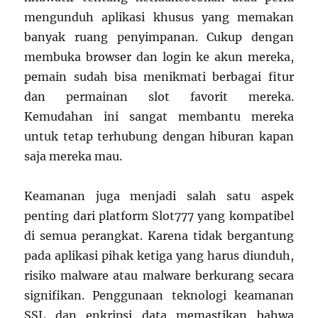
mengunduh aplikasi khusus yang memakan
banyak ruang penyimpanan. Cukup dengan
membuka browser dan login ke akun mereka,
pemain sudah bisa menikmati berbagai fitur
dan permainan slot favorit mereka.
Kemudahan ini sangat membantu mereka
untuk tetap terhubung dengan hiburan kapan
saja mereka mau.
Keamanan juga menjadi salah satu aspek
penting dari platform Slot777 yang kompatibel
di semua perangkat. Karena tidak bergantung
pada aplikasi pihak ketiga yang harus diunduh,
risiko malware atau malware berkurang secara
signifikan. Penggunaan teknologi keamanan
SSL dan enkripsi data memastikan bahwa