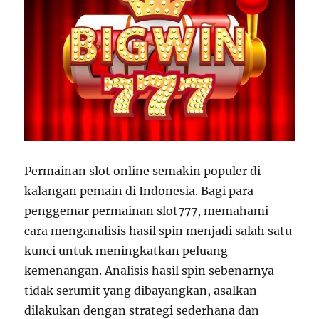
Permainan slot online semakin populer di
kalangan pemain di Indonesia. Bagi para
penggemar permainan slot777, memahami
cara menganalisis hasil spin menjadi salah satu
kunci untuk meningkatkan peluang
kemenangan. Analisis hasil spin sebenarnya
tidak serumit yang dibayangkan, asalkan
dilakukan dengan strategi sederhana dan