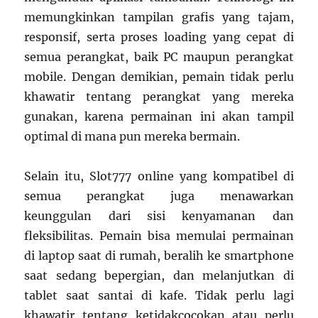
memungkinkan tampilan grafis yang tajam,
responsif, serta proses loading yang cepat di
semua perangkat, baik PC maupun perangkat
mobile. Dengan demikian, pemain tidak perlu
khawatir tentang perangkat yang mereka
gunakan, karena permainan ini akan tampil
optimal di mana pun mereka bermain.
Selain itu, Slot777 online yang kompatibel di
semua perangkat juga menawarkan
keunggulan dari sisi kenyamanan dan
fleksibilitas. Pemain bisa memulai permainan
di laptop saat di rumah, beralih ke smartphone
saat sedang bepergian, dan melanjutkan di
tablet saat santai di kafe. Tidak perlu lagi
khawatir tentang ketidakcocokan atau perlu