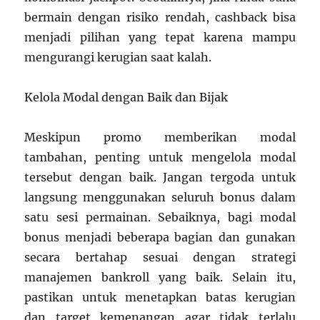
bermain dengan risiko rendah, cashback bisa
menjadi pilihan yang tepat karena mampu
mengurangi kerugian saat kalah.
Kelola Modal dengan Baik dan Bijak
Meskipun promo memberikan modal
tambahan, penting untuk mengelola modal
tersebut dengan baik. Jangan tergoda untuk
langsung menggunakan seluruh bonus dalam
satu sesi permainan. Sebaiknya, bagi modal
bonus menjadi beberapa bagian dan gunakan
secara bertahap sesuai dengan strategi
manajemen bankroll yang baik. Selain itu,
pastikan untuk menetapkan batas kerugian
dan target kemenangan agar tidak terlalu