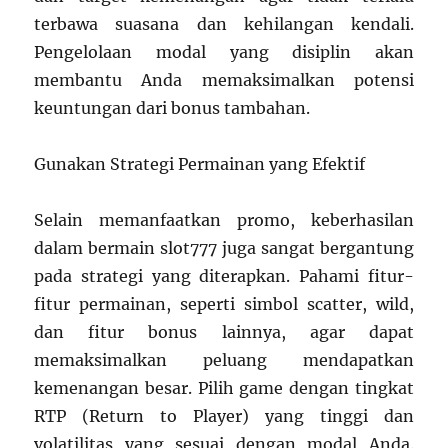
terbawa suasana dan kehilangan kendali.
Pengelolaan modal yang disiplin akan
membantu Anda memaksimalkan potensi
keuntungan dari bonus tambahan.
Gunakan Strategi Permainan yang Efektif
Selain memanfaatkan promo, keberhasilan
dalam bermain slot777 juga sangat bergantung
pada strategi yang diterapkan. Pahami fitur-
fitur permainan, seperti simbol scatter, wild,
dan fitur bonus lainnya, agar dapat
memaksimalkan peluang mendapatkan
kemenangan besar. Pilih game dengan tingkat
RTP (Return to Player) yang tinggi dan
volatilitas yang sesuai dengan modal Anda.