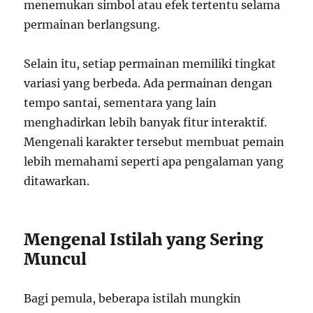
menemukan simbol atau efek tertentu selama
permainan berlangsung.
Selain itu, setiap permainan memiliki tingkat
variasi yang berbeda. Ada permainan dengan
tempo santai, sementara yang lain
menghadirkan lebih banyak fitur interaktif.
Mengenali karakter tersebut membuat pemain
lebih memahami seperti apa pengalaman yang
ditawarkan.
Mengenal Istilah yang Sering
Muncul
Bagi pemula, beberapa istilah mungkin