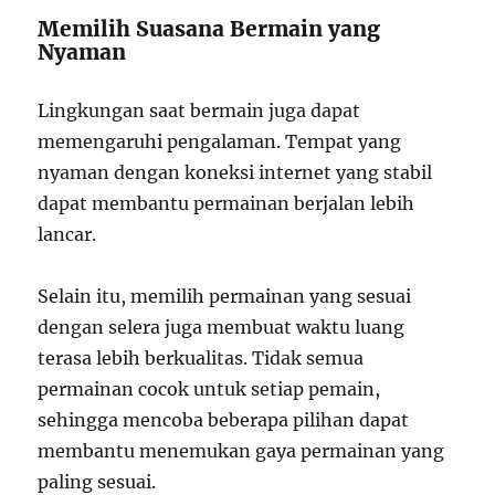
Memilih Suasana Bermain yang
Nyaman
Lingkungan saat bermain juga dapat
memengaruhi pengalaman. Tempat yang
nyaman dengan koneksi internet yang stabil
dapat membantu permainan berjalan lebih
lancar.
Selain itu, memilih permainan yang sesuai
dengan selera juga membuat waktu luang
terasa lebih berkualitas. Tidak semua
permainan cocok untuk setiap pemain,
sehingga mencoba beberapa pilihan dapat
membantu menemukan gaya permainan yang
paling sesuai.