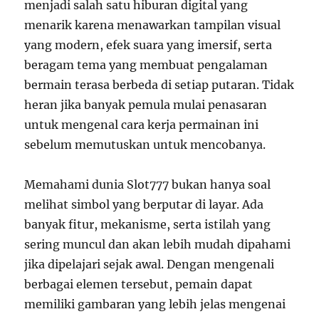
menjadi salah satu hiburan digital yang
menarik karena menawarkan tampilan visual
yang modern, efek suara yang imersif, serta
beragam tema yang membuat pengalaman
bermain terasa berbeda di setiap putaran. Tidak
heran jika banyak pemula mulai penasaran
untuk mengenal cara kerja permainan ini
sebelum memutuskan untuk mencobanya.
Memahami dunia Slot777 bukan hanya soal
melihat simbol yang berputar di layar. Ada
banyak fitur, mekanisme, serta istilah yang
sering muncul dan akan lebih mudah dipahami
jika dipelajari sejak awal. Dengan mengenali
berbagai elemen tersebut, pemain dapat
memiliki gambaran yang lebih jelas mengenai