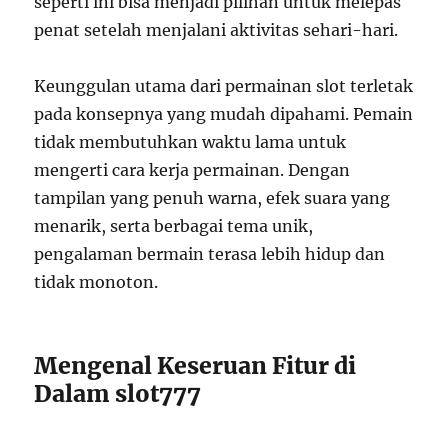
seperti ini bisa menjadi pilihan untuk melepas
penat setelah menjalani aktivitas sehari-hari.
Keunggulan utama dari permainan slot terletak
pada konsepnya yang mudah dipahami. Pemain
tidak membutuhkan waktu lama untuk
mengerti cara kerja permainan. Dengan
tampilan yang penuh warna, efek suara yang
menarik, serta berbagai tema unik,
pengalaman bermain terasa lebih hidup dan
tidak monoton.
Mengenal Keseruan Fitur di
Dalam slot777