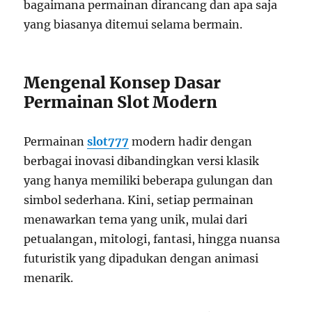
bagaimana permainan dirancang dan apa saja
yang biasanya ditemui selama bermain.
Mengenal Konsep Dasar
Permainan Slot Modern
Permainan
slot777
modern hadir dengan
berbagai inovasi dibandingkan versi klasik
yang hanya memiliki beberapa gulungan dan
simbol sederhana. Kini, setiap permainan
menawarkan tema yang unik, mulai dari
petualangan, mitologi, fantasi, hingga nuansa
futuristik yang dipadukan dengan animasi
menarik.