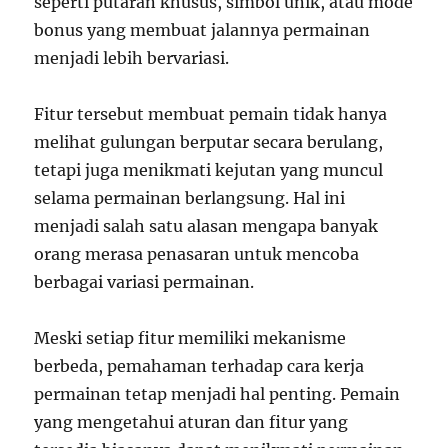
seperti putaran khusus, simbol unik, atau mode
bonus yang membuat jalannya permainan
menjadi lebih bervariasi.
Fitur tersebut membuat pemain tidak hanya
melihat gulungan berputar secara berulang,
tetapi juga menikmati kejutan yang muncul
selama permainan berlangsung. Hal ini
menjadi salah satu alasan mengapa banyak
orang merasa penasaran untuk mencoba
berbagai variasi permainan.
Meski setiap fitur memiliki mekanisme
berbeda, pemahaman terhadap cara kerja
permainan tetap menjadi hal penting. Pemain
yang mengetahui aturan dan fitur yang