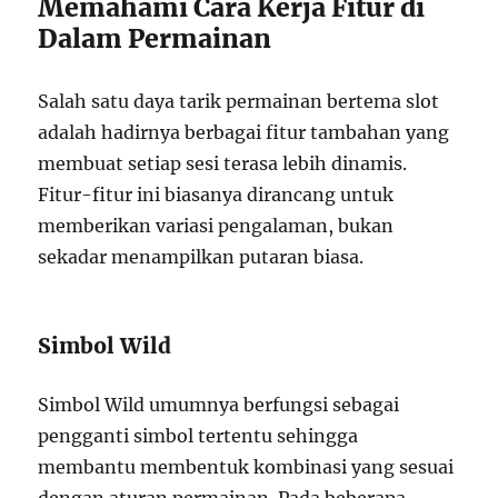
Memahami Cara Kerja Fitur di
Dalam Permainan
Salah satu daya tarik permainan bertema slot
adalah hadirnya berbagai fitur tambahan yang
membuat setiap sesi terasa lebih dinamis.
Fitur-fitur ini biasanya dirancang untuk
memberikan variasi pengalaman, bukan
sekadar menampilkan putaran biasa.
Simbol Wild
Simbol Wild umumnya berfungsi sebagai
pengganti simbol tertentu sehingga
membantu membentuk kombinasi yang sesuai