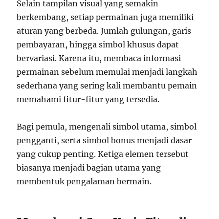
Selain tampilan visual yang semakin
berkembang, setiap permainan juga memiliki
aturan yang berbeda. Jumlah gulungan, garis
pembayaran, hingga simbol khusus dapat
bervariasi. Karena itu, membaca informasi
permainan sebelum memulai menjadi langkah
sederhana yang sering kali membantu pemain
memahami fitur-fitur yang tersedia.
Bagi pemula, mengenali simbol utama, simbol
pengganti, serta simbol bonus menjadi dasar
yang cukup penting. Ketiga elemen tersebut
biasanya menjadi bagian utama yang
membentuk pengalaman bermain.