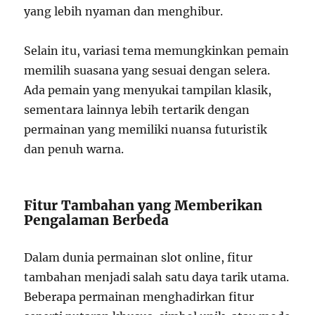
yang lebih nyaman dan menghibur.
Selain itu, variasi tema memungkinkan pemain
memilih suasana yang sesuai dengan selera.
Ada pemain yang menyukai tampilan klasik,
sementara lainnya lebih tertarik dengan
permainan yang memiliki nuansa futuristik
dan penuh warna.
Fitur Tambahan yang Memberikan
Pengalaman Berbeda
Dalam dunia permainan slot online, fitur
tambahan menjadi salah satu daya tarik utama.
Beberapa permainan menghadirkan fitur