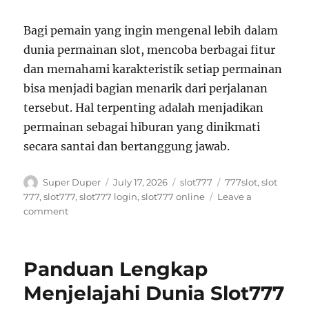
Bagi pemain yang ingin mengenal lebih dalam
dunia permainan slot, mencoba berbagai fitur
dan memahami karakteristik setiap permainan
bisa menjadi bagian menarik dari perjalanan
tersebut. Hal terpenting adalah menjadikan
permainan sebagai hiburan yang dinikmati
secara santai dan bertanggung jawab.
Author
Posted
Categories
Tags
Super Duper
July 17, 2026
slot777
777slot
,
slot
on
777
,
slot777
,
slot777 login
,
slot777 online
Leave a
on
comment
Pengalaman
Seru
Bermain
Panduan Lengkap
slot777
di
Menjelajahi Dunia Slot777
Waktu