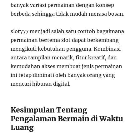
banyak variasi permainan dengan konsep
berbeda sehingga tidak mudah merasa bosan.
slot777 menjadi salah satu contoh bagaimana
permainan bertema slot dapat berkembang
mengikuti kebutuhan pengguna. Kombinasi
antara tampilan menarik, fitur kreatif, dan
kemudahan akses membuat jenis permainan
ini tetap diminati oleh banyak orang yang
mencari hiburan digital.
Kesimpulan Tentang
Pengalaman Bermain di Waktu
Luang