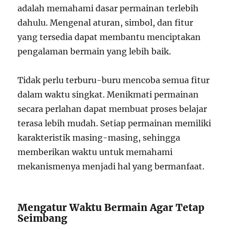
adalah memahami dasar permainan terlebih
dahulu. Mengenal aturan, simbol, dan fitur
yang tersedia dapat membantu menciptakan
pengalaman bermain yang lebih baik.
Tidak perlu terburu-buru mencoba semua fitur
dalam waktu singkat. Menikmati permainan
secara perlahan dapat membuat proses belajar
terasa lebih mudah. Setiap permainan memiliki
karakteristik masing-masing, sehingga
memberikan waktu untuk memahami
mekanismenya menjadi hal yang bermanfaat.
Mengatur Waktu Bermain Agar Tetap
Seimbang