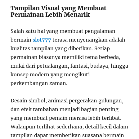
Tampilan Visual yang Membuat
Permainan Lebih Menarik
Salah satu hal yang membuat pengalaman
bermain
slot777
terasa menyenangkan adalah
kualitas tampilan yang diberikan. Setiap
permainan biasanya memiliki tema berbeda,
mulai dari petualangan, fantasi, budaya, hingga
konsep modern yang mengikuti
perkembangan zaman.
Desain simbol, animasi pergerakan gulungan,
dan efek tambahan menjadi bagian penting
yang membuat pemain merasa lebih terlibat.
Walaupun terlihat sederhana, detail kecil dalam
tampilan dapat memberikan suasana bermain