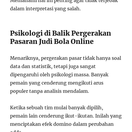
Memahami hal ini penting agar tidak terjebak
dalam interpretasi yang salah.
Psikologi di Balik Pergerakan
Pasaran Judi Bola Online
Menariknya, pergerakan pasar tidak hanya soal
data dan statistik, tetapi juga sangat
dipengaruhi oleh psikologi massa. Banyak
pemain yang cenderung mengikuti arus
populer tanpa analisis mendalam.
Ketika sebuah tim mulai banyak dipilih,
pemain lain cenderung ikut-ikutan. Inilah yang
menciptakan efek domino dalam perubahan