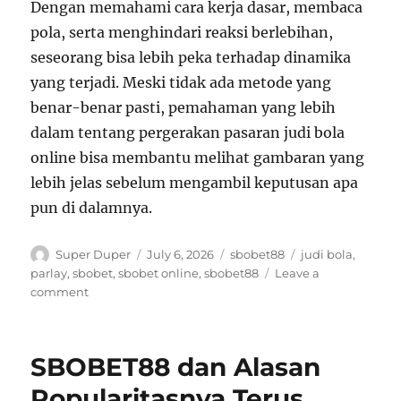
Dengan memahami cara kerja dasar, membaca
pola, serta menghindari reaksi berlebihan,
seseorang bisa lebih peka terhadap dinamika
yang terjadi. Meski tidak ada metode yang
benar-benar pasti, pemahaman yang lebih
dalam tentang pergerakan pasaran judi bola
online bisa membantu melihat gambaran yang
lebih jelas sebelum mengambil keputusan apa
pun di dalamnya.
Author
Posted
Categories
Tags
Super Duper
July 6, 2026
sbobet88
judi bola
,
on
parlay
,
sbobet
,
sbobet online
,
sbobet88
Leave a
on
comment
Tips
Memahami
Pergerakan
SBOBET88 dan Alasan
Pasaran
Judi
Popularitasnya Terus