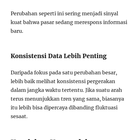
Perubahan seperti ini sering menjadi sinyal
kuat bahwa pasar sedang merespons informasi
baru.
Konsistensi Data Lebih Penting
Daripada fokus pada satu perubahan besar,
lebih baik melihat konsistensi pergerakan
dalam jangka waktu tertentu. Jika suatu arah
terus menunjukkan tren yang sama, biasanya
itu lebih bisa dipercaya dibanding fluktuasi
sesaat.