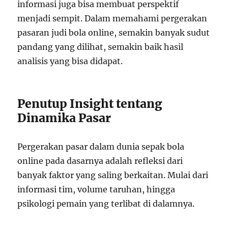
informasi juga bisa membuat perspektif
menjadi sempit. Dalam memahami pergerakan
pasaran judi bola online, semakin banyak sudut
pandang yang dilihat, semakin baik hasil
analisis yang bisa didapat.
Penutup Insight tentang
Dinamika Pasar
Pergerakan pasar dalam dunia sepak bola
online pada dasarnya adalah refleksi dari
banyak faktor yang saling berkaitan. Mulai dari
informasi tim, volume taruhan, hingga
psikologi pemain yang terlibat di dalamnya.