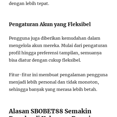
dengan lebih tepat.
Pengaturan Akun yang Fleksibel
Pengguna juga diberikan kemudahan dalam
mengelola akun mereka. Mulai dari pengaturan
profil hingga preferensi tampilan, semuanya
bisa diatur dengan cukup fleksibel.
Fitur-fitur ini membuat pengalaman pengguna
menjadi lebih personal dan tidak monoton,
sehingga banyak yang merasa lebih betah.
Alasan SBOBET88 Semakin