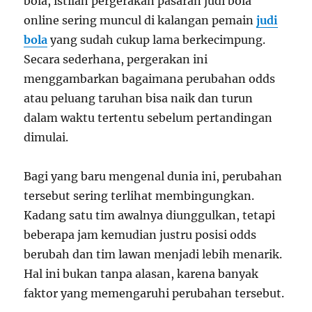
bola, istilah pergerakan pasaran judi bola
online sering muncul di kalangan pemain
judi
bola
yang sudah cukup lama berkecimpung.
Secara sederhana, pergerakan ini
menggambarkan bagaimana perubahan odds
atau peluang taruhan bisa naik dan turun
dalam waktu tertentu sebelum pertandingan
dimulai.
Bagi yang baru mengenal dunia ini, perubahan
tersebut sering terlihat membingungkan.
Kadang satu tim awalnya diunggulkan, tetapi
beberapa jam kemudian justru posisi odds
berubah dan tim lawan menjadi lebih menarik.
Hal ini bukan tanpa alasan, karena banyak
faktor yang memengaruhi perubahan tersebut.