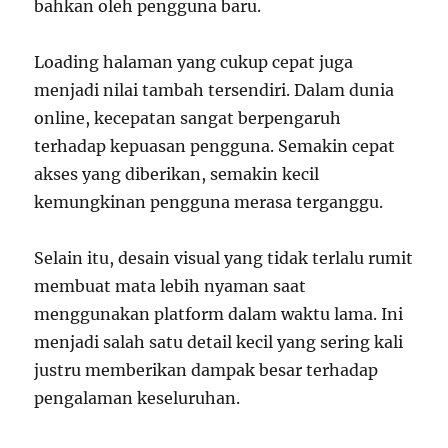
bahkan oleh pengguna baru.
Loading halaman yang cukup cepat juga
menjadi nilai tambah tersendiri. Dalam dunia
online, kecepatan sangat berpengaruh
terhadap kepuasan pengguna. Semakin cepat
akses yang diberikan, semakin kecil
kemungkinan pengguna merasa terganggu.
Selain itu, desain visual yang tidak terlalu rumit
membuat mata lebih nyaman saat
menggunakan platform dalam waktu lama. Ini
menjadi salah satu detail kecil yang sering kali
justru memberikan dampak besar terhadap
pengalaman keseluruhan.