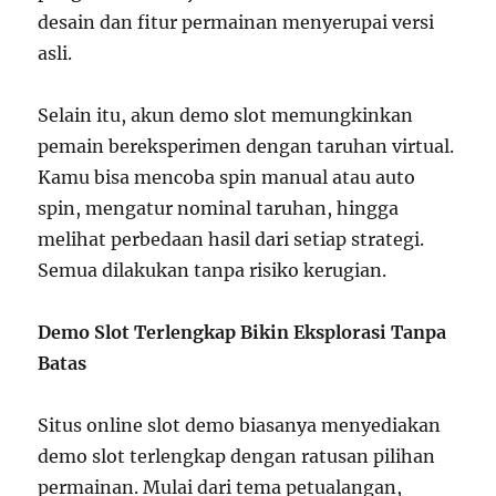
desain dan fitur permainan menyerupai versi
asli.
Selain itu, akun demo slot memungkinkan
pemain bereksperimen dengan taruhan virtual.
Kamu bisa mencoba spin manual atau auto
spin, mengatur nominal taruhan, hingga
melihat perbedaan hasil dari setiap strategi.
Semua dilakukan tanpa risiko kerugian.
Demo Slot Terlengkap Bikin Eksplorasi Tanpa
Batas
Situs online slot demo biasanya menyediakan
demo slot terlengkap dengan ratusan pilihan
permainan. Mulai dari tema petualangan,