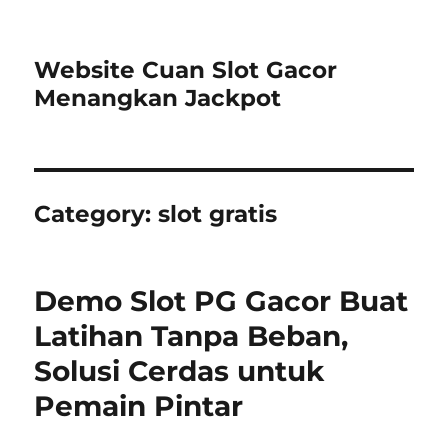
Website Cuan Slot Gacor
Menangkan Jackpot
Category:
slot gratis
Demo Slot PG Gacor Buat
Latihan Tanpa Beban,
Solusi Cerdas untuk
Pemain Pintar