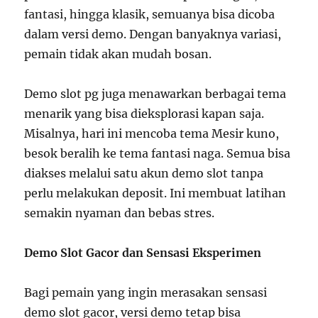
fantasi, hingga klasik, semuanya bisa dicoba
dalam versi demo. Dengan banyaknya variasi,
pemain tidak akan mudah bosan.
Demo slot pg juga menawarkan berbagai tema
menarik yang bisa dieksplorasi kapan saja.
Misalnya, hari ini mencoba tema Mesir kuno,
besok beralih ke tema fantasi naga. Semua bisa
diakses melalui satu akun demo slot tanpa
perlu melakukan deposit. Ini membuat latihan
semakin nyaman dan bebas stres.
Demo Slot Gacor dan Sensasi Eksperimen
Bagi pemain yang ingin merasakan sensasi
demo slot gacor, versi demo tetap bisa