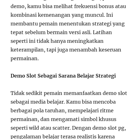
demo, kamu bisa melihat frekuensi bonus atau
kombinasi kemenangan yang muncul. Ini
membantu pemain menentukan strategi yang
tepat sebelum bermain versi asli. Latihan
seperti ini tidak hanya meningkatkan
keterampilan, tapi juga menambah keseruan
permainan.
Demo Slot Sebagai Sarana Belajar Strategi
Tidak sedikit pemain memanfaatkan demo slot
sebagai media belajar. Kamu bisa mencoba
berbagai pola taruhan, mempelajari ritme
permainan, dan mengamati simbol khusus
seperti wild atau scatter. Dengan demo slot pg,
pengalaman belajar terasa realistis karena