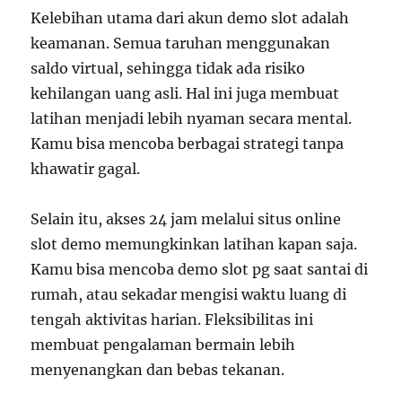
Kelebihan utama dari akun demo slot adalah
keamanan. Semua taruhan menggunakan
saldo virtual, sehingga tidak ada risiko
kehilangan uang asli. Hal ini juga membuat
latihan menjadi lebih nyaman secara mental.
Kamu bisa mencoba berbagai strategi tanpa
khawatir gagal.
Selain itu, akses 24 jam melalui situs online
slot demo memungkinkan latihan kapan saja.
Kamu bisa mencoba demo slot pg saat santai di
rumah, atau sekadar mengisi waktu luang di
tengah aktivitas harian. Fleksibilitas ini
membuat pengalaman bermain lebih
menyenangkan dan bebas tekanan.