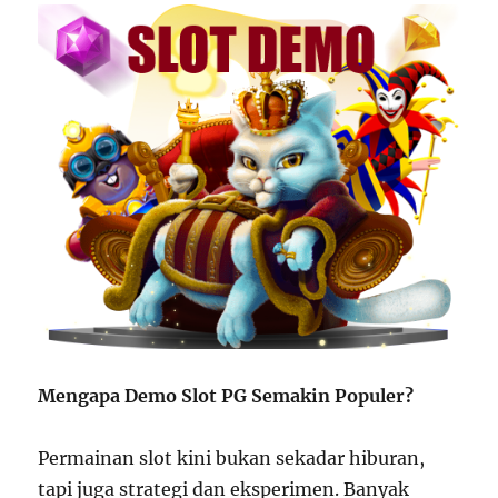
Mengapa Demo Slot PG Semakin Populer?
Permainan slot kini bukan sekadar hiburan,
tapi juga strategi dan eksperimen. Banyak