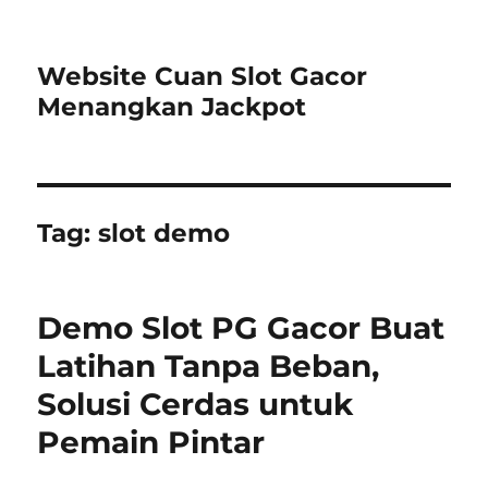
Website Cuan Slot Gacor
Menangkan Jackpot
Tag:
slot demo
Demo Slot PG Gacor Buat
Latihan Tanpa Beban,
Solusi Cerdas untuk
Pemain Pintar