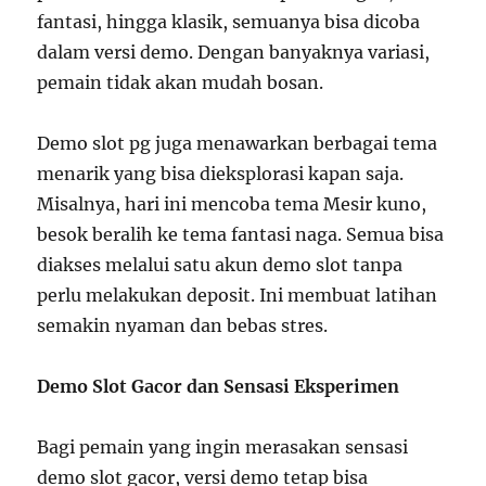
fantasi, hingga klasik, semuanya bisa dicoba
dalam versi demo. Dengan banyaknya variasi,
pemain tidak akan mudah bosan.
Demo slot pg juga menawarkan berbagai tema
menarik yang bisa dieksplorasi kapan saja.
Misalnya, hari ini mencoba tema Mesir kuno,
besok beralih ke tema fantasi naga. Semua bisa
diakses melalui satu akun demo slot tanpa
perlu melakukan deposit. Ini membuat latihan
semakin nyaman dan bebas stres.
Demo Slot Gacor dan Sensasi Eksperimen
Bagi pemain yang ingin merasakan sensasi
demo slot gacor, versi demo tetap bisa