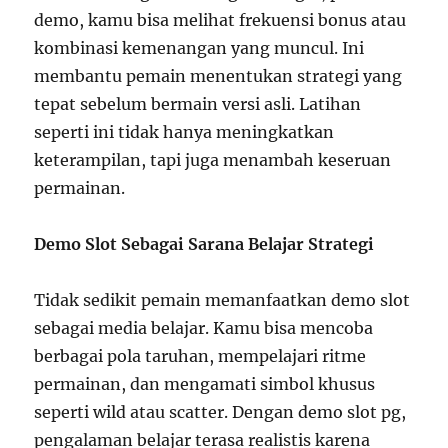
demo, kamu bisa melihat frekuensi bonus atau
kombinasi kemenangan yang muncul. Ini
membantu pemain menentukan strategi yang
tepat sebelum bermain versi asli. Latihan
seperti ini tidak hanya meningkatkan
keterampilan, tapi juga menambah keseruan
permainan.
Demo Slot Sebagai Sarana Belajar Strategi
Tidak sedikit pemain memanfaatkan demo slot
sebagai media belajar. Kamu bisa mencoba
berbagai pola taruhan, mempelajari ritme
permainan, dan mengamati simbol khusus
seperti wild atau scatter. Dengan demo slot pg,
pengalaman belajar terasa realistis karena