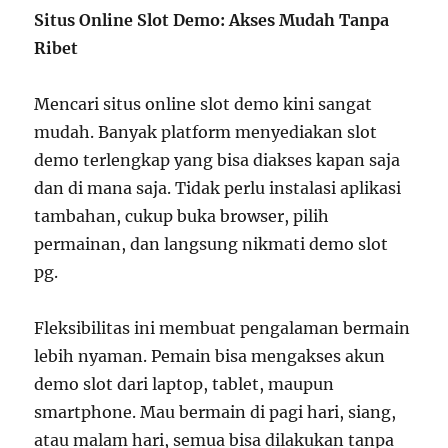
Situs Online Slot Demo: Akses Mudah Tanpa
Ribet
Mencari situs online slot demo kini sangat
mudah. Banyak platform menyediakan slot
demo terlengkap yang bisa diakses kapan saja
dan di mana saja. Tidak perlu instalasi aplikasi
tambahan, cukup buka browser, pilih
permainan, dan langsung nikmati demo slot
pg.
Fleksibilitas ini membuat pengalaman bermain
lebih nyaman. Pemain bisa mengakses akun
demo slot dari laptop, tablet, maupun
smartphone. Mau bermain di pagi hari, siang,
atau malam hari, semua bisa dilakukan tanpa