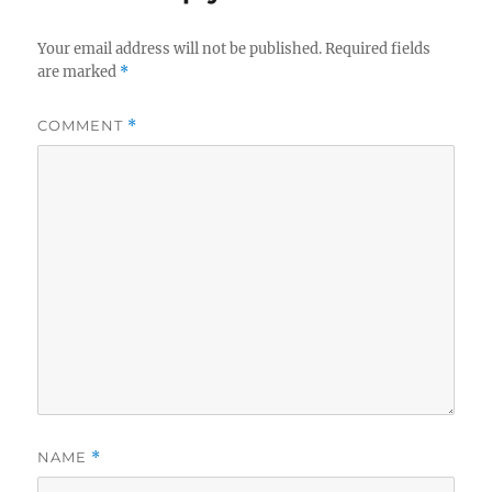
Your email address will not be published.
Required fields
are marked
*
COMMENT
*
NAME
*