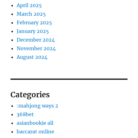
April 2025
March 2025
February 2025
January 2025
December 2024
November 2024
August 2024
Categories
:mahjong ways 2
368bet
asianbookie all
baccarat online