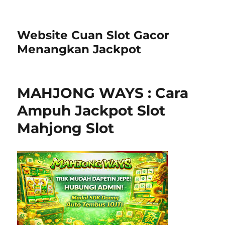
Website Cuan Slot Gacor
Menangkan Jackpot
MAHJONG WAYS : Cara
Ampuh Jackpot Slot
Mahjong Slot