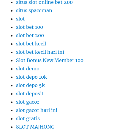
situs slot online bet 200
situs spaceman
slot
slot bet 100
slot bet 200
slot bet kecil
slot bet kecil hari ini
Slot Bonus New Member 100
slot demo
slot depo 10k
slot depo 5k
slot deposit
slot gacor
slot gacor hari ini
slot gratis
SLOT MAJHONG