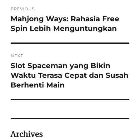
Post
PREVIOUS
navigation
Mahjong Ways: Rahasia Free
Previous
post:
Spin Lebih Menguntungkan
NEXT
Slot Spaceman yang Bikin
Next
post:
Waktu Terasa Cepat dan Susah
Berhenti Main
Archives