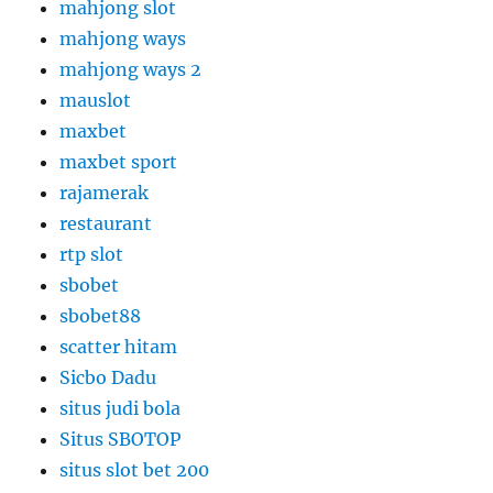
mahjong slot
mahjong ways
mahjong ways 2
mauslot
maxbet
maxbet sport
rajamerak
restaurant
rtp slot
sbobet
sbobet88
scatter hitam
Sicbo Dadu
situs judi bola
Situs SBOTOP
situs slot bet 200