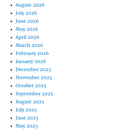
August 2026
July 2026
June 2026
May 2026
April 2026
March 2026
February 2026
January 2026
December 2025
November 2025
October 2025
September 2025
August 2025
July 2025
June 2025
May 2025