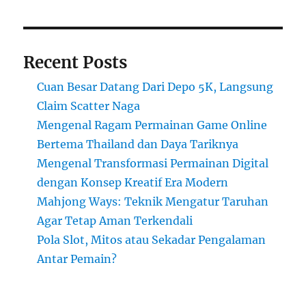
Recent Posts
Cuan Besar Datang Dari Depo 5K, Langsung
Claim Scatter Naga
Mengenal Ragam Permainan Game Online
Bertema Thailand dan Daya Tariknya
Mengenal Transformasi Permainan Digital
dengan Konsep Kreatif Era Modern
Mahjong Ways: Teknik Mengatur Taruhan
Agar Tetap Aman Terkendali
Pola Slot, Mitos atau Sekadar Pengalaman
Antar Pemain?