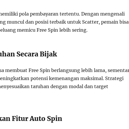
emiliki pola pembayaran tertentu. Dengan mengenali
ng muncul dan posisi terbaik untuk Scatter, pemain bisa
luang memicu Free Spin lebih sering.
uhan Secara Bijak
isa membuat Free Spin berlangsung lebih lama, sementa
meningkatkan potensi kemenangan maksimal. Strategi
menyesuaikan taruhan dengan modal dan target
kan Fitur Auto Spin