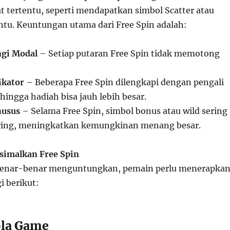
 tertentu, seperti mendapatkan simbol Scatter atau
ntu. Keuntungan utama dari Free Spin adalah:
gi Modal
– Setiap putaran Free Spin tidak memotong
ikator
– Beberapa Free Spin dilengkapi dengan pengali
ingga hadiah bisa jauh lebih besar.
husus
– Selama Free Spin, simbol bonus atau wild sering
ering, meningkatkan kemungkinan menang besar.
simalkan Free Spin
 benar-benar menguntungkan, pemain perlu menerapka
i berikut:
ola Game