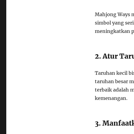
Mahjong Ways m
simbol yang seri
meningkatkan pe
2. Atur Tar
Taruhan kecil b
taruhan besar 
terbaik adalah 
kemenangan.
3. Manfaat