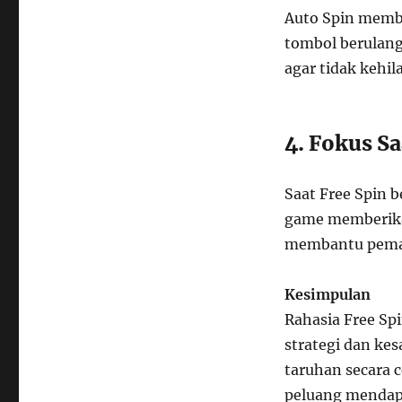
Auto Spin memb
tombol berulang
agar tidak kehi
4. Fokus Sa
Saat Free Spin 
game memberikan
membantu pema
Kesimpulan
Rahasia Free Sp
strategi dan k
taruhan secara c
peluang mendap