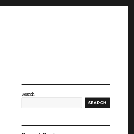
Search
SEARCH