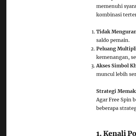
memenuhi syarat
kombinasi terte
Tidak Menguran
saldo pemain.
Peluang Multipl
kemenangan, seh
Akses Simbol K
muncul lebih s
Strategi Memak
Agar Free Spin
beberapa strateg
1. Kenali P