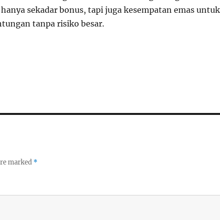
 hanya sekadar bonus, tapi juga kesempatan emas untuk
ungan tanpa risiko besar.
 are marked
*