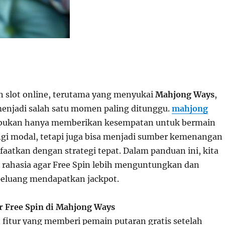
n slot online, terutama yang menyukai
Mahjong Ways
,
 menjadi salah satu momen paling ditunggu.
mahjong
bukan hanya memberikan kesempatan untuk bermain
i modal, tetapi juga bisa menjadi sumber kemenangan
faatkan dengan strategi tepat. Dalam panduan ini, kita
rahasia agar Free Spin lebih menguntungkan dan
eluang mendapatkan jackpot.
 Free Spin di Mahjong Ways
h fitur yang memberi pemain putaran gratis setelah