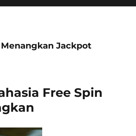
r Menangkan Jackpot
hasia Free Spin
ngkan