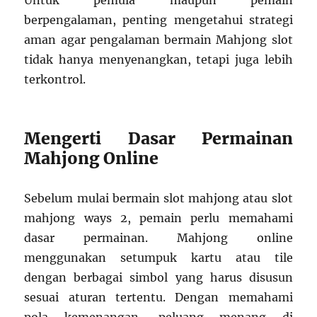
Untuk pemula maupun pemain
berpengalaman, penting mengetahui strategi
aman agar pengalaman bermain Mahjong slot
tidak hanya menyenangkan, tetapi juga lebih
terkontrol.
Mengerti Dasar Permainan
Mahjong Online
Sebelum mulai bermain slot mahjong atau slot
mahjong ways 2, pemain perlu memahami
dasar permainan. Mahjong online
menggunakan setumpuk kartu atau tile
dengan berbagai simbol yang harus disusun
sesuai aturan tertentu. Dengan memahami