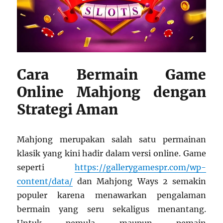
Cara Bermain Game
Online Mahjong dengan
Strategi Aman
Mahjong merupakan salah satu permainan
klasik yang kini hadir dalam versi online. Game
seperti
https://gallerygamespr.com/wp-
content/data/
dan Mahjong Ways 2 semakin
populer karena menawarkan pengalaman
bermain yang seru sekaligus menantang.