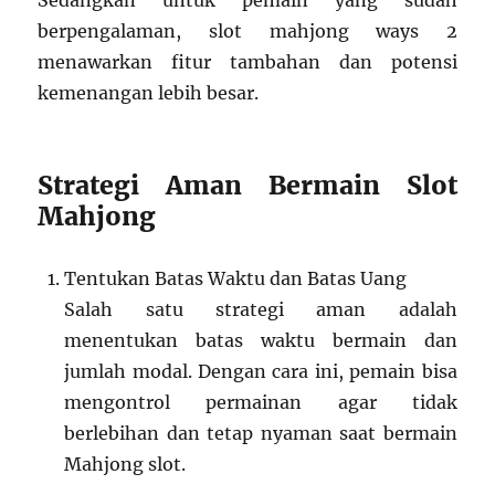
Sedangkan untuk pemain yang sudah
berpengalaman, slot mahjong ways 2
menawarkan fitur tambahan dan potensi
kemenangan lebih besar.
Strategi Aman Bermain Slot
Mahjong
Tentukan Batas Waktu dan Batas Uang
Salah satu strategi aman adalah
menentukan batas waktu bermain dan
jumlah modal. Dengan cara ini, pemain bisa
mengontrol permainan agar tidak
berlebihan dan tetap nyaman saat bermain
Mahjong slot.