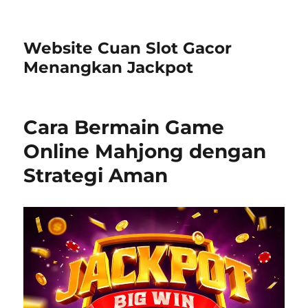
Website Cuan Slot Gacor
Menangkan Jackpot
Cara Bermain Game
Online Mahjong dengan
Strategi Aman