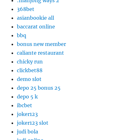
:mahjong ways 2
368bet
asianbookie all
baccarat online
bbq
bonus new member
caliante restaurant
chicky run
clickbet88
demo slot
depo 25 bonus 25
depo 5 k
ibcbet
joker123
joker123 slot
judi bola