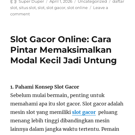
Author
Posted
Categories
Tags
Super Duper
April 1, 2026
Uncategorized
daftar
on
slot
,
situs slot
,
slot
,
slot gacor
,
slot online
Leave a
on
comment
SLOT
GACOR:
STRATEGI
Slot Gacor Online: Cara
RAHASIA
AGAR
Pintar Memaksimalkan
KEMENANGAN
Modal Kecil Jadi Untung
LEBIH
KONSISTEN
1. Pahami Konsep Slot Gacor
Sebelum mulai bermain, penting untuk
memahami apa itu slot gacor. Slot gacor adalah
mesin slot yang memiliki
slot gacor
peluang
menang lebih tinggi dibandingkan mesin
lainnya dalam jangka waktu tertentu. Pemain