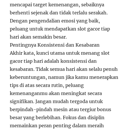
mencapai target kemenangan, sebaiknya
berhenti sejenak dan tidak terlalu serakah.
Dengan pengendalian emosi yang baik,
peluang untuk mendapatkan slot gacor tiap
hari akan semakin besar.
Pentingnya Konsistensi dan Kesabaran
Akhir kata, kunci utama untuk menang slot
gacor tiap hari adalah konsistensi dan
kesabaran. Tidak semua hari akan selalu penuh
keberuntungan, namun jika kamu menerapkan
tips di atas secara rutin, peluang
kemenanganmu akan meningkat secara
signifikan. Jangan mudah tergoda untuk
berpindah-pindah mesin atau tergiur bonus
besar yang berlebihan. Fokus dan disiplin
memainkan peran penting dalam meraih