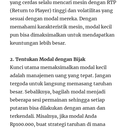
yang cerdas selalu mencari mesin dengan RTP
(Return to Player) tinggi dan volatilitas yang
sesuai dengan modal mereka. Dengan
memahami karakteristik mesin, modal kecil
pun bisa dimaksimalkan untuk mendapatkan
keuntungan lebih besar.
2. Tentukan Modal dengan Bijak
Kunci utama memaksimalkan modal kecil
adalah manajemen uang yang tepat. Jangan
tergoda untuk langsung memasang taruhan
besar. Sebaliknya, bagilah modal menjadi
beberapa sesi permainan sehingga setiap
putaran bisa dilakukan dengan aman dan
terkendali. Misalnya, jika modal Anda
Rp100.000, buat strategi taruhan di mana