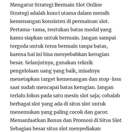
Mengatur Strategi Bermain Slot Online
Strategi adalah kunci utama dalam meraih
kemenangan konsisten di permainan slot.
Pertama-tama, tentukan batas modal yang
kamu siapkan untuk bermain. Jangan sampai
tergoda untuk terus bermain tanpa batas,
karena hal ini bisa menyebabkan kerugian
besar. Selanjutnya, gunakan teknik
pengelolaan uang yang baik, misalnya
menetapkan target kemenangan dan stop-loss
saat sudah mencapai batas kerugian. Jangan
terlalu fokus pada satu mesin slot saja; cobalah
berbagai slot yang ada di situs slot untuk
menemukan yang paling cocok dan gacor.
Memanfaatkan Bonus dan Promosi di Situs Slot
Sebagian besar situs slot menyediakan