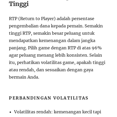
Tinggi
RTP (Return to Player) adalah persentase
pengembalian dana kepada pemain. Semakin
tinggi RTP, semakin besar peluang untuk
mendapatkan kemenangan dalam jangka
panjang. Pilih game dengan RTP di atas 96%
agar peluang menang lebih konsisten. Selain
itu, perhatikan volatilitas game, apakah tinggi
atau rendah, dan sesuaikan dengan gaya
bermain Anda.
PERBANDINGAN VOLATILITAS
Volatilitas rendah: kemenangan kecil tapi