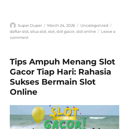
Author
Posted
Categories
Tags
Super Duper
March 24, 2026
Uncategorized
on
daftar slot
,
situs slot
,
slot
,
slot gacor
,
slot online
Leave a
on
comment
Slot
Gacor
Online:
Tips Ampuh Menang Slot
Cara
Pintar
Gacor Tiap Hari: Rahasia
Memaksimalkan
Sukses Bermain Slot
Modal
Kecil
Online
Jadi
Untung