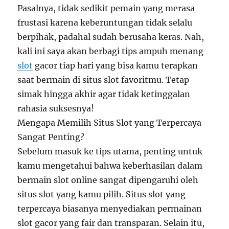
Pasalnya, tidak sedikit pemain yang merasa
frustasi karena keberuntungan tidak selalu
berpihak, padahal sudah berusaha keras. Nah,
kali ini saya akan berbagi tips ampuh menang
slot
gacor tiap hari yang bisa kamu terapkan
saat bermain di situs slot favoritmu. Tetap
simak hingga akhir agar tidak ketinggalan
rahasia suksesnya!
Mengapa Memilih Situs Slot yang Terpercaya
Sangat Penting?
Sebelum masuk ke tips utama, penting untuk
kamu mengetahui bahwa keberhasilan dalam
bermain slot online sangat dipengaruhi oleh
situs slot yang kamu pilih. Situs slot yang
terpercaya biasanya menyediakan permainan
slot gacor yang fair dan transparan. Selain itu,