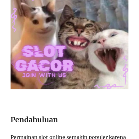
Pendahuluan
Permainan slot online semakin populer karena