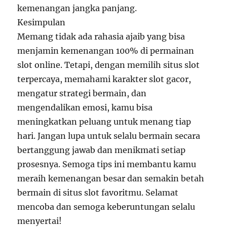
kemenangan jangka panjang.
Kesimpulan
Memang tidak ada rahasia ajaib yang bisa
menjamin kemenangan 100% di permainan
slot online. Tetapi, dengan memilih situs slot
terpercaya, memahami karakter slot gacor,
mengatur strategi bermain, dan
mengendalikan emosi, kamu bisa
meningkatkan peluang untuk menang tiap
hari. Jangan lupa untuk selalu bermain secara
bertanggung jawab dan menikmati setiap
prosesnya. Semoga tips ini membantu kamu
meraih kemenangan besar dan semakin betah
bermain di situs slot favoritmu. Selamat
mencoba dan semoga keberuntungan selalu
menyertai!