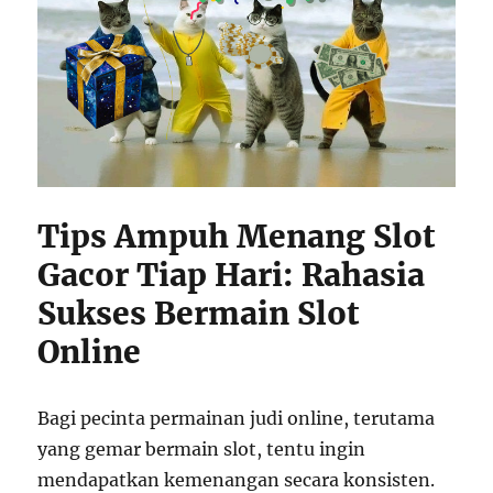
Tips Ampuh Menang Slot
Gacor Tiap Hari: Rahasia
Sukses Bermain Slot
Online
Bagi pecinta permainan judi online, terutama
yang gemar bermain slot, tentu ingin
mendapatkan kemenangan secara konsisten.