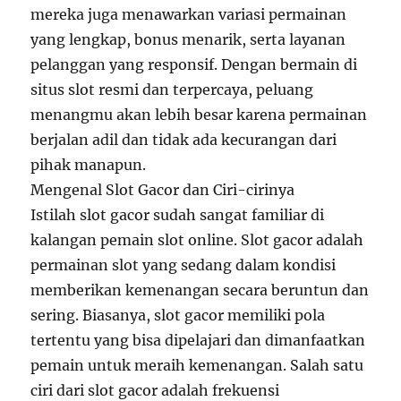
mereka juga menawarkan variasi permainan
yang lengkap, bonus menarik, serta layanan
pelanggan yang responsif. Dengan bermain di
situs slot resmi dan terpercaya, peluang
menangmu akan lebih besar karena permainan
berjalan adil dan tidak ada kecurangan dari
pihak manapun.
Mengenal Slot Gacor dan Ciri-cirinya
Istilah slot gacor sudah sangat familiar di
kalangan pemain slot online. Slot gacor adalah
permainan slot yang sedang dalam kondisi
memberikan kemenangan secara beruntun dan
sering. Biasanya, slot gacor memiliki pola
tertentu yang bisa dipelajari dan dimanfaatkan
pemain untuk meraih kemenangan. Salah satu
ciri dari slot gacor adalah frekuensi