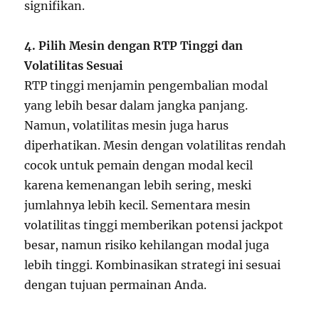
signifikan.
4. Pilih Mesin dengan RTP Tinggi dan
Volatilitas Sesuai
RTP tinggi menjamin pengembalian modal
yang lebih besar dalam jangka panjang.
Namun, volatilitas mesin juga harus
diperhatikan. Mesin dengan volatilitas rendah
cocok untuk pemain dengan modal kecil
karena kemenangan lebih sering, meski
jumlahnya lebih kecil. Sementara mesin
volatilitas tinggi memberikan potensi jackpot
besar, namun risiko kehilangan modal juga
lebih tinggi. Kombinasikan strategi ini sesuai
dengan tujuan permainan Anda.