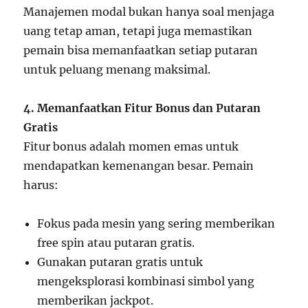
Manajemen modal bukan hanya soal menjaga
uang tetap aman, tetapi juga memastikan
pemain bisa memanfaatkan setiap putaran
untuk peluang menang maksimal.
4. Memanfaatkan Fitur Bonus dan Putaran
Gratis
Fitur bonus adalah momen emas untuk
mendapatkan kemenangan besar. Pemain
harus:
Fokus pada mesin yang sering memberikan
free spin atau putaran gratis.
Gunakan putaran gratis untuk
mengeksplorasi kombinasi simbol yang
memberikan jackpot.