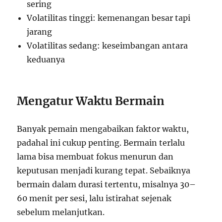
sering
Volatilitas tinggi: kemenangan besar tapi
jarang
Volatilitas sedang: keseimbangan antara
keduanya
Mengatur Waktu Bermain
Banyak pemain mengabaikan faktor waktu,
padahal ini cukup penting. Bermain terlalu
lama bisa membuat fokus menurun dan
keputusan menjadi kurang tepat. Sebaiknya
bermain dalam durasi tertentu, misalnya 30–
60 menit per sesi, lalu istirahat sejenak
sebelum melanjutkan.