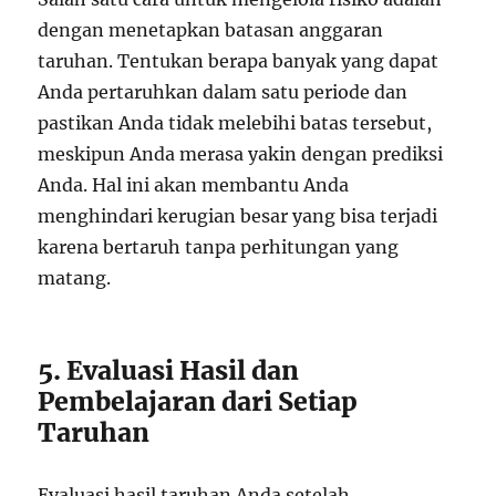
dengan menetapkan batasan anggaran
taruhan. Tentukan berapa banyak yang dapat
Anda pertaruhkan dalam satu periode dan
pastikan Anda tidak melebihi batas tersebut,
meskipun Anda merasa yakin dengan prediksi
Anda. Hal ini akan membantu Anda
menghindari kerugian besar yang bisa terjadi
karena bertaruh tanpa perhitungan yang
matang.
5. Evaluasi Hasil dan
Pembelajaran dari Setiap
Taruhan
Evaluasi hasil taruhan Anda setelah