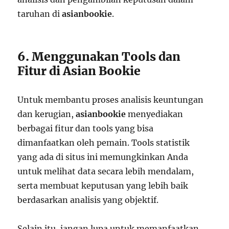
taruhan di
asianbookie
.
6. Menggunakan Tools dan
Fitur di Asian Bookie
Untuk membantu proses analisis keuntungan
dan kerugian,
asianbookie
menyediakan
berbagai fitur dan tools yang bisa
dimanfaatkan oleh pemain. Tools statistik
yang ada di situs ini memungkinkan Anda
untuk melihat data secara lebih mendalam,
serta membuat keputusan yang lebih baik
berdasarkan analisis yang objektif.
Selain itu, jangan lupa untuk memanfaatkan