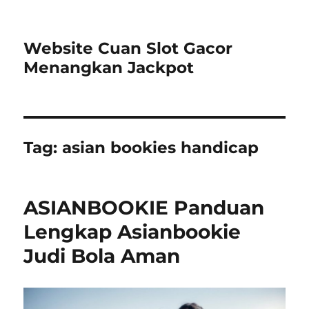
Website Cuan Slot Gacor
Menangkan Jackpot
Tag:
asian bookies handicap
ASIANBOOKIE Panduan
Lengkap Asianbookie
Judi Bola Aman