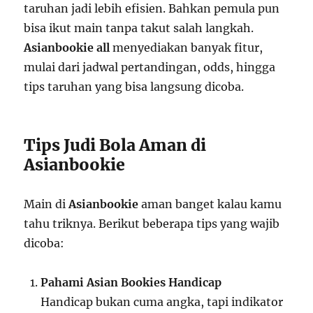
taruhan jadi lebih efisien. Bahkan pemula pun
bisa ikut main tanpa takut salah langkah.
Asianbookie all
menyediakan banyak fitur,
mulai dari jadwal pertandingan, odds, hingga
tips taruhan yang bisa langsung dicoba.
Tips Judi Bola Aman di
Asianbookie
Main di
Asianbookie
aman banget kalau kamu
tahu triknya. Berikut beberapa tips yang wajib
dicoba:
Pahami Asian Bookies Handicap
Handicap bukan cuma angka, tapi indikator