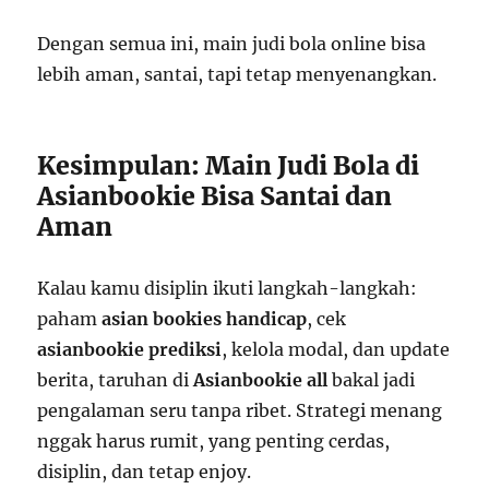
Dengan semua ini, main judi bola online bisa
lebih aman, santai, tapi tetap menyenangkan.
Kesimpulan: Main Judi Bola di
Asianbookie Bisa Santai dan
Aman
Kalau kamu disiplin ikuti langkah-langkah:
paham
asian bookies handicap
, cek
asianbookie prediksi
, kelola modal, dan update
berita, taruhan di
Asianbookie all
bakal jadi
pengalaman seru tanpa ribet. Strategi menang
nggak harus rumit, yang penting cerdas,
disiplin, dan tetap enjoy.