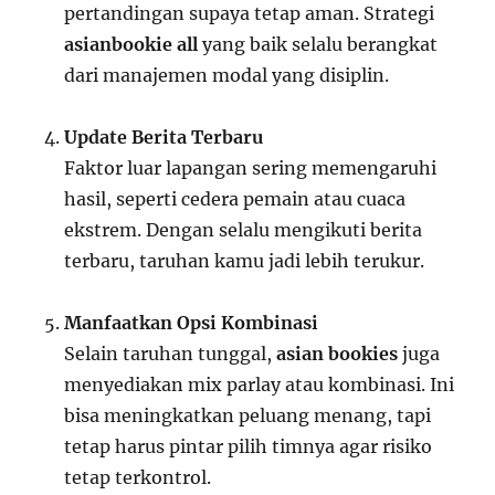
pertandingan supaya tetap aman. Strategi
asianbookie all
yang baik selalu berangkat
dari manajemen modal yang disiplin.
Update Berita Terbaru
Faktor luar lapangan sering memengaruhi
hasil, seperti cedera pemain atau cuaca
ekstrem. Dengan selalu mengikuti berita
terbaru, taruhan kamu jadi lebih terukur.
Manfaatkan Opsi Kombinasi
Selain taruhan tunggal,
asian bookies
juga
menyediakan mix parlay atau kombinasi. Ini
bisa meningkatkan peluang menang, tapi
tetap harus pintar pilih timnya agar risiko
tetap terkontrol.