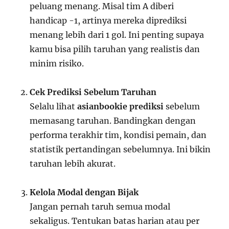
peluang menang. Misal tim A diberi
handicap -1, artinya mereka diprediksi
menang lebih dari 1 gol. Ini penting supaya
kamu bisa pilih taruhan yang realistis dan
minim risiko.
Cek Prediksi Sebelum Taruhan
Selalu lihat
asianbookie prediksi
sebelum
memasang taruhan. Bandingkan dengan
performa terakhir tim, kondisi pemain, dan
statistik pertandingan sebelumnya. Ini bikin
taruhan lebih akurat.
Kelola Modal dengan Bijak
Jangan pernah taruh semua modal
sekaligus. Tentukan batas harian atau per