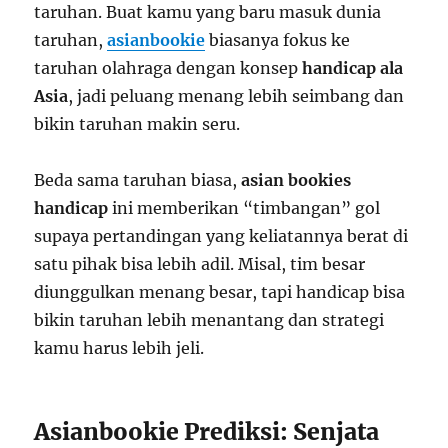
taruhan. Buat kamu yang baru masuk dunia
taruhan,
asianbookie
biasanya fokus ke
taruhan olahraga dengan konsep
handicap ala
Asia
, jadi peluang menang lebih seimbang dan
bikin taruhan makin seru.
Beda sama taruhan biasa,
asian bookies
handicap
ini memberikan “timbangan” gol
supaya pertandingan yang keliatannya berat di
satu pihak bisa lebih adil. Misal, tim besar
diunggulkan menang besar, tapi handicap bisa
bikin taruhan lebih menantang dan strategi
kamu harus lebih jeli.
Asianbookie Prediksi: Senjata