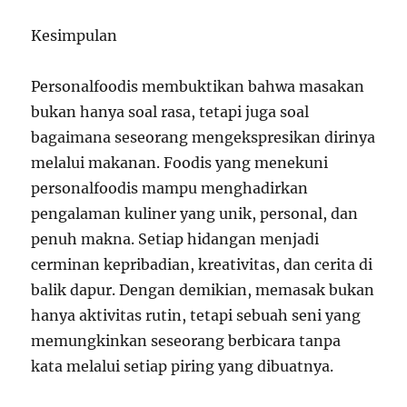
Kesimpulan
Personalfoodis membuktikan bahwa masakan
bukan hanya soal rasa, tetapi juga soal
bagaimana seseorang mengekspresikan dirinya
melalui makanan. Foodis yang menekuni
personalfoodis mampu menghadirkan
pengalaman kuliner yang unik, personal, dan
penuh makna. Setiap hidangan menjadi
cerminan kepribadian, kreativitas, dan cerita di
balik dapur. Dengan demikian, memasak bukan
hanya aktivitas rutin, tetapi sebuah seni yang
memungkinkan seseorang berbicara tanpa
kata melalui setiap piring yang dibuatnya.