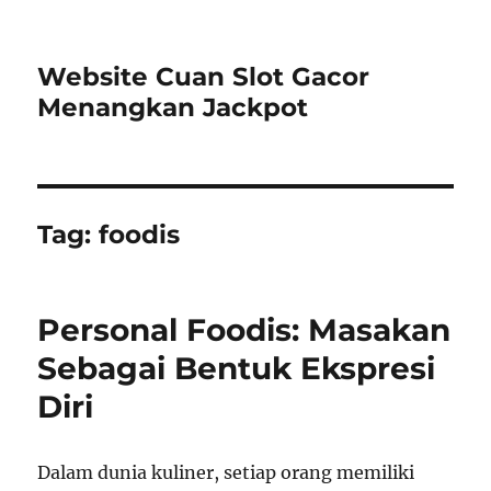
Website Cuan Slot Gacor
Menangkan Jackpot
Tag:
foodis
Personal Foodis: Masakan
Sebagai Bentuk Ekspresi
Diri
Dalam dunia kuliner, setiap orang memiliki