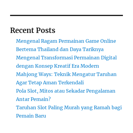
Recent Posts
Mengenal Ragam Permainan Game Online
Bertema Thailand dan Daya Tariknya
Mengenal Transformasi Permainan Digital
dengan Konsep Kreatif Era Modern
Mahjong Ways: Teknik Mengatur Taruhan
Agar Tetap Aman Terkendali
Pola Slot, Mitos atau Sekadar Pengalaman
Antar Pemain?
Taruhan Slot Paling Murah yang Ramah bagi
Pemain Baru