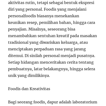
aktivitas rutin, tetapi sebagai bentuk ekspresi
diri yang personal. Foodis yang menjalani
personalfoodis biasanya menekankan
keunikan resep, pemilihan bahan, hingga cara
penyajian. Misalnya, seseorang bisa
menambahkan sentuhan kreatif pada masakan
tradisional yang diwariskan keluarga, atau
menciptakan perpaduan rasa yang jarang
ditemui. Di sinilah personal menjadi pusatnya.
Setiap hidangan menceritakan cerita tentang
pembuatnya, latar belakangnya, hingga selera
unik yang dimilikinya.
Foodis dan Kreativitas
Bagi seorang foodis, dapur adalah laboratorium