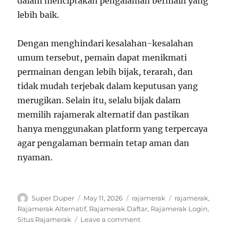
dalam menciptakan pengalaman bermain yang
lebih baik.
Dengan menghindari kesalahan-kesalahan
umum tersebut, pemain dapat menikmati
permainan dengan lebih bijak, terarah, dan
tidak mudah terjebak dalam keputusan yang
merugikan. Selain itu, selalu bijak dalam
memilih rajamerak alternatif dan pastikan
hanya menggunakan platform yang terpercaya
agar pengalaman bermain tetap aman dan
nyaman.
Author
Posted
Categories
Tags
Super Duper
May 11, 2026
rajamerak
rajamerak
,
on
Rajamerak Alternatif
,
Rajamerak Daftar
,
Rajamerak Login
,
on
Situs Rajamerak
Leave a comment