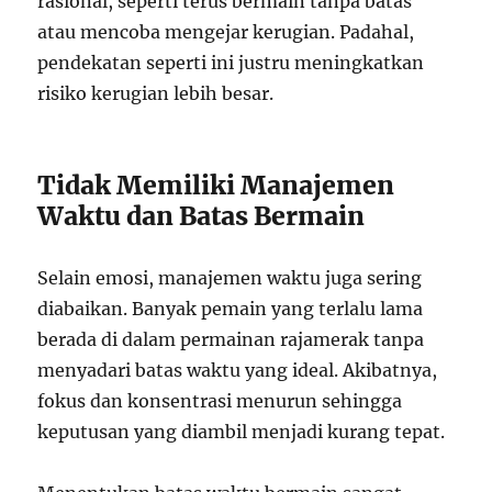
rasional, seperti terus bermain tanpa batas
atau mencoba mengejar kerugian. Padahal,
pendekatan seperti ini justru meningkatkan
risiko kerugian lebih besar.
Tidak Memiliki Manajemen
Waktu dan Batas Bermain
Selain emosi, manajemen waktu juga sering
diabaikan. Banyak pemain yang terlalu lama
berada di dalam permainan rajamerak tanpa
menyadari batas waktu yang ideal. Akibatnya,
fokus dan konsentrasi menurun sehingga
keputusan yang diambil menjadi kurang tepat.