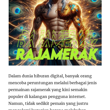
Dalam dunia hiburan digital, banyak orang
mencoba peruntungan melalui berbagai jenis
permainan rajamerak yang kini semakin
populer di kalangan pengguna internet.
Namun, tidak sedikit pemain yang justru