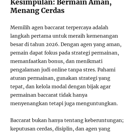
Kesimpulan: Bermain Aman,
Menang Cerdas
Memilih agen baccarat terpercaya adalah
langkah pertama untuk meraih kemenangan
besar di tahun 2026. Dengan agen yang aman,
pemain dapat fokus pada strategi permainan,
memanfaatkan bonus, dan menikmati
pengalaman judi online tanpa stres. Pahami
aturan permainan, gunakan strategi yang
tepat, dan kelola modal dengan bijak agar
permainan baccarat tidak hanya
menyenangkan tetapi juga menguntungkan.
Baccarat bukan hanya tentang keberuntungan;
keputusan cerdas, disiplin, dan agen yang