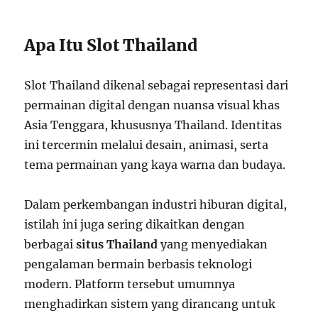
Apa Itu Slot Thailand
Slot Thailand dikenal sebagai representasi dari
permainan digital dengan nuansa visual khas
Asia Tenggara, khususnya Thailand. Identitas
ini tercermin melalui desain, animasi, serta
tema permainan yang kaya warna dan budaya.
Dalam perkembangan industri hiburan digital,
istilah ini juga sering dikaitkan dengan
berbagai
situs Thailand
yang menyediakan
pengalaman bermain berbasis teknologi
modern. Platform tersebut umumnya
menghadirkan sistem yang dirancang untuk