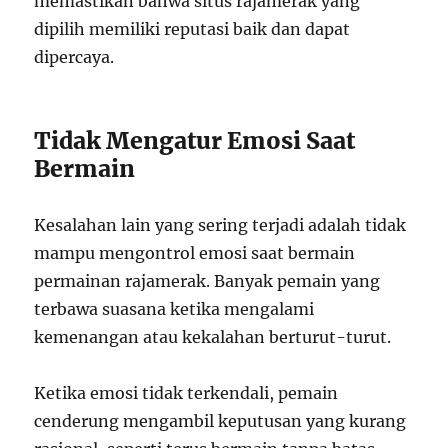
memastikan bahwa situs rajamerak yang
dipilih memiliki reputasi baik dan dapat
dipercaya.
Tidak Mengatur Emosi Saat
Bermain
Kesalahan lain yang sering terjadi adalah tidak
mampu mengontrol emosi saat bermain
permainan rajamerak. Banyak pemain yang
terbawa suasana ketika mengalami
kemenangan atau kekalahan berturut-turut.
Ketika emosi tidak terkendali, pemain
cenderung mengambil keputusan yang kurang