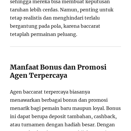
sehingga mereka bisa membuat keputusan
taruhan lebih cerdas. Namun, penting untuk
tetap realistis dan menghindari terlalu
bergantung pada pola, karena baccarat
tetaplah permainan peluang.
Manfaat Bonus dan Promosi
Agen Terpercaya
Agen baccarat terpercaya biasanya
menawarkan berbagai bonus dan promosi
menarik bagi pemain baru maupun loyal. Bonus
ini dapat berupa deposit tambahan, cashback,
atau turnamen dengan hadiah besar. Dengan