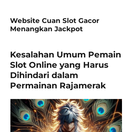
Website Cuan Slot Gacor
Menangkan Jackpot
Kesalahan Umum Pemain
Slot Online yang Harus
Dihindari dalam
Permainan Rajamerak