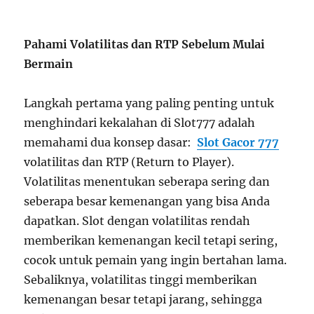
Menang
Besar
Pahami Volatilitas dan RTP Sebelum Mulai
Bermain
Langkah pertama yang paling penting untuk
menghindari kekalahan di Slot777 adalah
memahami dua konsep dasar:
Slot Gacor 777
volatilitas dan RTP (Return to Player).
Volatilitas menentukan seberapa sering dan
seberapa besar kemenangan yang bisa Anda
dapatkan. Slot dengan volatilitas rendah
memberikan kemenangan kecil tetapi sering,
cocok untuk pemain yang ingin bertahan lama.
Sebaliknya, volatilitas tinggi memberikan
kemenangan besar tetapi jarang, sehingga