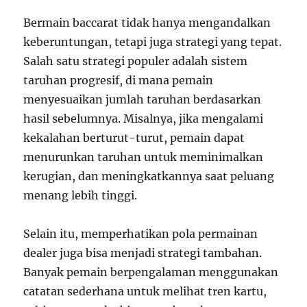
Bermain baccarat tidak hanya mengandalkan
keberuntungan, tetapi juga strategi yang tepat.
Salah satu strategi populer adalah sistem
taruhan progresif, di mana pemain
menyesuaikan jumlah taruhan berdasarkan
hasil sebelumnya. Misalnya, jika mengalami
kekalahan berturut-turut, pemain dapat
menurunkan taruhan untuk meminimalkan
kerugian, dan meningkatkannya saat peluang
menang lebih tinggi.
Selain itu, memperhatikan pola permainan
dealer juga bisa menjadi strategi tambahan.
Banyak pemain berpengalaman menggunakan
catatan sederhana untuk melihat tren kartu,