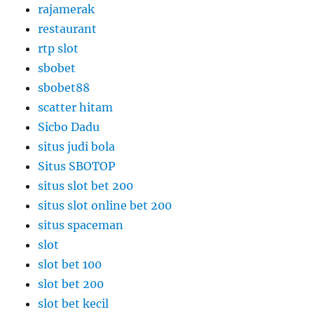
rajamerak
restaurant
rtp slot
sbobet
sbobet88
scatter hitam
Sicbo Dadu
situs judi bola
Situs SBOTOP
situs slot bet 200
situs slot online bet 200
situs spaceman
slot
slot bet 100
slot bet 200
slot bet kecil