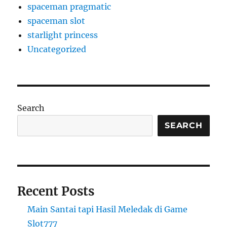
spaceman pragmatic
spaceman slot
starlight princess
Uncategorized
Search
SEARCH
Recent Posts
Main Santai tapi Hasil Meledak di Game
Slot777