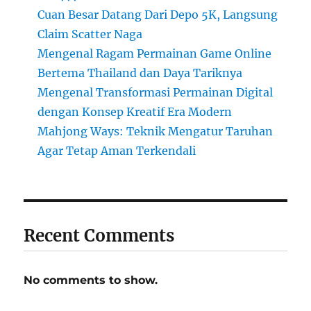
Cuan Besar Datang Dari Depo 5K, Langsung
Claim Scatter Naga
Mengenal Ragam Permainan Game Online
Bertema Thailand dan Daya Tariknya
Mengenal Transformasi Permainan Digital
dengan Konsep Kreatif Era Modern
Mahjong Ways: Teknik Mengatur Taruhan
Agar Tetap Aman Terkendali
Recent Comments
No comments to show.