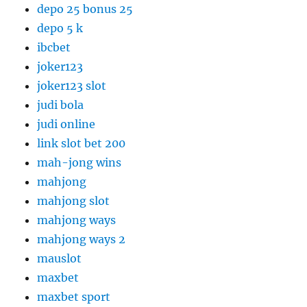
depo 25 bonus 25
depo 5 k
ibcbet
joker123
joker123 slot
judi bola
judi online
link slot bet 200
mah-jong wins
mahjong
mahjong slot
mahjong ways
mahjong ways 2
mauslot
maxbet
maxbet sport