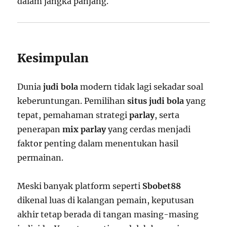
dalam jangka panjang.
Kesimpulan
Dunia
judi bola
modern tidak lagi sekadar soal
keberuntungan. Pemilihan
situs judi bola
yang
tepat, pemahaman strategi
parlay
, serta
penerapan
mix parlay
yang cerdas menjadi
faktor penting dalam menentukan hasil
permainan.
Meski banyak platform seperti
Sbobet88
dikenal luas di kalangan pemain, keputusan
akhir tetap berada di tangan masing-masing