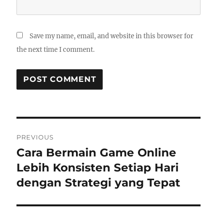
Save my name, email, and website in this browser for
the next time I comment.
Post
PREVIOUS
navigation
Cara Bermain Game Online
Previous
post:
Lebih Konsisten Setiap Hari
dengan Strategi yang Tepat