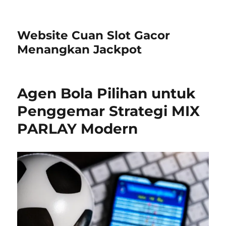
Website Cuan Slot Gacor
Menangkan Jackpot
Agen Bola Pilihan untuk
Penggemar Strategi MIX
PARLAY Modern