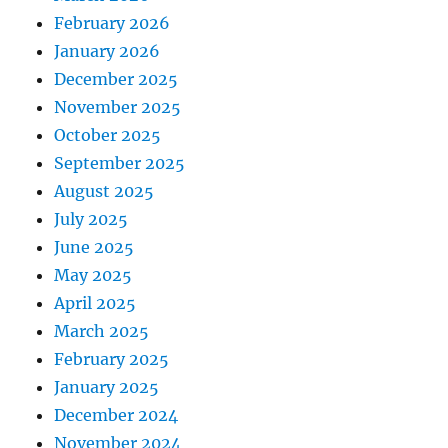
February 2026
January 2026
December 2025
November 2025
October 2025
September 2025
August 2025
July 2025
June 2025
May 2025
April 2025
March 2025
February 2025
January 2025
December 2024
November 2024