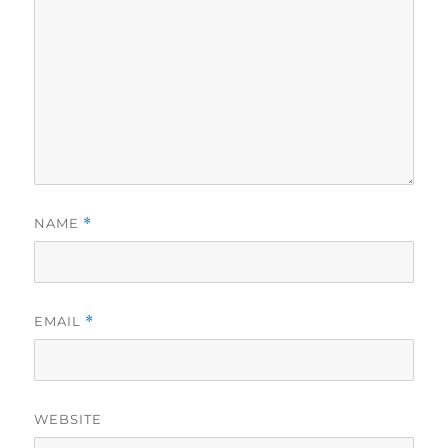
NAME
*
EMAIL
*
WEBSITE