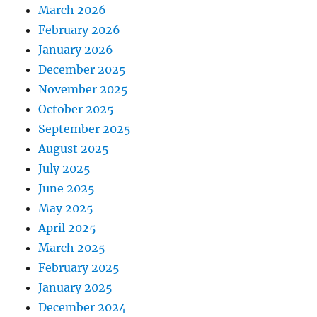
March 2026
February 2026
January 2026
December 2025
November 2025
October 2025
September 2025
August 2025
July 2025
June 2025
May 2025
April 2025
March 2025
February 2025
January 2025
December 2024