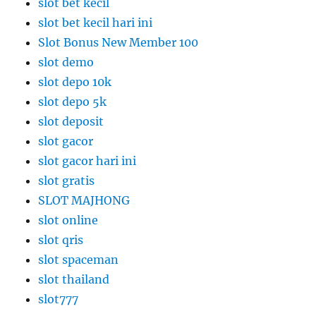
slot bet kecil
slot bet kecil hari ini
Slot Bonus New Member 100
slot demo
slot depo 10k
slot depo 5k
slot deposit
slot gacor
slot gacor hari ini
slot gratis
SLOT MAJHONG
slot online
slot qris
slot spaceman
slot thailand
slot777