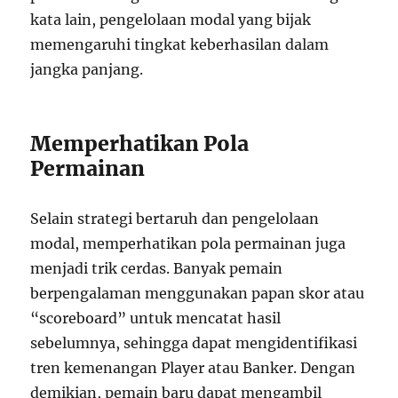
kata lain, pengelolaan modal yang bijak
memengaruhi tingkat keberhasilan dalam
jangka panjang.
Memperhatikan Pola
Permainan
Selain strategi bertaruh dan pengelolaan
modal, memperhatikan pola permainan juga
menjadi trik cerdas. Banyak pemain
berpengalaman menggunakan papan skor atau
“scoreboard” untuk mencatat hasil
sebelumnya, sehingga dapat mengidentifikasi
tren kemenangan Player atau Banker. Dengan
demikian, pemain baru dapat mengambil