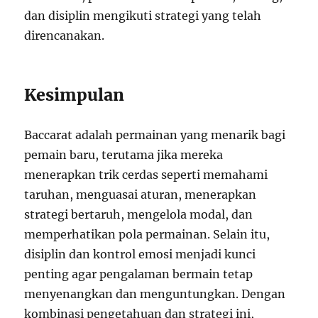
dan disiplin mengikuti strategi yang telah
direncanakan.
Kesimpulan
Baccarat adalah permainan yang menarik bagi
pemain baru, terutama jika mereka
menerapkan trik cerdas seperti memahami
taruhan, menguasai aturan, menerapkan
strategi bertaruh, mengelola modal, dan
memperhatikan pola permainan. Selain itu,
disiplin dan kontrol emosi menjadi kunci
penting agar pengalaman bermain tetap
menyenangkan dan menguntungkan. Dengan
kombinasi pengetahuan dan strategi ini,