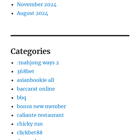
November 2024
August 2024
Categories
:mahjong ways 2
368bet
asianbookie all
baccarat online
bbq
bonus new member
caliante restaurant
chicky run
clickbet88