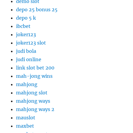
demo slot
depo 25 bonus 25
depo 5 k
ibcbet
joker123
joker123 slot
judi bola
judi online
link slot bet 200
mah-jong wins
mahjong
mahjong slot
mahjong ways
mahjong ways 2
mauslot
maxbet