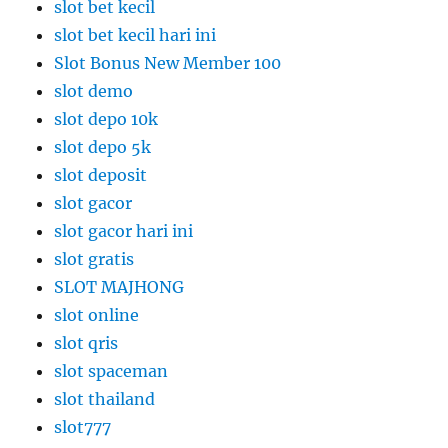
slot bet kecil
slot bet kecil hari ini
Slot Bonus New Member 100
slot demo
slot depo 10k
slot depo 5k
slot deposit
slot gacor
slot gacor hari ini
slot gratis
SLOT MAJHONG
slot online
slot qris
slot spaceman
slot thailand
slot777