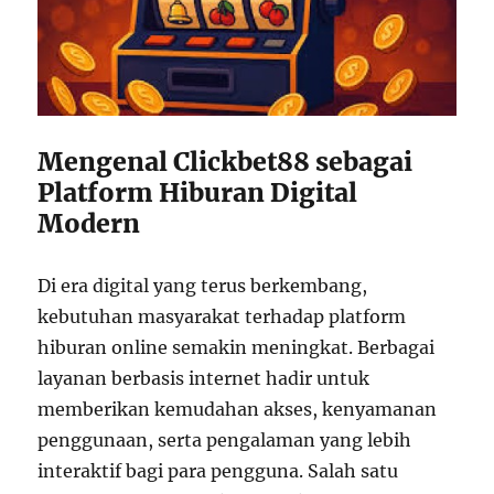
Mengenal Clickbet88 sebagai
Platform Hiburan Digital
Modern
Di era digital yang terus berkembang,
kebutuhan masyarakat terhadap platform
hiburan online semakin meningkat. Berbagai
layanan berbasis internet hadir untuk
memberikan kemudahan akses, kenyamanan
penggunaan, serta pengalaman yang lebih
interaktif bagi para pengguna. Salah satu