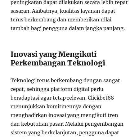
peningkatan dapat dilakukan secara lebih tepat
sasaran. Akibatnya, kualitas layanan dapat
terus berkembang dan memberikan nilai
tambah bagi pengguna dalam jangka panjang.
Inovasi yang Mengikuti
Perkembangan Teknologi
Teknologi terus berkembang dengan sangat
cepat, sehingga platform digital perlu
beradaptasi agar tetap relevan. Clickbet88
menunjukkan komitmennya dengan
menghadirkan inovasi yang mengikuti tren
dan kebutuhan pasar. Melalui pengembangan
sistem yang berkelanjutan, pengguna dapat