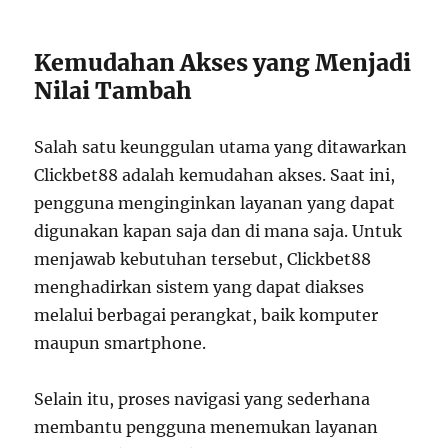
Kemudahan Akses yang Menjadi
Nilai Tambah
Salah satu keunggulan utama yang ditawarkan
Clickbet88 adalah kemudahan akses. Saat ini,
pengguna menginginkan layanan yang dapat
digunakan kapan saja dan di mana saja. Untuk
menjawab kebutuhan tersebut, Clickbet88
menghadirkan sistem yang dapat diakses
melalui berbagai perangkat, baik komputer
maupun smartphone.
Selain itu, proses navigasi yang sederhana
membantu pengguna menemukan layanan