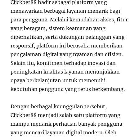
Clickbet88 hadir sebagai platform yang
menawarkan berbagai layanan menarik bagi
para pengguna. Melalui kemudahan akses, fitur
yang beragam, sistem keamanan yang
diperhatikan, serta dukungan pelanggan yang
responsif, platform ini berusaha memberikan
pengalaman digital yang nyaman dan efisien.
Selain itu, komitmen terhadap inovasi dan
peningkatan kualitas layanan menunjukkan
upaya berkelanjutan untuk memenuhi
kebutuhan pengguna yang terus berkembang.
Dengan berbagai keunggulan tersebut,
Clickbet88 menjadi salah satu platform yang
mampu menarik perhatian banyak pengguna
yang mencari layanan digital modern. Oleh