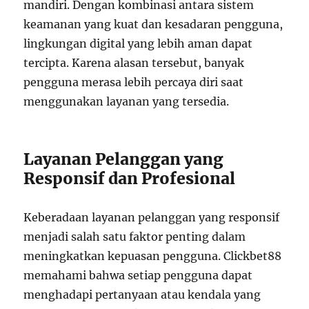
mandiri. Dengan kombinasi antara sistem
keamanan yang kuat dan kesadaran pengguna,
lingkungan digital yang lebih aman dapat
tercipta. Karena alasan tersebut, banyak
pengguna merasa lebih percaya diri saat
menggunakan layanan yang tersedia.
Layanan Pelanggan yang
Responsif dan Profesional
Keberadaan layanan pelanggan yang responsif
menjadi salah satu faktor penting dalam
meningkatkan kepuasan pengguna. Clickbet88
memahami bahwa setiap pengguna dapat
menghadapi pertanyaan atau kendala yang