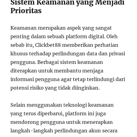
Sistem Keamanan yang Menjadi
Prioritas
Keamanan merupakan aspek yang sangat
penting dalam sebuah platform digital. Oleh
sebab itu, Clickbet88 memberikan perhatian
khusus terhadap perlindungan data dan privasi
pengguna. Berbagai sistem keamanan
diterapkan untuk membantu menjaga
informasi pengguna agar tetap terlindungi dari
potensi risiko yang tidak diinginkan.
Selain menggunakan teknologi keamanan
yang terus diperbarui, platform ini juga
mendorong pengguna untuk menerapkan
langkah-langkah perlindungan akun secara