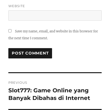
WEBSITE
Save my name, email, and website in this browser for
the next time I comment.
Post
PREVIOUS
navigation
Slot777: Game Online yang
Previous
post:
Banyak Dibahas di Internet