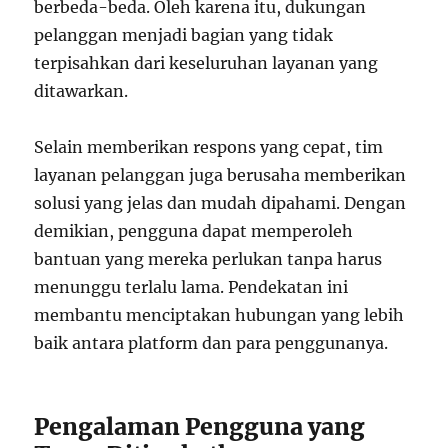
berbeda-beda. Oleh karena itu, dukungan
pelanggan menjadi bagian yang tidak
terpisahkan dari keseluruhan layanan yang
ditawarkan.
Selain memberikan respons yang cepat, tim
layanan pelanggan juga berusaha memberikan
solusi yang jelas dan mudah dipahami. Dengan
demikian, pengguna dapat memperoleh
bantuan yang mereka perlukan tanpa harus
menunggu terlalu lama. Pendekatan ini
membantu menciptakan hubungan yang lebih
baik antara platform dan para penggunanya.
Pengalaman Pengguna yang