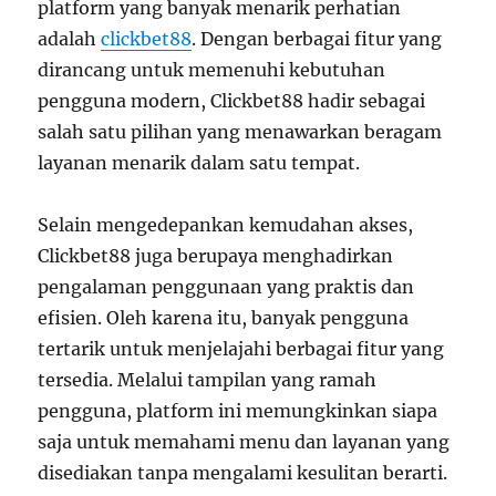
platform yang banyak menarik perhatian
adalah
clickbet88
. Dengan berbagai fitur yang
dirancang untuk memenuhi kebutuhan
pengguna modern, Clickbet88 hadir sebagai
salah satu pilihan yang menawarkan beragam
layanan menarik dalam satu tempat.
Selain mengedepankan kemudahan akses,
Clickbet88 juga berupaya menghadirkan
pengalaman penggunaan yang praktis dan
efisien. Oleh karena itu, banyak pengguna
tertarik untuk menjelajahi berbagai fitur yang
tersedia. Melalui tampilan yang ramah
pengguna, platform ini memungkinkan siapa
saja untuk memahami menu dan layanan yang
disediakan tanpa mengalami kesulitan berarti.