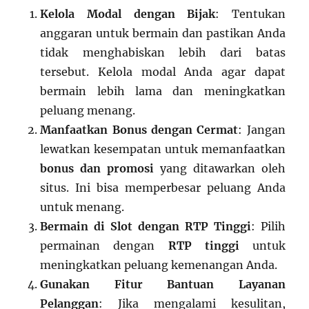
Kelola Modal dengan Bijak
: Tentukan
anggaran untuk bermain dan pastikan Anda
tidak menghabiskan lebih dari batas
tersebut. Kelola modal Anda agar dapat
bermain lebih lama dan meningkatkan
peluang menang.
Manfaatkan Bonus dengan Cermat
: Jangan
lewatkan kesempatan untuk memanfaatkan
bonus dan promosi
yang ditawarkan oleh
situs. Ini bisa memperbesar peluang Anda
untuk menang.
Bermain di Slot dengan RTP Tinggi
: Pilih
permainan dengan
RTP tinggi
untuk
meningkatkan peluang kemenangan Anda.
Gunakan Fitur Bantuan Layanan
Pelanggan
: Jika mengalami kesulitan,