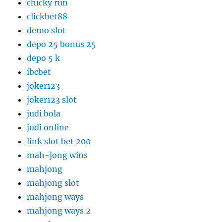
chicky run
clickbet88
demo slot
depo 25 bonus 25
depo 5 k
ibcbet
joker123
joker123 slot
judi bola
judi online
link slot bet 200
mah-jong wins
mahjong
mahjong slot
mahjong ways
mahjong ways 2