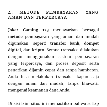
4.
METODE PEMBAYARAN YANG
AMAN DAN TERPERCAYA
Joker Gaming 123
menawarkan berbagai
metode pembayaran
yang aman dan mudah
digunakan, seperti
transfer bank
,
dompet
digital
, dan
kripto
. Semua transaksi dilakukan
dengan menggunakan sistem pembayaran
yang terpercaya, dan proses deposit serta
penarikan dijamin cepat dan tanpa hambatan.
Anda bisa melakukan transaksi kapan saja
dengan aman dan mudah, tanpa khawatir
mengenai keamanan dana Anda.
Di sisi lain, situs ini memastikan bahwa setiap