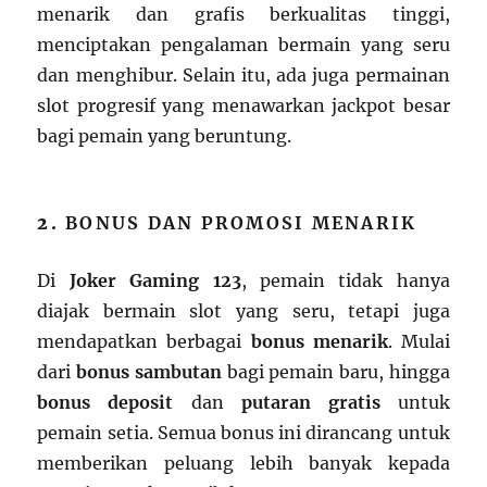
menarik dan grafis berkualitas tinggi,
menciptakan pengalaman bermain yang seru
dan menghibur. Selain itu, ada juga permainan
slot progresif yang menawarkan jackpot besar
bagi pemain yang beruntung.
2.
BONUS DAN PROMOSI MENARIK
Di
Joker Gaming 123
, pemain tidak hanya
diajak bermain slot yang seru, tetapi juga
mendapatkan berbagai
bonus menarik
. Mulai
dari
bonus sambutan
bagi pemain baru, hingga
bonus deposit
dan
putaran gratis
untuk
pemain setia. Semua bonus ini dirancang untuk
memberikan peluang lebih banyak kepada