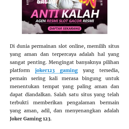
Di dunia permainan slot online, memilih situs
yang aman dan terpercaya adalah hal yang
sangat penting. Mengingat banyaknya pilihan
platform
joker123 gaming
yang tersedia,
pemain sering kali merasa bingung untuk
menentukan tempat yang paling aman dan
dapat diandalkan. Salah satu situs yang telah
terbukti memberikan pengalaman bermain
yang aman, adil, dan menyenangkan adalah
Joker Gaming 123
.