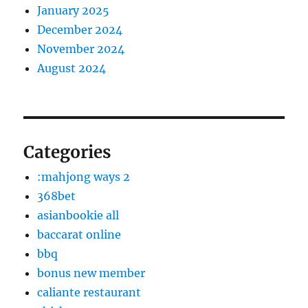
January 2025
December 2024
November 2024
August 2024
Categories
:mahjong ways 2
368bet
asianbookie all
baccarat online
bbq
bonus new member
caliante restaurant