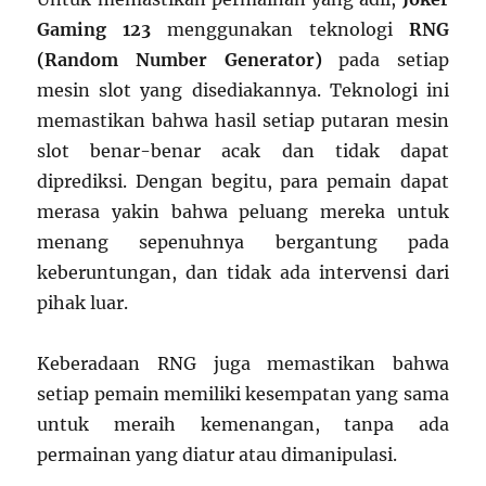
Gaming 123
menggunakan teknologi
RNG
(Random Number Generator)
pada setiap
mesin slot yang disediakannya. Teknologi ini
memastikan bahwa hasil setiap putaran mesin
slot benar-benar acak dan tidak dapat
diprediksi. Dengan begitu, para pemain dapat
merasa yakin bahwa peluang mereka untuk
menang sepenuhnya bergantung pada
keberuntungan, dan tidak ada intervensi dari
pihak luar.
Keberadaan RNG juga memastikan bahwa
setiap pemain memiliki kesempatan yang sama
untuk meraih kemenangan, tanpa ada
permainan yang diatur atau dimanipulasi.