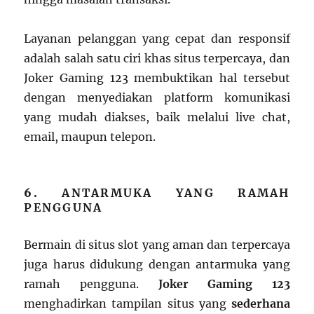
Layanan pelanggan yang cepat dan responsif
adalah salah satu ciri khas situs terpercaya, dan
Joker Gaming 123 membuktikan hal tersebut
dengan menyediakan platform komunikasi
yang mudah diakses, baik melalui live chat,
email, maupun telepon.
6.
ANTARMUKA YANG RAMAH
PENGGUNA
Bermain di situs slot yang aman dan terpercaya
juga harus didukung dengan antarmuka yang
ramah pengguna.
Joker Gaming 123
menghadirkan tampilan situs yang
sederhana