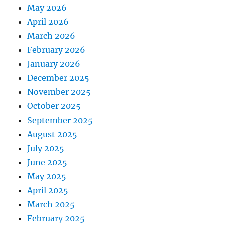
May 2026
April 2026
March 2026
February 2026
January 2026
December 2025
November 2025
October 2025
September 2025
August 2025
July 2025
June 2025
May 2025
April 2025
March 2025
February 2025