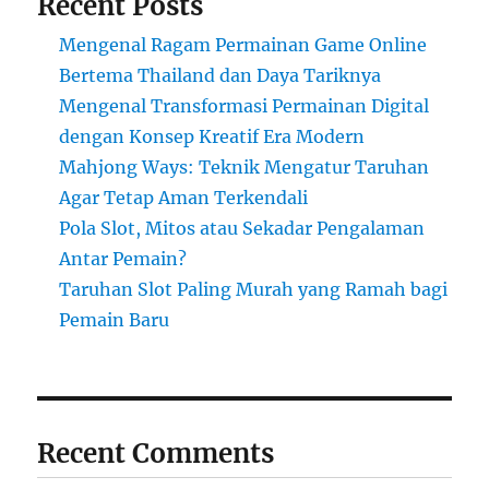
Recent Posts
Mengenal Ragam Permainan Game Online
Bertema Thailand dan Daya Tariknya
Mengenal Transformasi Permainan Digital
dengan Konsep Kreatif Era Modern
Mahjong Ways: Teknik Mengatur Taruhan
Agar Tetap Aman Terkendali
Pola Slot, Mitos atau Sekadar Pengalaman
Antar Pemain?
Taruhan Slot Paling Murah yang Ramah bagi
Pemain Baru
Recent Comments