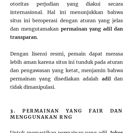
otoritas perjudian yang diakui secara
internasional. Hal ini menunjukkan bahwa
situs ini beroperasi dengan aturan yang jelas
dan mengutamakan
permainan yang adil dan
transparan
.
Dengan lisensi resmi, pemain dapat merasa
lebih aman karena situs ini tunduk pada aturan
dan pengawasan yang ketat, menjamin bahwa
permainan yang disediakan adalah
adil
dan
tidak dimanipulasi.
3.
PERMAINAN YANG FAIR DAN
MENGGUNAKAN RNG
Untuk memastikan permainan yang adil,
Joker