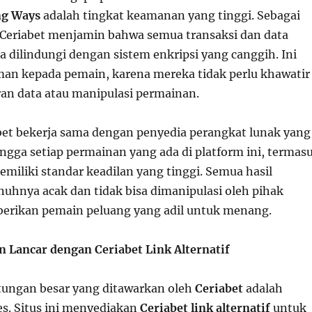
g Ways
adalah tingkat keamanan yang tinggi. Sebagai
i, Ceriabet menjamin bahwa semua transaksi dan data
 dilindungi dengan sistem enkripsi yang canggih. Ini
an kepada pemain, karena mereka tidak perlu khawatir
an data atau manipulasi permainan.
iabet bekerja sama dengan penyedia perangkat lunak yang
hingga setiap permainan yang ada di platform ini, termas
emiliki standar keadilan yang tinggi. Semua hasil
uhnya acak dan tidak bisa dimanipulasi oleh pihak
rikan pemain peluang yang adil untuk menang.
 Lancar dengan Ceriabet Link Alternatif
tungan besar yang ditawarkan oleh
Ceriabet
adalah
. Situs ini menyediakan
Ceriabet link alternatif
untuk