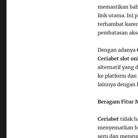
memastikan bah
link utama. Ini 
terhambat karena
pembatasan akse
Dengan adanya
Ceriabet slot on
alternatif yang 
ke platform dan
lainnya dengan l
Beragam Fitur M
Ceriabet
tidak 
menyematkan be
seru dan mengun