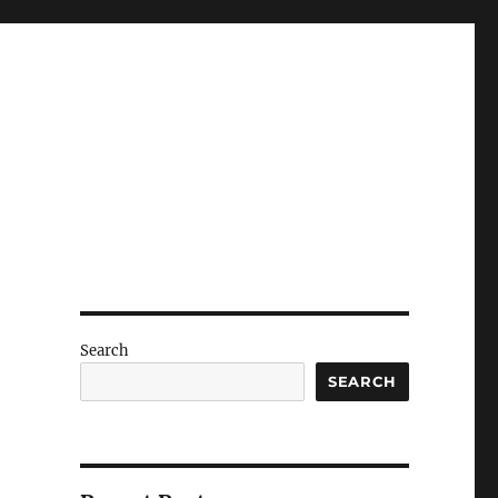
Search
SEARCH