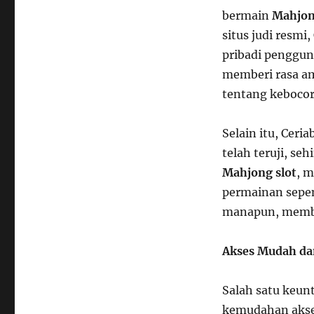
bermain
Mahjon
situs judi resm
pribadi pengguna
memberi rasa am
tentang kebocor
Selain itu, Cer
telah teruji, se
Mahjong slot
, m
permainan sepen
manapun, membe
Akses Mudah dan
Salah satu keun
kemudahan akses