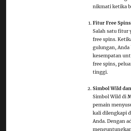
nikmati ketika 
Fitur Free Spins
Salah satu fitur
free spins. Keti
gulungan, Anda 
kesempatan untu
free spins, pel
tinggi.
Simbol Wild da
Simbol Wild di
M
pemain menyusun
kali dilengkap
Anda. Dengan ada
menguntungkan