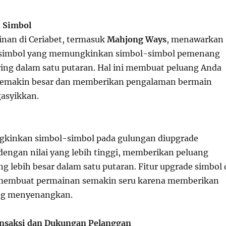
 Simbol
nan di Ceriabet, termasuk
Mahjong Ways
, menawarkan
 simbol yang memungkinkan simbol-simbol pemenang
ring dalam satu putaran. Hal ini membuat peluang Anda
emakin besar dan memberikan pengalaman bermain
asyikkan.
gkinkan simbol-simbol pada gulungan diupgrade
dengan nilai yang lebih tinggi, memberikan peluang
 lebih besar dalam satu putaran. Fitur upgrade simbol 
embuat permainan semakin seru karena memberikan
ang menyenangkan.
saksi dan Dukungan Pelanggan