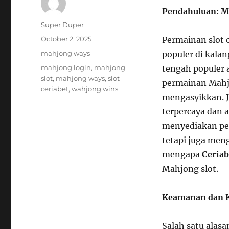
Pendahuluan: M
Author
Super Duper
Posted
October 2, 2025
Permainan slot o
on
Categories
mahjong ways
populer di kalan
Tags
mahjong login
,
mahjong
tengah populer 
slot
,
mahjong ways
,
slot
permainan Mahj
ceriabet
,
wahjong wins
mengasyikkan. 
terpercaya dan
menyediakan pe
tetapi juga men
mengapa
Ceriab
Mahjong slot.
Keamanan dan K
Salah satu ala