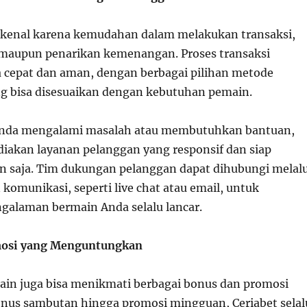
erkenal karena kemudahan dalam melakukan transaksi,
t maupun penarikan kemenangan. Proses transaksi
a cepat dan aman, dengan berbagai pilihan metode
g bisa disesuaikan dengan kebutuhan pemain.
a Anda mengalami masalah atau membutuhkan bantuan,
akan layanan pelanggan yang responsif dan siap
 saja. Tim dukungan pelanggan dapat dihubungi melalu
 komunikasi, seperti live chat atau email, untuk
alaman bermain Anda selalu lancar.
mosi yang Menguntungkan
main juga bisa menikmati berbagai bonus dan promosi
onus sambutan hingga promosi mingguan, Ceriabet selal