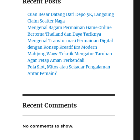
Recent Posts
Cuan Besar Datang Dari Depo 5K, Langsung
Claim Scatter Naga
Mengenal Ragam Permainan Game Online
Bertema Thailand dan Daya Tariknya
Mengenal Transformasi Permainan Digital
dengan Konsep Kreatif Era Modern
Mahjong Ways: Teknik Mengatur Taruhan
Agar Tetap Aman Terkendali
Pola Slot, Mitos atau Sekadar Pengalaman
Antar Pemain?
Recent Comments
No comments to show.