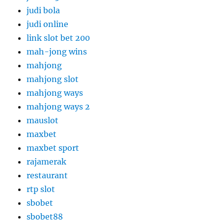
judi bola
judi online
link slot bet 200
mah-jong wins
mahjong
mahjong slot
mahjong ways
mahjong ways 2
mauslot
maxbet
maxbet sport
rajamerak
restaurant
rtp slot
sbobet
sbobet88