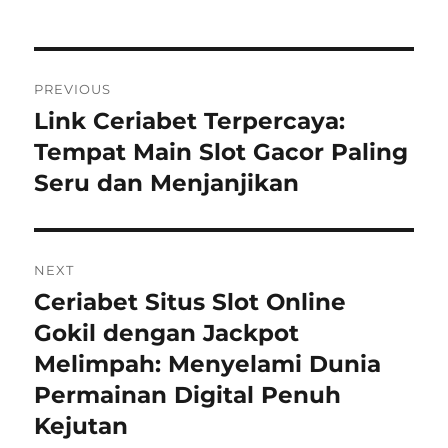
Post
PREVIOUS
navigation
Link Ceriabet Terpercaya:
Previous
post:
Tempat Main Slot Gacor Paling
Seru dan Menjanjikan
NEXT
Ceriabet Situs Slot Online
Next
post:
Gokil dengan Jackpot
Melimpah: Menyelami Dunia
Permainan Digital Penuh
Kejutan