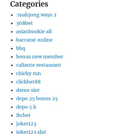
Categories
:mahjong ways 2
368bet
asianbookie all
baccarat online
bbq
bonus new member
caliante restaurant
chicky run
clickbet88
demo slot
depo 25 bonus 25
depo 5 k
ibcbet
joker123
joker123 slot