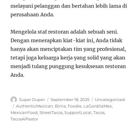
melayani pelanggan dan bertahan lebih lama di
perusahaan Anda.
Mengelola staf restoran adalah sebuah seni.
Dengan menerapkan kiat-kiat ini, Anda tidak
hanya akan menciptakan tim yang profesional,
tetapi juga keluarga kerja yang solid yang akan
menjadi tulang punggung kesuksesan restoran
Anda.
Author
Posted
Categories
Super Duper
September 18, 2025
Uncategorized
on
Tags
AuthenticMexican
,
Birria
,
Foodie
,
LaGorditaMex
,
MexicanFood
,
StreetTacos
,
SupportLocal
,
Tacos
,
TacosAlPastor