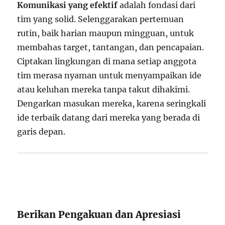
Komunikasi yang efektif
adalah fondasi dari
tim yang solid. Selenggarakan pertemuan
rutin, baik harian maupun mingguan, untuk
membahas target, tantangan, dan pencapaian.
Ciptakan lingkungan di mana setiap anggota
tim merasa nyaman untuk menyampaikan ide
atau keluhan mereka tanpa takut dihakimi.
Dengarkan masukan mereka, karena seringkali
ide terbaik datang dari mereka yang berada di
garis depan.
Berikan Pengakuan dan Apresiasi