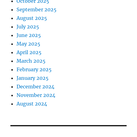
October 2025
September 2025
August 2025
July 2025
June 2025
May 2025
April 2025
March 2025
February 2025
January 2025
December 2024
November 2024
August 2024