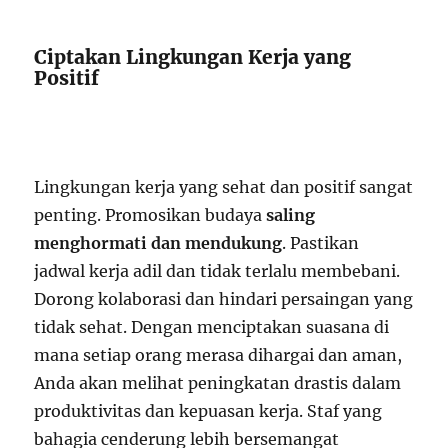
Ciptakan Lingkungan Kerja yang
Positif
Lingkungan kerja yang sehat dan positif sangat
penting. Promosikan budaya
saling
menghormati dan mendukung
. Pastikan
jadwal kerja adil dan tidak terlalu membebani.
Dorong kolaborasi dan hindari persaingan yang
tidak sehat. Dengan menciptakan suasana di
mana setiap orang merasa dihargai dan aman,
Anda akan melihat peningkatan drastis dalam
produktivitas dan kepuasan kerja. Staf yang
bahagia cenderung lebih bersemangat