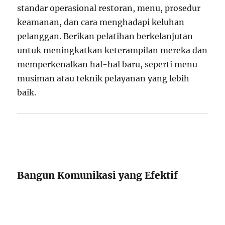
standar operasional restoran, menu, prosedur
keamanan, dan cara menghadapi keluhan
pelanggan. Berikan pelatihan berkelanjutan
untuk meningkatkan keterampilan mereka dan
memperkenalkan hal-hal baru, seperti menu
musiman atau teknik pelayanan yang lebih
baik.
Bangun Komunikasi yang Efektif