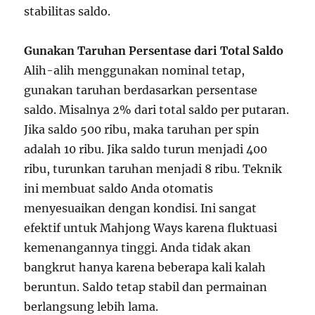
stabilitas saldo.
Gunakan Taruhan Persentase dari Total Saldo
Alih-alih menggunakan nominal tetap,
gunakan taruhan berdasarkan persentase
saldo. Misalnya 2% dari total saldo per putaran.
Jika saldo 500 ribu, maka taruhan per spin
adalah 10 ribu. Jika saldo turun menjadi 400
ribu, turunkan taruhan menjadi 8 ribu. Teknik
ini membuat saldo Anda otomatis
menyesuaikan dengan kondisi. Ini sangat
efektif untuk Mahjong Ways karena fluktuasi
kemenangannya tinggi. Anda tidak akan
bangkrut hanya karena beberapa kali kalah
beruntun. Saldo tetap stabil dan permainan
berlangsung lebih lama.