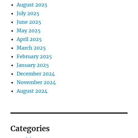
August 2025
July 2025
June 2025
May 2025
April 2025
March 2025
February 2025
January 2025
December 2024
November 2024
August 2024
Categories