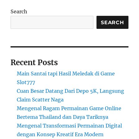
Search
SEARCH
Recent Posts
Main Santai tapi Hasil Meledak di Game
Slot777
Cuan Besar Datang Dari Depo 5K, Langsung
Claim Scatter Naga
Mengenal Ragam Permainan Game Online
Bertema Thailand dan Daya Tariknya
Mengenal Transformasi Permainan Digital
dengan Konsep Kreatif Era Modern