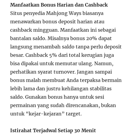
Manfaatkan Bonus Harian dan Cashback
Situs penyedia Mahjong Ways biasanya
menawarkan bonus deposit harian atau
cashback mingguan. Manfaatkan ini sebagai
bantalan saldo. Misalnya bonus 20% dapat
langsung menambah saldo tanpa perlu deposit
besar. Cashback 5% dari total kerugian juga
bisa dipakai untuk memutar ulang. Namun,
perhatikan syarat turnover. Jangan sampai
bonus malah membuat Anda terpaksa bermain
lebih lama dan justru kehilangan stabilitas
saldo. Gunakan bonus hanya untuk sesi
permainan yang sudah direncanakan, bukan
untuk “kejar-kejaran” target.
Istirahat Terjadwal Setiap 30 Menit