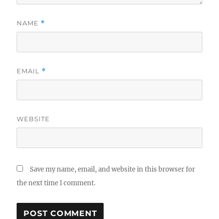
NAME
*
EMAIL
*
WEBSITE
Save my name, email, and website in this browser for
the next time I comment.