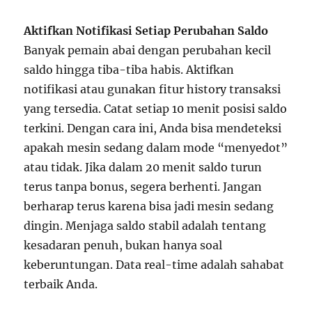
Aktifkan Notifikasi Setiap Perubahan Saldo
Banyak pemain abai dengan perubahan kecil
saldo hingga tiba-tiba habis. Aktifkan
notifikasi atau gunakan fitur history transaksi
yang tersedia. Catat setiap 10 menit posisi saldo
terkini. Dengan cara ini, Anda bisa mendeteksi
apakah mesin sedang dalam mode “menyedot”
atau tidak. Jika dalam 20 menit saldo turun
terus tanpa bonus, segera berhenti. Jangan
berharap terus karena bisa jadi mesin sedang
dingin. Menjaga saldo stabil adalah tentang
kesadaran penuh, bukan hanya soal
keberuntungan. Data real-time adalah sahabat
terbaik Anda.