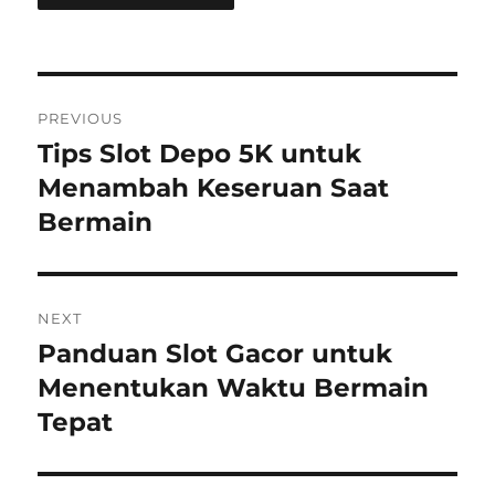
Post
PREVIOUS
navigation
Tips Slot Depo 5K untuk
Previous
post:
Menambah Keseruan Saat
Bermain
NEXT
Panduan Slot Gacor untuk
Next
post:
Menentukan Waktu Bermain
Tepat