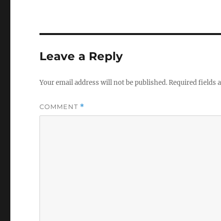
Leave a Reply
Your email address will not be published.
Required fields
COMMENT
*