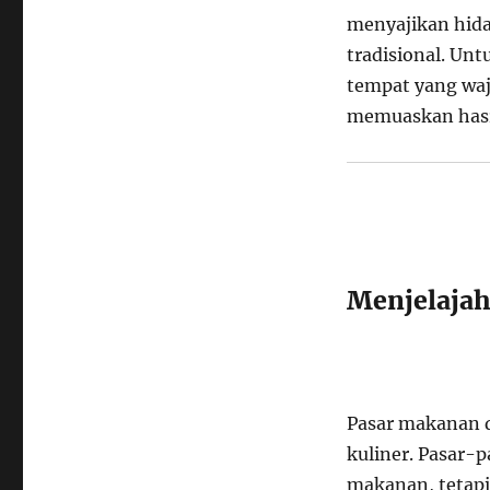
menyajikan hida
tradisional. Un
tempat yang waji
memuaskan hasr
Menjelajah
Pasar makanan d
kuliner. Pasar-
makanan, tetapi