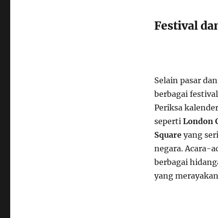
Festival d
Selain pasar da
berbagai festiv
Periksa kalende
seperti
London C
Square
yang ser
negara. Acara-a
berbagai hidang
yang merayakan