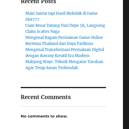
Recent Posts
Main Santai tapi Hasil Meledak di Game
Slot777
Cuan Besar Datang Dari Depo 5K, Langsung
Claim Scatter Naga
Mengenal Ragam Permainan Game Online
Bertema Thailand dan Daya Tariknya
Mengenal Transformasi Permainan Digital
dengan Konsep Kreatif Era Modern
Mahjong Ways: Teknik Mengatur Taruhan
Agar Tetap Aman Terkendali
Recent Comments
No comments to show.