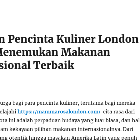
 Pencinta Kuliner London
Menemukan Makanan
sional Terbaik
urga bagi para pencinta kuliner, terutama bagi mereka
elajahi
https://mammarosalondon.com/
cita rasa dari
ota ini adalah perpaduan budaya yang luar biasa, dan hal
alam kekayaan pilihan makanan internasionalnya. Dari
ang otentik hingga masakan Amerika Latin yang penuh