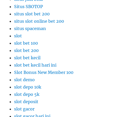
Situs SBOTOP
situs slot bet 200
situs slot online bet 200
situs spaceman
slot
slot bet 100
slot bet 200
slot bet kecil
slot bet kecil hari ini
Slot Bonus New Member 100
slot demo
slot depo 10k
slot depo 5k
slot deposit
slot gacor
slot gacor hari ini