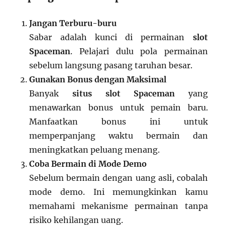
Jangan Terburu-buru
Sabar adalah kunci di permainan
slot
Spaceman
. Pelajari dulu pola permainan
sebelum langsung pasang taruhan besar.
Gunakan Bonus dengan Maksimal
Banyak
situs slot Spaceman
yang
menawarkan bonus untuk pemain baru.
Manfaatkan bonus ini untuk
memperpanjang waktu bermain dan
meningkatkan peluang menang.
Coba Bermain di Mode Demo
Sebelum bermain dengan uang asli, cobalah
mode demo. Ini memungkinkan kamu
memahami mekanisme permainan tanpa
risiko kehilangan uang.