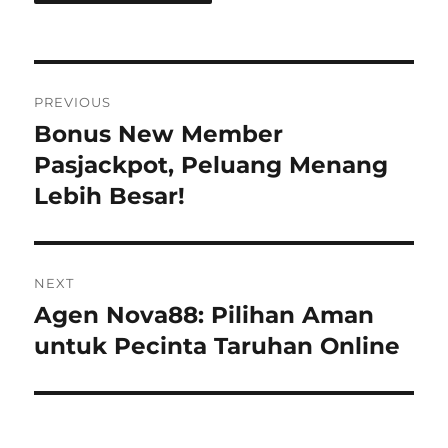
Post
PREVIOUS
navigation
Bonus New Member
Previous
post:
Pasjackpot, Peluang Menang
Lebih Besar!
NEXT
Agen Nova88: Pilihan Aman
Next
post:
untuk Pecinta Taruhan Online