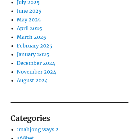
July 2025
June 2025
May 2025
April 2025
March 2025
February 2025
January 2025
December 2024
November 2024
August 2024
Categories
:mahjong ways 2
368bet