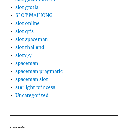
slot gratis
SLOT MAJHONG
slot online
slot qris
slot spaceman
slot thailand
slot777
spaceman
spaceman pragmatic
spaceman slot
starlight princess
Uncategorized