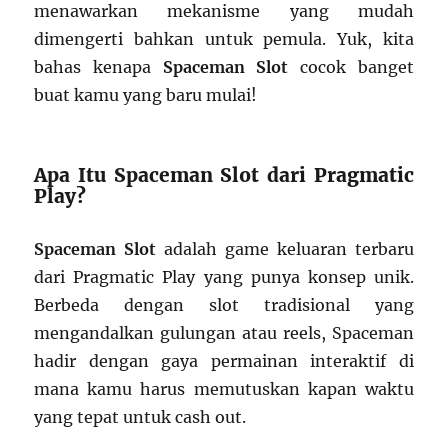
menawarkan mekanisme yang mudah
dimengerti bahkan untuk pemula. Yuk, kita
bahas kenapa
Spaceman Slot
cocok banget
buat kamu yang baru mulai!
Apa Itu Spaceman Slot dari Pragmatic
Play?
Spaceman Slot
adalah game keluaran terbaru
dari Pragmatic Play yang punya konsep unik.
Berbeda dengan slot tradisional yang
mengandalkan gulungan atau reels, Spaceman
hadir dengan gaya permainan interaktif di
mana kamu harus memutuskan kapan waktu
yang tepat untuk cash out.