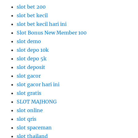
slot bet 200
slot bet kecil
slot bet kecil hari ini
Slot Bonus New Member 100
slot demo
slot depo 10k
slot depo 5k
slot deposit
slot gacor
slot gacor hari ini
slot gratis
SLOT MAJHONG
slot online
slot qris
slot spaceman
slot thailand