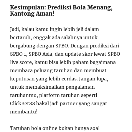
Kesimpulan: Prediksi Bola Menang,
Kantong Aman!
Jadi, kalau kamu ingin lebih jeli dalam
bertaruh, enggak ada salahnya untuk
bergabung dengan SPBO. Dengan prediksi dari
SPBO 1, SPBO Asia, dan update skor lewat SPBO
live score, kamu bisa lebih paham bagaimana
membaca peluang taruhan dan membuat
keputusan yang lebih cerdas. Jangan lupa,
untuk memaksimalkan pengalaman
taruhanmu, platform taruhan seperti
ClickBet88 bakal jadi partner yang sangat
membantu!
Taruhan bola online bukan hanya soal