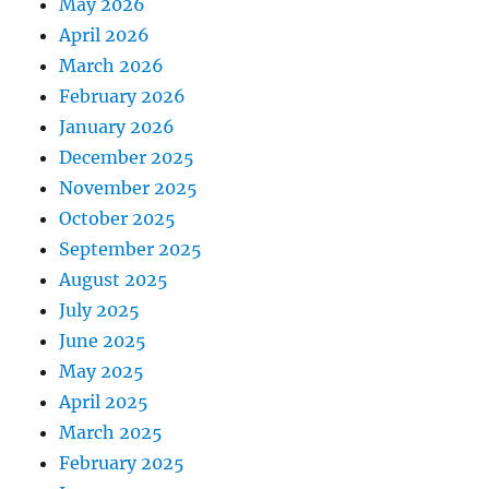
May 2026
April 2026
March 2026
February 2026
January 2026
December 2025
November 2025
October 2025
September 2025
August 2025
July 2025
June 2025
May 2025
April 2025
March 2025
February 2025