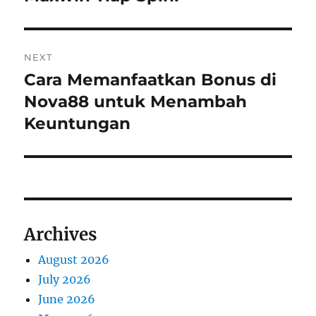
NEXT
Cara Memanfaatkan Bonus di
Next
post:
Nova88 untuk Menambah
Keuntungan
Archives
August 2026
July 2026
June 2026