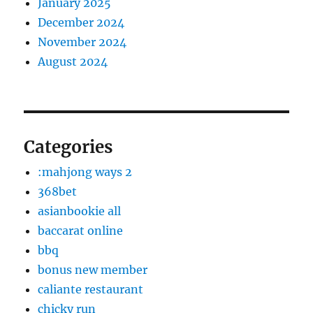
January 2025
December 2024
November 2024
August 2024
Categories
:mahjong ways 2
368bet
asianbookie all
baccarat online
bbq
bonus new member
caliante restaurant
chicky run