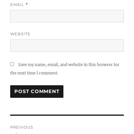
EMAIL
*
WEBSITE
Save my name, email, and website in this browser for
the next time I comment.
Post
PREVIOUS