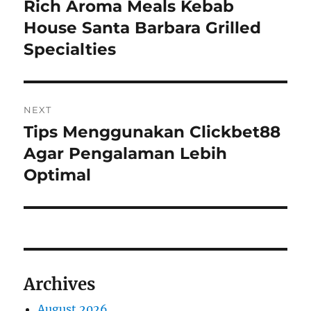
navigation
Rich Aroma Meals Kebab
Previous
post:
House Santa Barbara Grilled
Specialties
NEXT
Tips Menggunakan Clickbet88
Next
post:
Agar Pengalaman Lebih
Optimal
Archives
August 2026