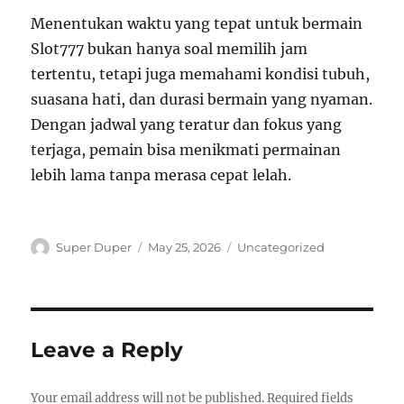
Menentukan waktu yang tepat untuk bermain
Slot777 bukan hanya soal memilih jam
tertentu, tetapi juga memahami kondisi tubuh,
suasana hati, dan durasi bermain yang nyaman.
Dengan jadwal yang teratur dan fokus yang
terjaga, pemain bisa menikmati permainan
lebih lama tanpa merasa cepat lelah.
Author
Posted
Categories
Super Duper
May 25, 2026
Uncategorized
on
Leave a Reply
Your email address will not be published.
Required fields