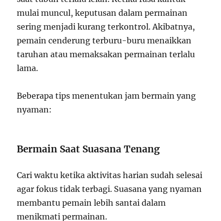
mulai muncul, keputusan dalam permainan
sering menjadi kurang terkontrol. Akibatnya,
pemain cenderung terburu-buru menaikkan
taruhan atau memaksakan permainan terlalu
lama.
Beberapa tips menentukan jam bermain yang
nyaman:
Bermain Saat Suasana Tenang
Cari waktu ketika aktivitas harian sudah selesai
agar fokus tidak terbagi. Suasana yang nyaman
membantu pemain lebih santai dalam
menikmati permainan.