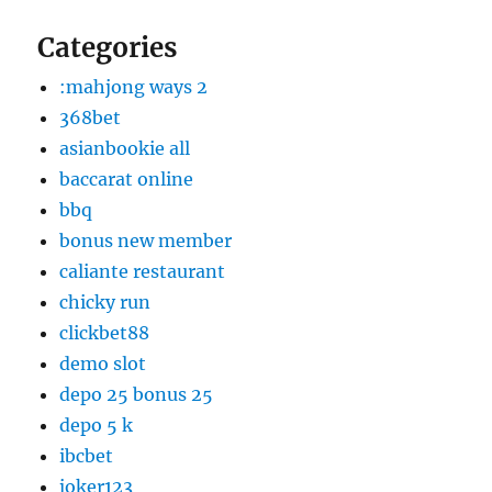
Categories
:mahjong ways 2
368bet
asianbookie all
baccarat online
bbq
bonus new member
caliante restaurant
chicky run
clickbet88
demo slot
depo 25 bonus 25
depo 5 k
ibcbet
joker123