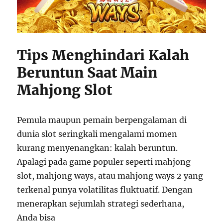
Tips Menghindari Kalah
Beruntun Saat Main
Mahjong Slot
Pemula maupun pemain berpengalaman di
dunia slot seringkali mengalami momen
kurang menyenangkan: kalah beruntun.
Apalagi pada game populer seperti mahjong
slot, mahjong ways, atau mahjong ways 2 yang
terkenal punya volatilitas fluktuatif. Dengan
menerapkan sejumlah strategi sederhana,
Anda bisa