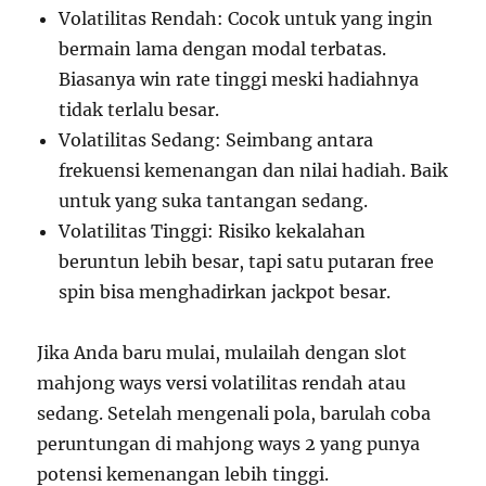
Volatilitas Rendah: Cocok untuk yang ingin
bermain lama dengan modal terbatas.
Biasanya win rate tinggi meski hadiahnya
tidak terlalu besar.
Volatilitas Sedang: Seimbang antara
frekuensi kemenangan dan nilai hadiah. Baik
untuk yang suka tantangan sedang.
Volatilitas Tinggi: Risiko kekalahan
beruntun lebih besar, tapi satu putaran free
spin bisa menghadirkan jackpot besar.
Jika Anda baru mulai, mulailah dengan slot
mahjong ways versi volatilitas rendah atau
sedang. Setelah mengenali pola, barulah coba
peruntungan di mahjong ways 2 yang punya
potensi kemenangan lebih tinggi.