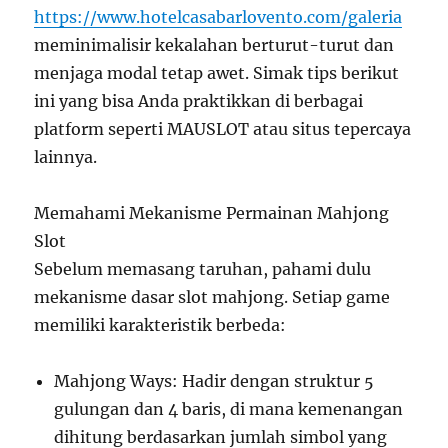
https://www.hotelcasabarlovento.com/galeria
meminimalisir kekalahan berturut-turut dan
menjaga modal tetap awet. Simak tips berikut
ini yang bisa Anda praktikkan di berbagai
platform seperti MAUSLOT atau situs tepercaya
lainnya.
Memahami Mekanisme Permainan Mahjong
Slot
Sebelum memasang taruhan, pahami dulu
mekanisme dasar slot mahjong. Setiap game
memiliki karakteristik berbeda:
Mahjong Ways: Hadir dengan struktur 5
gulungan dan 4 baris, di mana kemenangan
dihitung berdasarkan jumlah simbol yang