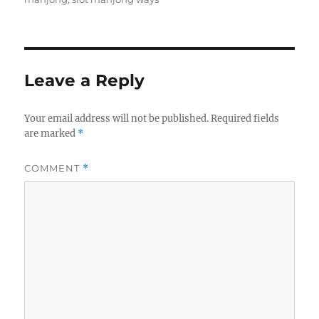
Leave a Reply
Your email address will not be published.
Required fields
are marked
*
COMMENT
*