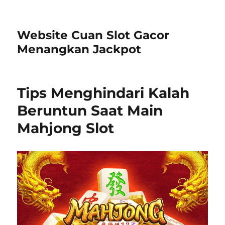
Website Cuan Slot Gacor
Menangkan Jackpot
Tips Menghindari Kalah
Beruntun Saat Main
Mahjong Slot