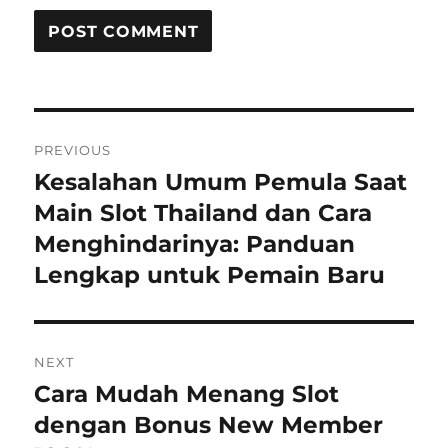
Post
PREVIOUS
navigation
Kesalahan Umum Pemula Saat
Previous
post:
Main Slot Thailand dan Cara
Menghindarinya: Panduan
Lengkap untuk Pemain Baru
NEXT
Cara Mudah Menang Slot
Next
post:
dengan Bonus New Member