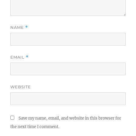
NAME
*
EMAIL
*
WEBSITE
Save my name, email, and website in this browser for
the next time I comment.