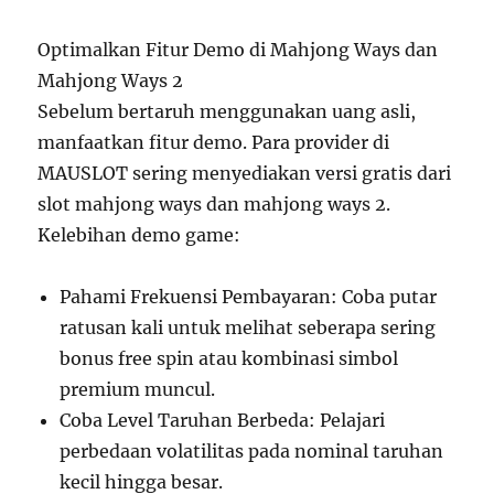
Optimalkan Fitur Demo di Mahjong Ways dan
Mahjong Ways 2
Sebelum bertaruh menggunakan uang asli,
manfaatkan fitur demo. Para provider di
MAUSLOT sering menyediakan versi gratis dari
slot mahjong ways dan mahjong ways 2.
Kelebihan demo game:
Pahami Frekuensi Pembayaran: Coba putar
ratusan kali untuk melihat seberapa sering
bonus free spin atau kombinasi simbol
premium muncul.
Coba Level Taruhan Berbeda: Pelajari
perbedaan volatilitas pada nominal taruhan
kecil hingga besar.