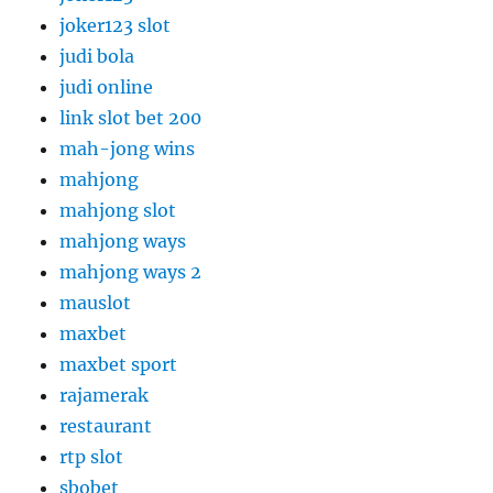
joker123 slot
judi bola
judi online
link slot bet 200
mah-jong wins
mahjong
mahjong slot
mahjong ways
mahjong ways 2
mauslot
maxbet
maxbet sport
rajamerak
restaurant
rtp slot
sbobet