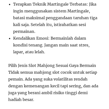
Terapkan Teknik Martingale Terbatas: Jika
ingin menggunakan sistem Martingale,
batasi maksimal penggandaan taruhan tiga
kali saja. Setelah itu, istirahatkan sesi
permainan.
Kendalikan Emosi: Bermainlah dalam
kondisi tenang. Jangan main saat stres,
lapar, atau lelah.
Pilih Jenis Slot Mahjong Sesuai Gaya Bermain
Tidak semua mahjong slot cocok untuk setiap
pemain. Ada yang suka volatilitas rendah
dengan kemenangan kecil tapi sering, dan ada
juga yang berani ambil risiko tinggi demi
hadiah besar.