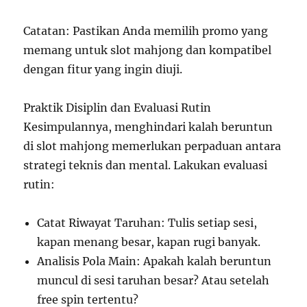
Catatan: Pastikan Anda memilih promo yang
memang untuk slot mahjong dan kompatibel
dengan fitur yang ingin diuji.
Praktik Disiplin dan Evaluasi Rutin
Kesimpulannya, menghindari kalah beruntun
di slot mahjong memerlukan perpaduan antara
strategi teknis dan mental. Lakukan evaluasi
rutin:
Catat Riwayat Taruhan: Tulis setiap sesi,
kapan menang besar, kapan rugi banyak.
Analisis Pola Main: Apakah kalah beruntun
muncul di sesi taruhan besar? Atau setelah
free spin tertentu?