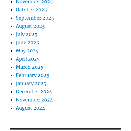
November 2025
October 2025
September 2025
August 2025
July 2025
June 2025
May 2025
April 2025
March 2025
February 2025
January 2025
December 2024
November 2024
August 2024