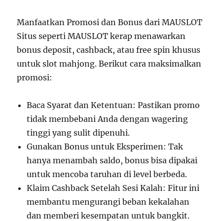
Manfaatkan Promosi dan Bonus dari MAUSLOT
Situs seperti MAUSLOT kerap menawarkan
bonus deposit, cashback, atau free spin khusus
untuk slot mahjong. Berikut cara maksimalkan
promosi:
Baca Syarat dan Ketentuan: Pastikan promo
tidak membebani Anda dengan wagering
tinggi yang sulit dipenuhi.
Gunakan Bonus untuk Eksperimen: Tak
hanya menambah saldo, bonus bisa dipakai
untuk mencoba taruhan di level berbeda.
Klaim Cashback Setelah Sesi Kalah: Fitur ini
membantu mengurangi beban kekalahan
dan memberi kesempatan untuk bangkit.