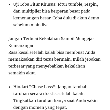
Uji Coba Fitur Khusus: Fitur tumble, respin,
dan multiplier bisa berperan besar pada
kemenangan besar. Coba dulu di akun demo
sebelum main live.
Jangan Terbuai Kekalahan Sambil Mengejar
Kemenangan
Rasa kesal setelah kalah bisa membuat Anda
memaksakan diri terus bermain. Inilah jebakan
terbesar yang menyebabkan kekalahan
semakin akut.
Hindari “Chase Loss”: Jangan tambah
taruhan secara drastis setelah kalah.
Tingkatkan taruhan hanya saat Anda yakin
dengan momen yang tepat.